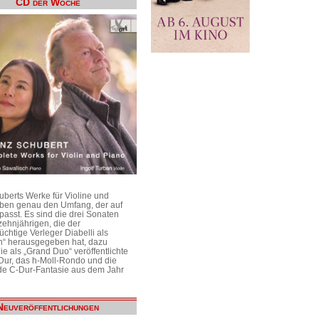
CD der Woche
uberts Werke für Violine und
aben genau den Umfang, der auf
passt. Es sind die drei Sonaten
ehnjährigen, die der
üchtige Verleger Diabelli als
n“ herausgegeben hat, dazu
e als „Grand Duo“ veröffentlichte
Dur, das h-Moll-Rondo und die
e C-Dur-Fantasie aus dem Jahr
Neuveröffentlichungen