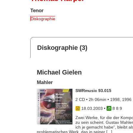
Tenor
Diskographie
Diskographie (3)
Michael Gielen
Mahler
SWRmusic 93.015
2 CD • 2h 06min • 1998, 1996
18.03.2003
•
8 8 9
Zwei Werke, für die der Kompo
zu sein scheint. Gustav Mahle
ich je gemacht habe“, bleibt a
problematisches Werk, das in seiner [...]