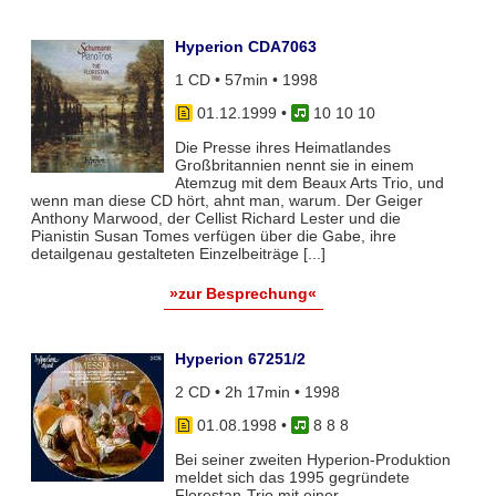
Hyperion CDA7063
1 CD • 57min • 1998
01.12.1999
•
10 10 10
Die Presse ihres Heimatlandes
Großbritannien nennt sie in einem
Atemzug mit dem Beaux Arts Trio, und
wenn man diese CD hört, ahnt man, warum. Der Geiger
Anthony Marwood, der Cellist Richard Lester und die
Pianistin Susan Tomes verfügen über die Gabe, ihre
detailgenau gestalteten Einzelbeiträge [...]
»zur Besprechung«
Hyperion 67251/2
2 CD • 2h 17min • 1998
01.08.1998
•
8 8 8
Bei seiner zweiten Hyperion-Produktion
meldet sich das 1995 gegründete
Florestan-Trio mit einer