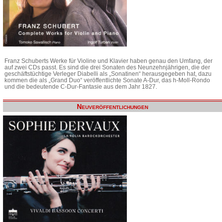
Franz Schuberts Werke für Violine und Klavier haben genau den Umfang, der
auf zwei CDs passt. Es sind die drei Sonaten des Neunzehnjährigen, die der
geschäftstüchtige Verleger Diabelli als „Sonatinen“ herausgegeben hat, dazu
kommen die als „Grand Duo“ veröffentlichte Sonate A-Dur, das h-Moll-Rondo
und die bedeutende C-Dur-Fantasie aus dem Jahr 1827.
Neuveröffentlichungen