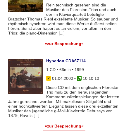
Rein technisch gesehen sind die
Musiker des Florestan-Trios und auch
der im Klavierquartett beteiligte
Bratscher Thomas Riebl exzellente Musiker. So sauber und
rhythmisch synchron wird man diese Werke äußerst selten
hören. Sonst aber hapert es an vielem, vor allem in den
Trios: die piano-Dimension [...]
»zur Besprechung«
Hyperion CDA67114
1 CD • 66min • 1999
01.04.2000
•
10 10 10
Diese CD mit dem englischen Florestan
Trio muß zu den herausragenden
Kammermusikeinspielungen der letzten
Jahre gerechnet werden. Mit makellosem Stilgefühl und
einer hochkultivierten Eleganz lassen diese drei exzellenten
Musiker das jugendliche g-Moll-Klaviertrio Debussys von
1879, Ravels [...]
»zur Besprechung«