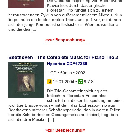
Die Gesamteinspielung von Beethovens
Klaviertrios durch das englische
Florestan Trio rundet sich zu einem
herausragenden Zyklus von außerordentlichem Niveau. Nun
liegen auch die beiden ersten Trios aus op. 1 vor, mit denen
sich der junge Komponist selbstsicher in Wien präsentierte
und die das [...]
»zur Besprechung«
Beethoven - The Complete Music for Piano Trio 2
Hyperion CDA67369
1 CD • 60min • 2002
19.01.2004
•
9 7 8
Die Trio-Gesamteinspielung des
britischen Florestan-Ensembles
schreitet mit dieser Einspielung um eine
wichtige Etappe voran – mit dem das Erzherzog-Trio aus
Beethovens mittlerer Schaffensperiode, das in weiten Teilen
bereits Schubertsches Gesangsmelos antizipiert, begeben
sich die drei Musiker [...]
»zur Besprechung«