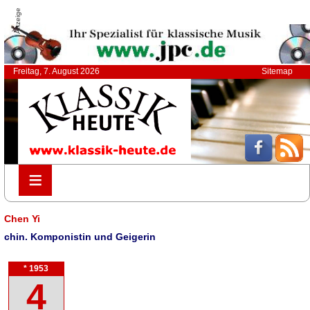
Anzeige
Freitag, 7. August 2026
Sitemap
≡
≡
Chen Yi
chin. Komponistin und Geigerin
* 1953
4