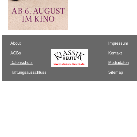
About
Impressum
AGBs
Kontakt
Datenschutz
Mediadaten
Haftungsausschluss
Sitemap