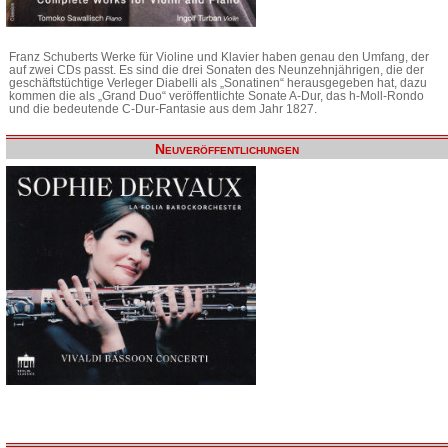
Franz Schuberts Werke für Violine und Klavier haben genau den Umfang, der
auf zwei CDs passt. Es sind die drei Sonaten des Neunzehnjährigen, die der
geschäftstüchtige Verleger Diabelli als „Sonatinen“ herausgegeben hat, dazu
kommen die als „Grand Duo“ veröffentlichte Sonate A-Dur, das h-Moll-Rondo
und die bedeutende C-Dur-Fantasie aus dem Jahr 1827.
Neuveröffentlichungen