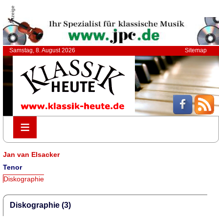
Anzeige
Samstag, 8. August 2026
Sitemap
≡
≡
Jan van Elsacker
Tenor
Diskographie
Diskographie (3)