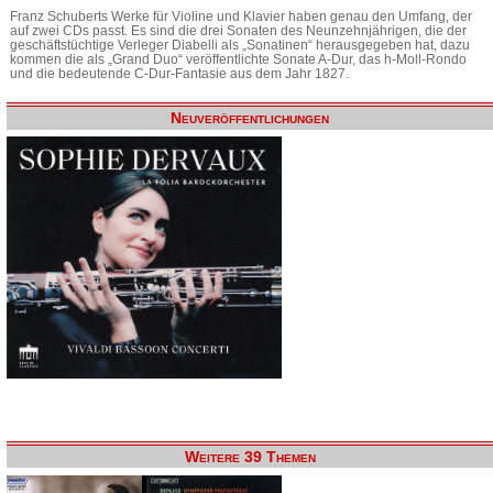
Franz Schuberts Werke für Violine und Klavier haben genau den Umfang, der
auf zwei CDs passt. Es sind die drei Sonaten des Neunzehnjährigen, die der
geschäftstüchtige Verleger Diabelli als „Sonatinen“ herausgegeben hat, dazu
kommen die als „Grand Duo“ veröffentlichte Sonate A-Dur, das h-Moll-Rondo
und die bedeutende C-Dur-Fantasie aus dem Jahr 1827.
Neuveröffentlichungen
Weitere 39 Themen