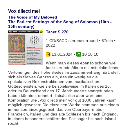
Vox dilecti mei
The Voice of My Beloved
The Earliest Settings of the Song of Solomon (10th -
15th century)
Tacet S 270
1 CD/SACD stereo/surround • 67min •
2022
13.01.2024
•
10 10 10
Wenn man dieses ebenso schöne wie
faszinierende Album mit mittelalterlichen
Vertonungen des Hohenliedes im Zusammenhang hört, stellt
sich ein fiktives Ganzes ein, das ein wenig an die
spekulativen Rekonstruktionen von musikalischen
Gottesdiensten, wie sie beispielsweise im Italien des 16.
oder im Deutschland des 17. Jahrhunderts stattgefunden
haben könnten, erinnert. Tatsächlich aber wäre eine
Kompilation wie „Vox dilecti mei“ vor gut 1000 Jahren kaum
möglich gewesen: Die einzelnen Werke stammen aus einem
immensen Einzugsgebiet, das von Oberbayern über
Frankreich, Italien und das alte Schlesien bis nach England,
in einem besonders schillernden Fall sogar bis nach Island
reicht.