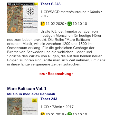
Tacet S 248
1 CD/SACD stereo/surround • 64min •
2017
11.02.2020
•
10 10 10
Uralte Klänge, fremdartig, aber von
heutigen Menschen für heutige Hörer
neu zum Leben erweckt: Die Reihe "Mare Balticum"
erkundet Musik, wie sie zwischen 1200 und 1500 im
Ostseeraum erklang. Für die geistlichen Gesänge der
Birgitta von Schweden und die weltlichen Lieder und
Sprüche des Wizlaw von Rügen, die auf den beiden neuen
Folgen zu hören sind, sollte man sich Zeit nehmen, um ganz
in diese lange vergangene Zeit einzutauchen.
»zur Besprechung«
Mare Balticum Vol. 1
Music in medieval Denmark
Tacet 243
1 CD • 73min • 2017
30.01.2018
•
10 10 10