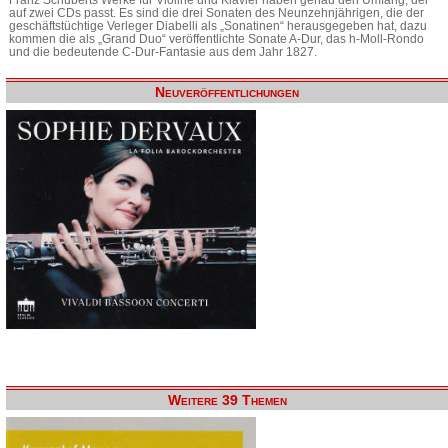
auf zwei CDs passt. Es sind die drei Sonaten des Neunzehnjährigen, die der
geschäftstüchtige Verleger Diabelli als „Sonatinen“ herausgegeben hat, dazu
kommen die als „Grand Duo“ veröffentlichte Sonate A-Dur, das h-Moll-Rondo
und die bedeutende C-Dur-Fantasie aus dem Jahr 1827.
Neuveröffentlichungen
Weitere 39 Themen