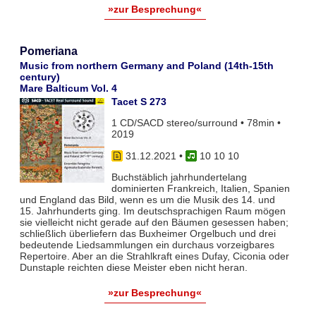
»zur Besprechung«
Pomeriana
Music from northern Germany and Poland (14th-15th
century)
Mare Balticum Vol. 4
Tacet S 273
1 CD/SACD stereo/surround • 78min •
2019
31.12.2021
•
10 10 10
Buchstäblich jahrhundertelang
dominierten Frankreich, Italien, Spanien
und England das Bild, wenn es um die Musik des 14. und
15. Jahrhunderts ging. Im deutschsprachigen Raum mögen
sie vielleicht nicht gerade auf den Bäumen gesessen haben;
schließlich überliefern das Buxheimer Orgelbuch und drei
bedeutende Liedsammlungen ein durchaus vorzeigbares
Repertoire. Aber an die Strahlkraft eines Dufay, Ciconia oder
Dunstaple reichten diese Meister eben nicht heran.
»zur Besprechung«