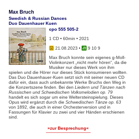
Max Bruch
Swedish & Russian Dances
Duo Dauenhauer Kuen
cpo 555 505-2
1 CD • 60min • 2021
21.08.2023
•
9 10 9
Max Bruch konnte sein eigenes g-Moll-
Violinkonzert „nicht mehr hören“, da die
Musiker nur dieses Werk von ihm
spielen und die Hörer nur dieses Stück konsumieren wollten.
Das Duo Dauenhauer-Kuen setzt sich mit seiner neuen CD
dafür ein, dass auch unbekannte Werke Bruchs den Weg in
die Konzertszene finden. Bei den
Liedern und Tänzen nach
Russischen und Schwedischen Volksmelodien op. 79
handelt es sich sogar um eine Weltersteinspielung. Dieses
Opus wird ergänzt durch die
Schwedischen Tänze op. 63
von 1892, die auch in einer Orchesterversion und in
Fassungen für Klavier zu zwei und vier Händen erschienen
sind.
»zur Besprechung«