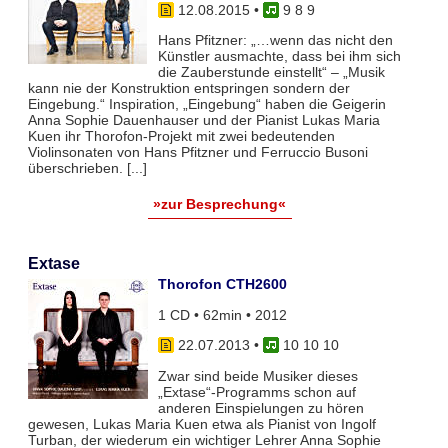
12.08.2015
•
9 8 9
Hans Pfitzner: „…wenn das nicht den
Künstler ausmachte, dass bei ihm sich
die Zauberstunde einstellt“ – „Musik
kann nie der Konstruktion entspringen sondern der
Eingebung.“ Inspiration, „Eingebung“ haben die Geigerin
Anna Sophie Dauenhauser und der Pianist Lukas Maria
Kuen ihr Thorofon-Projekt mit zwei bedeutenden
Violinsonaten von Hans Pfitzner und Ferruccio Busoni
überschrieben. [...]
»zur Besprechung«
Extase
Thorofon CTH2600
1 CD • 62min • 2012
22.07.2013
•
10 10 10
Zwar sind beide Musiker dieses
„Extase“-Programms schon auf
anderen Einspielungen zu hören
gewesen, Lukas Maria Kuen etwa als Pianist von Ingolf
Turban, der wiederum ein wichtiger Lehrer Anna Sophie