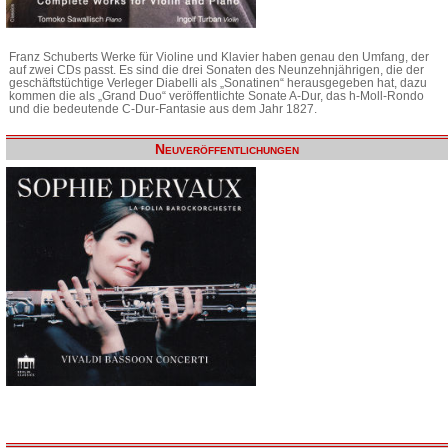
Franz Schuberts Werke für Violine und Klavier haben genau den Umfang, der
auf zwei CDs passt. Es sind die drei Sonaten des Neunzehnjährigen, die der
geschäftstüchtige Verleger Diabelli als „Sonatinen“ herausgegeben hat, dazu
kommen die als „Grand Duo“ veröffentlichte Sonate A-Dur, das h-Moll-Rondo
und die bedeutende C-Dur-Fantasie aus dem Jahr 1827.
Neuveröffentlichungen