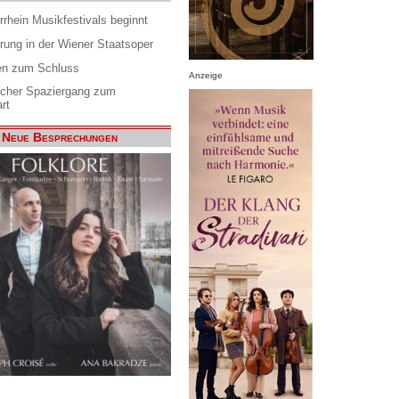
rrhein Musikfestivals beginnt
rung in der Wiener Staatsoper
en zum Schluss
Anzeige
scher Spaziergang zum
rt
Neue Besprechungen