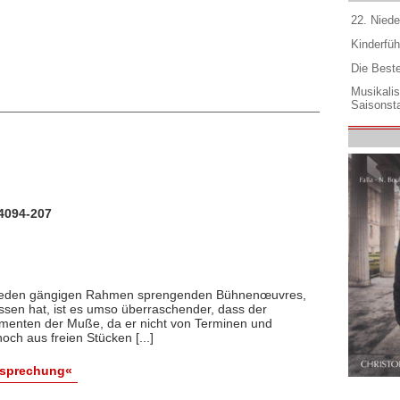
22. Niede
Kinderfüh
Die Best
Musikali
Saisonsta
24094-207
, jeden gängigen Rahmen sprengenden Bühnenœuvres,
assen hat, ist es umso überraschender, dass der
menten der Muße, da er nicht von Terminen und
ch aus freien Stücken [...]
esprechung«