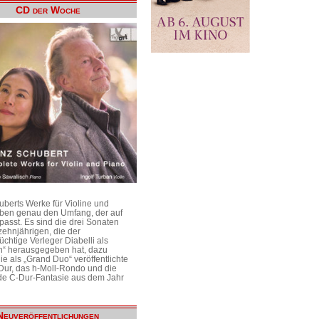
CD der Woche
uberts Werke für Violine und
aben genau den Umfang, der auf
passt. Es sind die drei Sonaten
ehnjährigen, die der
üchtige Verleger Diabelli als
n“ herausgegeben hat, dazu
e als „Grand Duo“ veröffentlichte
Dur, das h-Moll-Rondo und die
e C-Dur-Fantasie aus dem Jahr
Neuveröffentlichungen