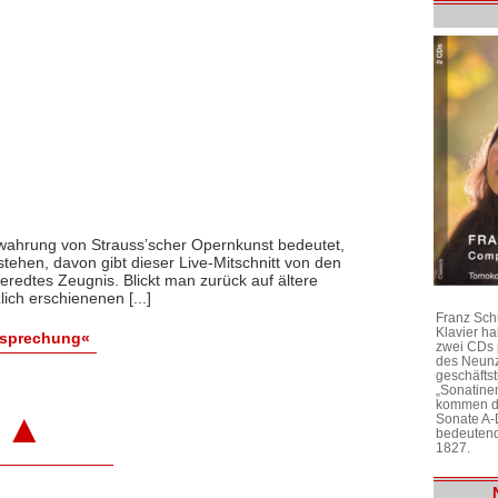
Bewahrung von Strauss’scher Opernkunst bedeutet,
tehen, davon gibt dieser Live-Mitschnitt von den
eredtes Zeugnis. Blickt man zurück auf ältere
ch erschienenen [...]
Franz Sch
Klavier h
esprechung«
zwei CDs 
des Neunz
geschäftst
„Sonatine
kommen di
▲
Sonate A-
bedeutend
1827.