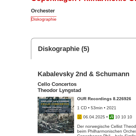
Orchester
Diskographie
Diskographie (5)
Kabalevsky 2nd & Schumann
Cello Concertos
Theodor Lyngstad
OUR Recordings 8.226926
1 CD • 53min • 2021
06.04.2025
•
10 10 10
Der norwegische Cellist Theodo
beim Philharmonischen Orches
Copenhagen Phil – hele Sjælla