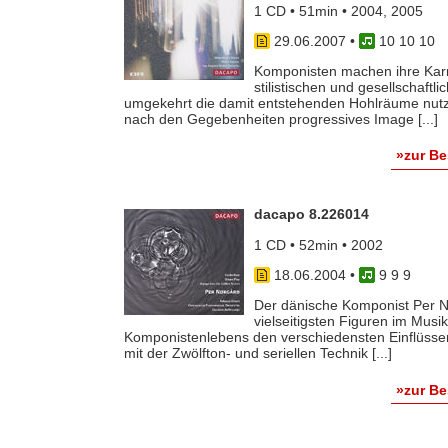
1 CD • 51min • 2004, 2005
29.06.2007
•
10 10 10
Komponisten machen ihre Karr
stilistischen und gesellschaf
umgekehrt die damit entstehenden Hohlräume nutzen
nach den Gegebenheiten progressives Image [...]
»zur B
dacapo 8.226014
1 CD • 52min • 2002
18.06.2004
•
9 9 9
Der dänische Komponist Per Nø
vielseitigsten Figuren im Musi
Komponistenlebens den verschiedensten Einflüss
mit der Zwölfton- und seriellen Technik [...]
»zur B