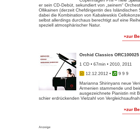
er sein CD-Debüt, sekundiert von „seinem“ Orcheste
Ollikainen (derzeit Chefdirigentin des Isländischen
dabei die Kombination von Kabalewskis Cellokonze
selbst allerdings durchaus berechtigt auf eine Rei
speziell atmosphärischer Natur.
»zur B
Orchid Classics ORC100025
1 CD • 67min • 2010, 2011
12.12.2012
•
9 9 9
Marianna Shirinyans neue Veröf
Armenien stammende und bei
ausgezeichnete Pianistin mit B
schier erdrückenden Vielzahl von Vergleichsaufnahm
»zur B
Anzeige