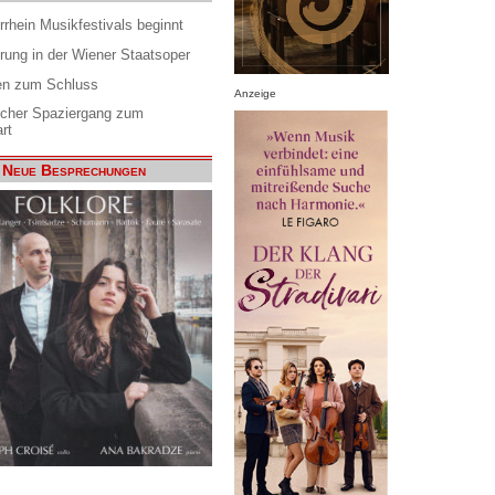
rrhein Musikfestivals beginnt
rung in der Wiener Staatsoper
en zum Schluss
Anzeige
scher Spaziergang zum
rt
Neue Besprechungen