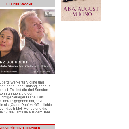
CD der Woche
uberts Werke für Violine und
aben genau den Umfang, der auf
passt. Es sind die drei Sonaten
ehnjährigen, die der
üchtige Verleger Diabelli als
n“ herausgegeben hat, dazu
e als „Grand Duo“ veröffentlichte
Dur, das h-Moll-Rondo und die
e C-Dur-Fantasie aus dem Jahr
Neuveröffentlichungen