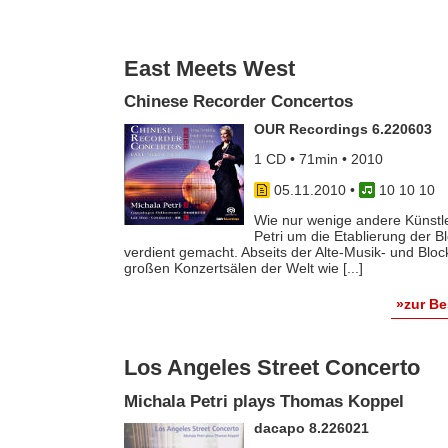
East Meets West
Chinese Recorder Concertos
OUR Recordings 6.220603
1 CD • 71min • 2010
05.11.2010
•
10 10 10
Wie nur wenige andere Künstler
Petri um die Etablierung der 
verdient gemacht. Abseits der Alte-Musik- und Bloc
großen Konzertsälen der Welt wie [...]
»zur B
Los Angeles Street Concerto
Michala Petri plays Thomas Koppel
dacapo 8.226021