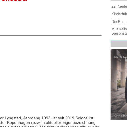
22. Niede
Kinderfüh
Die Best
Musikali
Saisonsta
r Lyngstad, Jahrgang 1993, ist seit 2019 Solocellist
ter Kopenhagen (bzw. in aktueller Eigenbezeichnung
nds symfoniorkester). Mit dem vorliegenden Album gibt