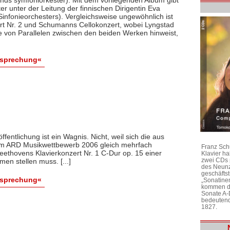
r unter der Leitung der finnischen Dirigentin Eva
 Sinfonieorchesters). Vergleichsweise ungewöhnlich ist
rt Nr. 2 und Schumanns Cellokonzert, wobei Lyngstad
he von Parallelen zwischen den beiden Werken hinweist,
esprechung«
fentlichung ist ein Wagnis. Nicht, weil sich die aus
m ARD Musikwettbewerb 2006 gleich mehrfach
Franz Sch
eethovens Klavierkonzert Nr. 1 C-Dur op. 15 einer
Klavier h
zwei CDs 
en stellen muss. [...]
des Neunz
geschäftst
esprechung«
„Sonatine
kommen di
Sonate A-
bedeutend
1827.