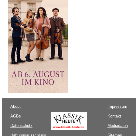
About
Impressum
AGBs
Kontakt
Datenschutz
Mediadaten
Haftungsausschluss
Sitemap