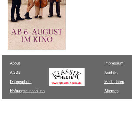
About
Impressum
AGBs
Kontakt
Datenschutz
Mediadaten
Haftungsausschluss
Sitemap