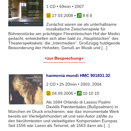
1 CD • 69min • 2007
27.03.2008
•
8 8 8
Zunächst waren sie als unterhaltsame
musikalische Zwischenspiele für
Bühnenstücke am prächtigen Florentinischen Hof der Medici
gedacht, entwickelten sich aber bald zu „Hauptstücken“ des
Theaterspektakels: die „Intermedien“. Großzügig huldigende
Bewunderung der Hoheiten, Genuß an Musik und [...]
»zur Besprechung«
harmonia mundi HMC 901831.32
2 CD • 2h 20min • 2003, 2004
04.09.2006
•
10 10 10
Als 1684 Orlando di Lassos Psalmi
Davidis Pœnitentiales (Bußpsalmen) in
München im Druck erschienen, war das monumentale Werk
bereits ein Vierteljahrhundert alt und sein Autor zählte zu
den berühmtesten und vielseitigsten Komponisten Europas.
Seit 1556 war Lasso als Tenorist, ab 1563 dann als [...]