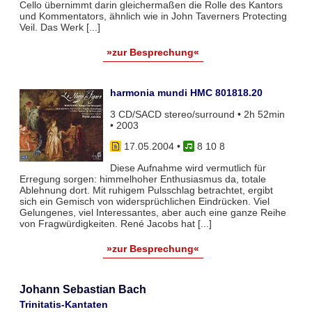
Cello übernimmt darin gleichermaßen die Rolle des Kantors
und Kommentators, ähnlich wie in John Taverners Protecting
Veil. Das Werk [...]
»zur Besprechung«
harmonia mundi HMC 801818.20
3 CD/SACD stereo/surround • 2h 52min
• 2003
17.05.2004
•
8 10 8
Diese Aufnahme wird vermutlich für
Erregung sorgen: himmelhoher Enthusiasmus da, totale
Ablehnung dort. Mit ruhigem Pulsschlag betrachtet, ergibt
sich ein Gemisch von widersprüchlichen Eindrücken. Viel
Gelungenes, viel Interessantes, aber auch eine ganze Reihe
von Fragwürdigkeiten. René Jacobs hat [...]
»zur Besprechung«
Johann Sebastian Bach
Trinitatis-Kantaten