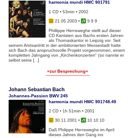
harmonia mundi HMC 901791
1 CD • 53min • 2002
21.05.2003
•
9 9 9
Phillippe Herreweghe stellt auf dieser
CD Kantaten aus Bachs ersten Jahren
als Thomaskantor in Leipzig vor. Seit
seinem Amtsantritt in der ambitionierten Messestadt hatte
sich Bach das anspruchsvolle Projekt vorgenommen, einem
kompletten Jahrgang von „Kirchenkonzerten“ (so nannte er
selbst seine [...]
»zur Besprechung«
Johann Sebastian Bach
Johannes-Passion BWV 245
harmonia mundi HMC 901748.49
2 CD • 1h 51min • 2001
30.11.2001
•
10 10 10
Daß Philippe Herreweghe im April
dieses Jahres den Gang ins