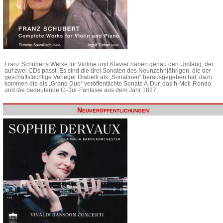
Franz Schuberts Werke für Violine und Klavier haben genau den Umfang, der
auf zwei CDs passt. Es sind die drei Sonaten des Neunzehnjährigen, die der
geschäftstüchtige Verleger Diabelli als „Sonatinen“ herausgegeben hat, dazu
kommen die als „Grand Duo“ veröffentlichte Sonate A-Dur, das h-Moll-Rondo
und die bedeutende C-Dur-Fantasie aus dem Jahr 1827.
Neuveröffentlichungen