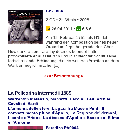
BIS 1864
2 CD • 2h 39min • 2008
26.04.2011
•
6 8 6
Am 13. Februar 1751, als Händel
während der Komposition seines neuen
Oratorium Jephtha gerade den Chor
How dark, o Lord, are thy decrees beendet hatte,
protokollierte er auf Deutsch und in schlechter Schrift seine
fortschreitende Erblindung, die ein weiteres Arbeiten an dem
Werk unmöglich mache. [...]
»zur Besprechung«
La Pellegrina Intermedii 1589
Werke von Marenzio, Malvezzi, Caccini, Peri, Archilei,
Cavalieri, Bardi
L'armonia delle sfere, La gara fra Muse e Piridi, Il
combattimento pitico d'Apollo, La Regione de' demoni,
Il canto d'Arione, La discesa d'Apollo e Bacco col Ritmo
e l'Armonia
Paradizo PA0004