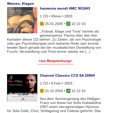
Weinen, Klagen
harmonia mundi HMC 901843
1 CD • 69min • 2003
25.01.2005
•
10 10 10
„Trübsal, Klage und Trost“ könnte als
gemeinsames Thema über den drei
Kantaten dieser CD stehen. Zu Zeiten, als von Psychologie
oder gar Psychotherapie noch keinerlei Rede sein konnte,
bewies Bach gerade bei der musikalischen Darstellung von
Furcht, Verzweiflung und Trost immer wieder ein [...]
»zur Besprechung«
Channel Classics CCS SA 20904
1 CD • 67min • 2003
01.10.2004
•
10 10 10
Aus dem Sonnengesang des Heiligen
Franz von Assisi hat Sofia Gubaidulina
1997 einen vierzigminütigen Hymnus
für Solo-Cello, Chor, Schlagzeug und Celesta geformt. Das