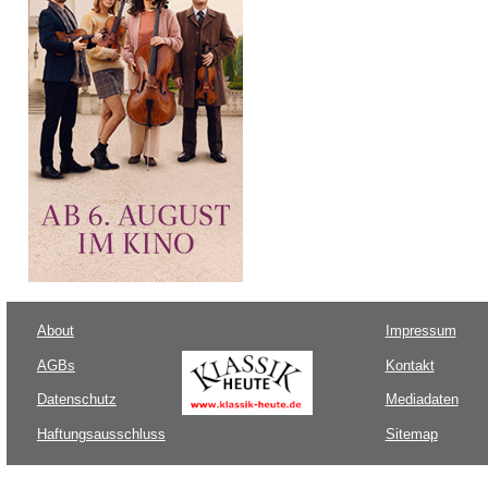
About
Impressum
AGBs
Kontakt
Datenschutz
Mediadaten
Haftungsausschluss
Sitemap