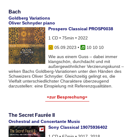
Bach
Goldberg Variations
Oliver Schnyder piano
Prospero Classical PROSP0038
1 CD • 75min • 2022
05.09.2023
•
10 10 10
Wie aus einem Guss – dabei immer
klangschön, durchdacht und mit
außergewöhnlicher Verzierungskunst –
wirken Bachs Goldberg-Variationen unter den Händen des
Schweizers Oliver Schnyder. Gleichzeitig gelingt es, die
Vielfalt unterschiedlichster Charaktere überzeugend
darzustellen: eine Einspielung mit Referenzqualitäten.
»zur Besprechung«
The Secret Faurée II
Orchestral and Concertante Music
Sony Classical 19075936402
1 CD • 67min • 2017, 2018