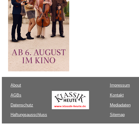
About
Impressum
AGBs
Kontakt
Datenschutz
Mediadaten
Haftungsausschluss
Sitemap