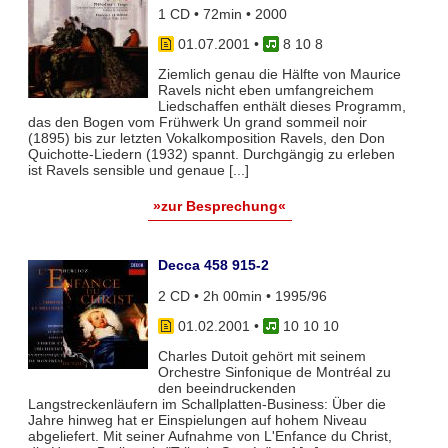
1 CD • 72min • 2000
01.07.2001
•
8 10 8
Ziemlich genau die Hälfte von Maurice
Ravels nicht eben umfangreichem
Liedschaffen enthält dieses Programm,
das den Bogen vom Frühwerk Un grand sommeil noir
(1895) bis zur letzten Vokalkomposition Ravels, den Don
Quichotte-Liedern (1932) spannt. Durchgängig zu erleben
ist Ravels sensible und genaue [...]
»zur Besprechung«
Decca 458 915-2
2 CD • 2h 00min • 1995/96
01.02.2001
•
10 10 10
Charles Dutoit gehört mit seinem
Orchestre Sinfonique de Montréal zu
den beeindruckenden
Langstreckenläufern im Schallplatten-Business: Über die
Jahre hinweg hat er Einspielungen auf hohem Niveau
abgeliefert. Mit seiner Aufnahme von L'Enfance du Christ,