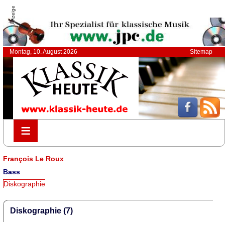
Anzeige
Montag, 10. August 2026
Sitemap
≡
≡
François Le Roux
Bass
Diskographie
Diskographie (7)