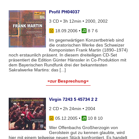
Profil PH04037
3 CD • 3h 12min • 2000, 2002
18.09.2006
•
8 7 6
Im gegenwärtigen Konzertbetrieb sind
die oratorischen Werke des Schweizer
Komponisten Frank Martin (1890–1974)
noch erstaunlich präsent. In diesem dreiteiligen CD-Set
präsentiert die Edition Günter Hänssler in Co-Produktion mit
dem Bayerischen Rundfunk drei der bekanntesten
Sakralwerke Martins: das [...]
»zur Besprechung«
Virgin 7243 5 45734 2 2
2 CD • 2h 24min • 2004
05.12.2005
•
10 8 10
Wer Offenbachs Großherzogin von
Gerolstein gut zu kennen glaubte, wird
hier mit einem teilweise neuen Stück konfrontiert. Es handelt