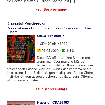
die Hector Berlioz als "Trilogie Sacrée" auf [...]
»zur Besprechung«
Krzyzstof Penderecki
Passio et mors Domini nostri Jesu Christi secundum
Lucam
MD+G 337 0981-2
1 CD • 70min • 1999
01.05.2000
•
8 4 6
Diese CD offenbart ihre Meriten erst,
wenn man über manche Mängel
hinweghört: Mit den Klangmassen der
dreichörigen Passion wirkt die Akustik der Beethovenhalle
überfordert; laute Stellen klingen knallig, und für die Chöre
muß das Singen ausgesprochen undankbar sein. Offenbar
ist dort ein adäquates [...]
»zur Besprechung«
Hyperion CDA66983