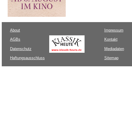
About
Impressum
AGBs
Kontakt
Datenschutz
Mediadaten
Haftungsausschluss
Sitemap