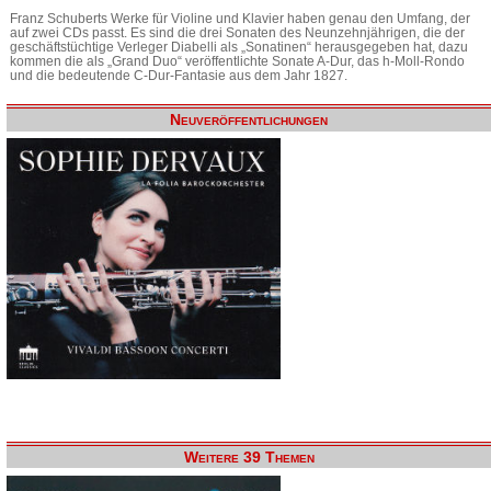
Franz Schuberts Werke für Violine und Klavier haben genau den Umfang, der
auf zwei CDs passt. Es sind die drei Sonaten des Neunzehnjährigen, die der
geschäftstüchtige Verleger Diabelli als „Sonatinen“ herausgegeben hat, dazu
kommen die als „Grand Duo“ veröffentlichte Sonate A-Dur, das h-Moll-Rondo
und die bedeutende C-Dur-Fantasie aus dem Jahr 1827.
Neuveröffentlichungen
Weitere 39 Themen