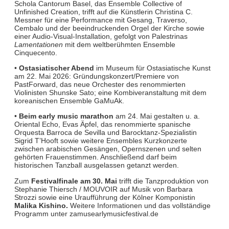
Schola Cantorum Basel, das Ensemble Collective of
Unfinished Creation, trifft auf die Künstlerin Christina C.
Messner für eine Performance mit Gesang, Traverso,
Cembalo und der beeindruckenden Orgel der Kirche sowie
einer Audio-Visual-Installation, gefolgt von Palestrinas
Lamentationen
mit dem weltberühmten Ensemble
Cinquecento.
•
Ostasiatischer Abend
im Museum für Ostasiatische Kunst
am 22. Mai 2026: Gründungskonzert/Premiere von
PastForward, das neue Orchester des renommierten
Violinisten Shunske Sato; eine Kombiveranstaltung mit dem
koreanischen Ensemble GaMuAk.
•
Beim early music marathon
am 24. Mai gestalten u. a.
Oriental Echo, Evas Äpfel, das renommierte spanische
Orquesta Barroca de Sevilla und Barocktanz-Spezialistin
Sigrid T’Hooft sowie weitere Ensembles Kurzkonzerte
zwischen arabischen Gesängen, Opernszenen und selten
gehörten Frauenstimmen. Anschließend darf beim
historischen Tanzball ausgelassen getanzt werden.
Zum
Festivalfinale am 30. Mai
trifft die Tanzproduktion von
Stephanie Thiersch / MOUVOIR auf Musik von Barbara
Strozzi sowie eine Uraufführung der Kölner Komponistin
Malika Kishino.
Weitere Informationen und das vollständige
Programm unter zamusearlymusicfestival.de