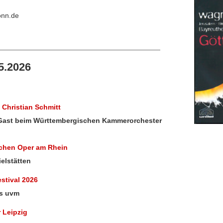
onn.de
5.2026
 Christian Schmitt
zu Gast beim Württembergischen Kammerorchester
tschen Oper am Rhein
elstätten
estival 2026
es uvm
r Leipzig