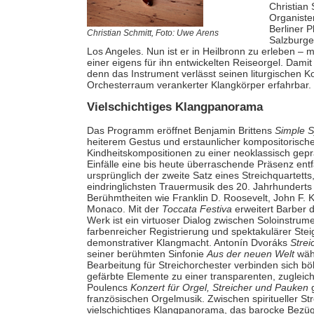
Christian 
Organiste
Berliner P
Christian Schmitt, Foto: Uwe Arens
Salzburger
Los Angeles. Nun ist er in Heilbronn zu erleben –
einer eigens für ihn entwickelten Reiseorgel. Damit 
denn das Instrument verlässt seinen liturgischen Kon
Orchesterraum verankerter Klangkörper erfahrbar.
Vielschichtiges Klangpanorama
Das Programm eröffnet Benjamin Brittens
Simple 
heiterem Gestus und erstaunlicher kompositorischer
Kindheitskompositionen zu einer neoklassisch geprä
Einfälle eine bis heute überraschende Präsenz ent
ursprünglich der zweite Satz eines Streichquartetts
eindringlichsten Trauermusik des 20. Jahrhunderts
Berühmtheiten wie Franklin D. Roosevelt, John F. K
Monaco. Mit der
Toccata Festiva
erweitert Barber 
Werk ist ein virtuoser Dialog zwischen Soloinstrume
farbenreicher Registrierung und spektakulärer Stei
demonstrativer Klangmacht. Antonín Dvoráks
Strei
seiner berühmten Sinfonie
Aus der neuen Welt
währ
Bearbeitung für Streichorchester verbinden sich bö
gefärbte Elemente zu einer transparenten, zugleic
Poulencs
Konzert für Orgel, Streicher und Pauken
g
französischen Orgelmusik. Zwischen spiritueller Stre
vielschichtiges Klangpanorama, das barocke Bezüg