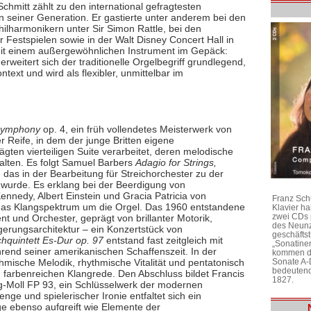
Schmitt zählt zu den international gefragtesten
n seiner Generation. Er gastierte unter anderem bei den
hilharmonikern unter Sir Simon Rattle, bei den
 Festspielen sowie in der Walt Disney Concert Hall in
 mit einem außergewöhnlichen Instrument im Gepäck:
erweitert sich der traditionelle Orgelbegriff grundlegend,
text und wird als flexibler, unmittelbar im
Symphony
op. 4, ein früh vollendetes Meisterwerk von
 Reife, in dem der junge Britten eigene
gten vierteiligen Suite verarbeitet, deren melodische
falten. Es folgt Samuel Barbers
Adagio for Strings,
, das in der Bearbeitung für Streichorchester zu der
 wurde. Es erklang bei der Beerdigung von
ennedy, Albert Einstein und Gracia Patricia von
Franz Sch
das Klangspektrum um die Orgel. Das 1960 entstandene
Klavier h
zwei CDs 
nt und Orchester, geprägt von brillanter Motorik,
des Neunz
gerungsarchitektur – ein Konzertstück von
geschäftst
chquintett Es-Dur op. 97
entstand fast zeitgleich mit
„Sonatine
end seiner amerikanischen Schaffenszeit. In der
kommen di
hmische Melodik, rhythmische Vitalität und pentatonisch
Sonate A-
bedeutend
h farbenreichen Klangrede. Den Abschluss bildet Francis
1827.
-Moll FP 93, ein Schlüsselwerk der modernen
nge und spielerischer Ironie entfaltet sich ein
e ebenso aufgreift wie Elemente der