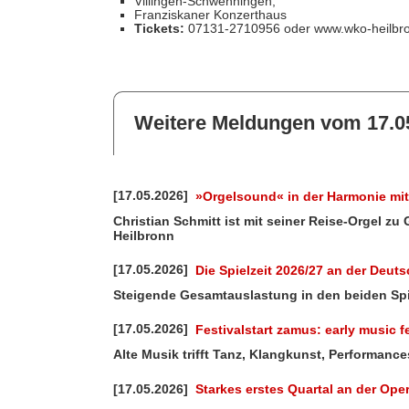
Villingen-Schwenningen,
Franziskaner Konzerthaus
Tickets:
07131-2710956 oder www.wko-heilbr
Weitere Meldungen vom 17.0
[17.05.2026]
»Orgelsound« in der Harmonie mit
Christian Schmitt ist mit seiner Reise-Orgel 
Heilbronn
[17.05.2026]
Die Spielzeit 2026/27 an der Deu
Steigende Gesamtauslastung in den beiden Spi
[17.05.2026]
Festivalstart zamus: early music f
Alte Musik trifft Tanz, Klangkunst, Performanc
[17.05.2026]
Starkes erstes Quartal an der Ope