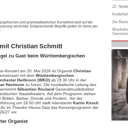
22. Niede
Kinderfüh
Die Best
graphischen und grammatikalischen Korrektheit wird auf die
nzierung verzichtet. Entsprechende Begriffe gelten im Sinne der
Musikali
.
Saisonsta
mit Christian Schmitt
Orgel zu Gast beim Württembergischen
bo-Konzert am 20. Mai 2026 ist Organist
Christian
emeinsam mit dem
Württembergischen
chester Heilbronn (WKO)
ab 19.30 Uhr in der
ner Harmonie
zu hören. Die musikalische Leitung des
bernimmt
Sébastien Rouland
Generalmusikdirektor
ändischen Staatstheaters. Auf dem Programm stehen
 Britten, Barber, Dvorák und Poulenc. Vor der
nführung um 18.50 Uhr stellt Intendantin
Katrin Kirsch
Uhr im Theodor-Heuss-Saal das Konzertprogramm der
26/27 vor.
rter Organist