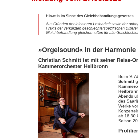
Hinweis im Sinne des Gleichbehandlungsgesetzes
Aus Gründen der leichteren Lesbarkeit sowie der ortho
Praxis der verkürzten geschlechterspezifischen Differe
Gleichbehandlung gleichermaßen für alle Geschlechter
»Orgelsound« in der Harmonie 
Christian Schmitt ist mit seiner Reise-
Kammerorchester Heilbronn
Beim 9. A
Schmitt
g
Kammeror
Heilbron
Abends ü
des Saarl
Werke von
Konzertei
ab 18.30 
Saison 20
Profilie