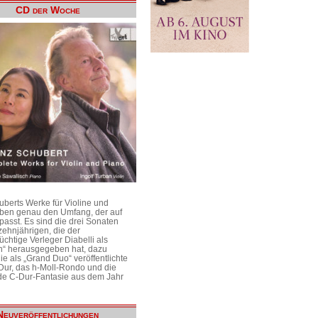
CD der Woche
uberts Werke für Violine und
aben genau den Umfang, der auf
passt. Es sind die drei Sonaten
ehnjährigen, die der
üchtige Verleger Diabelli als
n“ herausgegeben hat, dazu
e als „Grand Duo“ veröffentlichte
Dur, das h-Moll-Rondo und die
e C-Dur-Fantasie aus dem Jahr
Neuveröffentlichungen