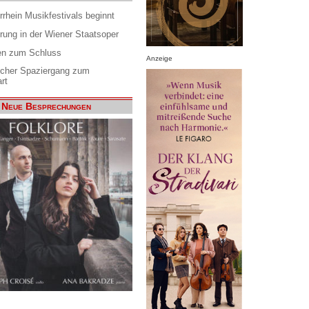
rrhein Musikfestivals beginnt
rung in der Wiener Staatsoper
en zum Schluss
Anzeige
scher Spaziergang zum
rt
Neue Besprechungen