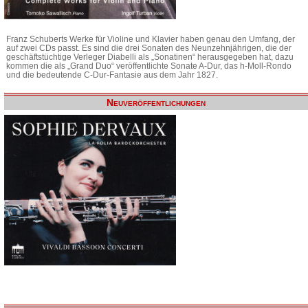
Franz Schuberts Werke für Violine und Klavier haben genau den Umfang, der
auf zwei CDs passt. Es sind die drei Sonaten des Neunzehnjährigen, die der
geschäftstüchtige Verleger Diabelli als „Sonatinen“ herausgegeben hat, dazu
kommen die als „Grand Duo“ veröffentlichte Sonate A-Dur, das h-Moll-Rondo
und die bedeutende C-Dur-Fantasie aus dem Jahr 1827.
Neuveröffentlichungen