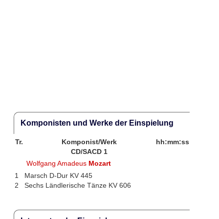
Komponisten und Werke der Einspielung
Tr.
Komponist/Werk
hh:mm:ss
CD/SACD 1
Wolfgang Amadeus
Mozart
1
Marsch D-Dur KV 445
2
Sechs Ländlerische Tänze KV 606