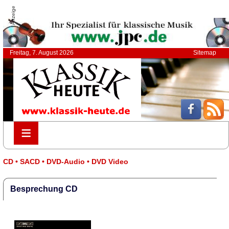
Anzeige
Freitag, 7. August 2026
Sitemap
≡
≡
CD • SACD • DVD-Audio • DVD Video
Besprechung CD