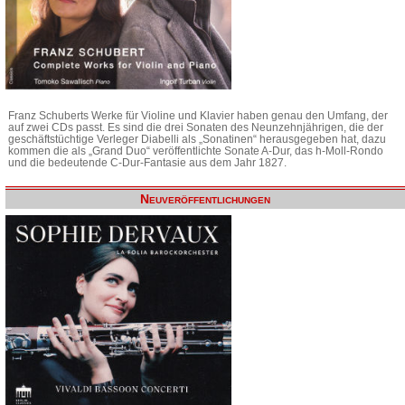
Franz Schuberts Werke für Violine und Klavier haben genau den Umfang, der
auf zwei CDs passt. Es sind die drei Sonaten des Neunzehnjährigen, die der
geschäftstüchtige Verleger Diabelli als „Sonatinen“ herausgegeben hat, dazu
kommen die als „Grand Duo“ veröffentlichte Sonate A-Dur, das h-Moll-Rondo
und die bedeutende C-Dur-Fantasie aus dem Jahr 1827.
Neuveröffentlichungen