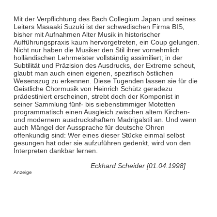
Mit der Verpflichtung des Bach Collegium Japan und seines
Leiters Masaaki Suzuki ist der schwedischen Firma BIS,
bisher mit Aufnahmen Alter Musik in historischer
Aufführungspraxis kaum hervorgetreten, ein Coup gelungen.
Nicht nur haben die Musiker den Stil ihrer vornehmlich
holländischen Lehrmeister vollständig assimiliert; in der
Subtilität und Präzision des Ausdrucks, der Extreme scheut,
glaubt man auch einen eigenen, spezifisch östlichen
Wesenszug zu erkennen. Diese Tugenden lassen sie für die
Geistliche Chormusik von Heinrich Schütz geradezu
prädestiniert erscheinen, strebt doch der Komponist in
seiner Sammlung fünf- bis siebenstimmiger Motetten
programmatisch einen Ausgleich zwischen altem Kirchen-
und modernem ausdruckshaftem Madrigalstil an. Und wenn
auch Mängel der Aussprache für deutsche Ohren
offenkundig sind: Wer eines dieser Stücke einmal selbst
gesungen hat oder sie aufzuführen gedenkt, wird von den
Interpreten dankbar lernen.
Eckhard Scheider [01.04.1998]
Anzeige