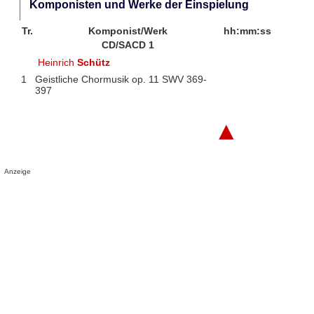
Komponisten und Werke der Einspielung
Tr.
Komponist/Werk
hh:mm:ss
CD/SACD 1
Heinrich
Schütz
1
Geistliche Chormusik op. 11 SWV 369-
397
▲
Anzeige