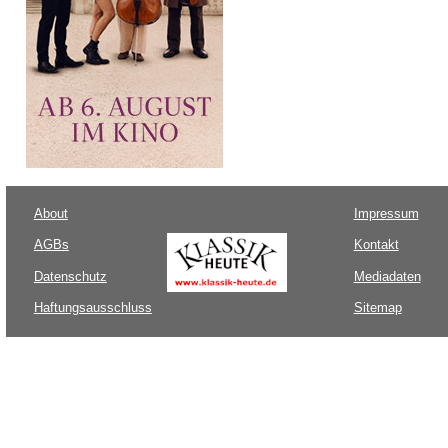
About
Impressum
AGBs
Kontakt
Datenschutz
Mediadaten
Haftungsausschluss
Sitemap