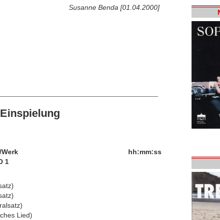
Susanne Benda [01.04.2000]
Einspielung
/Werk
hh:mm:ss
D 1
satz)
satz)
ralsatz)
iches Lied)