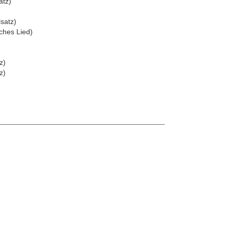
atz)
satz)
ches Lied)
z)
z)