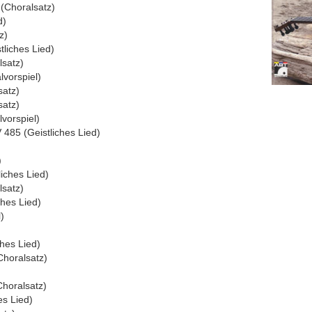
 (Choralsatz)
d)
z)
tliches Lied)
lsatz)
lvorspiel)
atz)
atz)
vorspiel)
85 (Geistliches Lied)
)
iches Lied)
lsatz)
hes Lied)
)
ches Lied)
Choralsatz)
horalsatz)
es Lied)