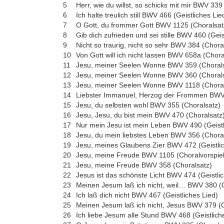
5
Herr, wie du willst, so schicks mit mir BWV 339
6
Ich halte treulich still BWV 466 (Geistliches Lie
7
O Gott, du frommer Gott BWV 1125 (Choralsat
8
Gib dich zufrieden und sei stille BWV 460 (Geis
9
Nicht so traurig, nicht so sehr BWV 384 (Chora
10
Von Gott will ich nicht lassen BWV 658a (Chora
11
Jesu, meiner Seelen Wonne BWV 359 (Chorals
12
Jesu, meiner Seelen Wonne BWV 360 (Chorals
13
Jesu, meiner Seelen Wonne BWV 1118 (Choral
14
Liebster Immanuel, Herzog der Frommen BWV 4
15
Jesu, du selbsten wohl BWV 355 (Choralsatz)
16
Jesu, Jesu, du bist mein BWV 470 (Choralsatz
17
Nur mein Jesu ist mein Leben BWV 490 (Geistl
18
Jesu, du mein liebstes Leben BWV 356 (Chora
19
Jesu, meines Glaubens Zier BWV 472 (Geistlic
20
Jesu, meine Freude BWV 1105 (Choralvorspiel
21
Jesu, meine Freude BWV 358 (Choralsatz)
22
Jesus ist das schönste Licht BWV 474 (Geistli
23
Meinen Jesum laß ich nicht, weil… BWV 380 (
24
Ich laß dich nicht BWV 467 (Geistliches Lied)
25
Meinen Jesum laß ich nicht, Jesus BWV 379 (C
26
Ich liebe Jesum alle Stund BWV 468 (Geistlich