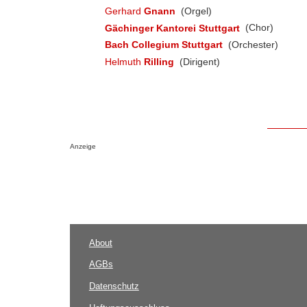
Gerhard
Gnann
(Orgel)
Gächinger Kantorei Stuttgart
(Chor)
Bach Collegium Stuttgart
(Orchester)
Helmuth
Rilling
(Dirigent)
Anzeige
About
AGBs
Datenschutz