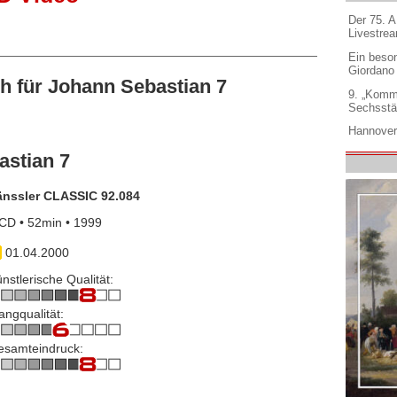
Der 75. 
Livestre
Ein beso
Giordano
 für Johann Sebastian 7
9. „Komm
Sechsstä
Hannover
astian 7
änssler CLASSIC 92.084
CD • 52min • 1999
01.04.2000
nstlerische Qualität:
angqualität:
esamteindruck: