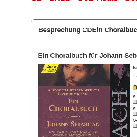
Besprechung CDEin Choralbuch
Ein Choralbuch für Johann Seb
h
1 
Kü
Kl
G