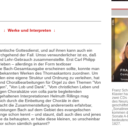
↓ Werke und Interpreten ↓
tantische Gottesdienst, und auf ihnen kann auch ein
chgehend der Fall. Umso verwunderlicher ist es, daß
und Lehr-Gebrauch zusammenstellte. Erst Carl Philipp
ieben – allerdings in der Form textloser
die Bach-Gesamtausgabe erscheinen sollte, konnte man
rt, bekannten Werken des Thomaskantors zuordnen. Um
 eine eigene Struktur und Ordnung zu verleihen, hat
n und Choralbearbeitungen für Orgel zu den Themen "Von
gen", "Von Lob und Dank", "Vom christlichen Leben und
Franz Sch
gen Choralsätze von colla parte begleitenden
Klavier h
 gehaltenen Interpretationen Helmuth Rillings mag
zwei CDs 
ich durch die Einbettung der Choräle in den
des Neunz
t die Zusammenstellung andererseits erfahrbar,
geschäftst
„Sonatine
istungen Bach auf dem Gebiet des evangelischen
kommen di
ange schon kennt – und staunt, daß auch dies und jenes
Sonate A-
e da behaupten, er habe diese kleinen, so unscheinbar
bedeutend
or schon sämtlich gekannt?
1827.