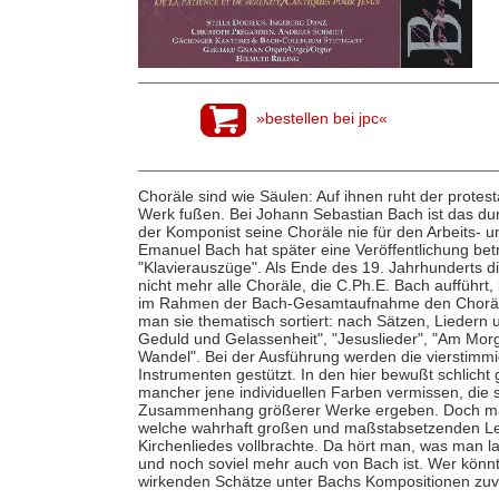
»bestellen bei jpc«
Choräle sind wie Säulen: Auf ihnen ruht der protes
Werk fußen. Bei Johann Sebastian Bach ist das dur
der Komponist seine Choräle nie für den Arbeits- 
Emanuel Bach hat später eine Veröffentlichung betr
"Klavierauszüge". Als Ende des 19. Jahrhunderts 
nicht mehr alle Choräle, die C.Ph.E. Bach auffüh
im Rahmen der Bach-Gesamtaufnahme den Chorälen
man sie thematisch sortiert: nach Sätzen, Lieder
Geduld und Gelassenheit", "Jesuslieder", "Am Mor
Wandel". Bei der Ausführung werden die vierstimmi
Instrumenten gestützt. In den hier bewußt schlicht
mancher jene individuellen Farben vermissen, die s
Zusammenhang größerer Werke ergeben. Doch mach
welche wahrhaft großen und maßstabsetzenden Le
Kirchenliedes vollbrachte. Da hört man, was man l
und noch soviel mehr auch von Bach ist. Wer könnt
wirkenden Schätze unter Bachs Kompositionen zuv