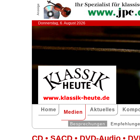
Anzeige
Donnerstag, 6. August 2026
Home
Aktuelles
Kompo
Medien
Besprechungen
Empfehlung
CD • SACD • DVD-Audio • DV