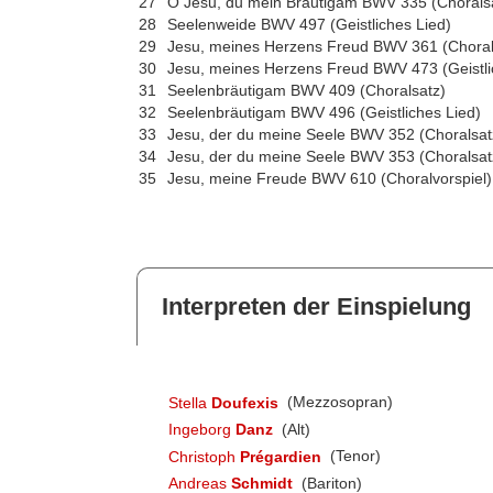
27
O Jesu, du mein Bräutigam BWV 335 (Chorals
28
Seelenweide BWV 497 (Geistliches Lied)
29
Jesu, meines Herzens Freud BWV 361 (Choral
30
Jesu, meines Herzens Freud BWV 473 (Geistli
31
Seelenbräutigam BWV 409 (Choralsatz)
32
Seelenbräutigam BWV 496 (Geistliches Lied)
33
Jesu, der du meine Seele BWV 352 (Choralsat
34
Jesu, der du meine Seele BWV 353 (Choralsat
35
Jesu, meine Freude BWV 610 (Choralvorspiel)
Interpreten der Einspielung
Stella
Doufexis
(Mezzosopran)
Ingeborg
Danz
(Alt)
Christoph
Prégardien
(Tenor)
Andreas
Schmidt
(Bariton)