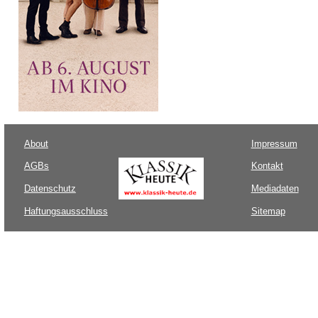
About
Impressum
AGBs
Kontakt
Datenschutz
Mediadaten
Haftungsausschluss
Sitemap