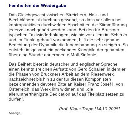
Feinheiten der Wiedergabe
Das Gleichgewicht zwischen Streichern, Holz- und
Blechbläsern ist durchaus gewahrt, so dass vor allem bei
kontrapunktisch durchwirkten Abschnitten die Stimmführung
jederzeit nachgehört werden kann. Bei den für Bruckner
typischen Taktwiederholungen, wie sie vor allem im Scherzo
und im Finale gehäuft vorkommen, hilft die sehr genaue
Beachtung der Dynamik, die Innenspannung zu steigern. So
entsteht insgesamt ein packendes Klangbild der gesamten,
über eine Stunde dauernden c-Moll-Sinfonie.
Das Beiheft bietet in deutscher und englischer Sprache
einen kenntnisreichen Aufsatz von Gerd Schaller, in dem er
die Phasen von Bruckners Arbeit an dem Riesenwerk
nachzeichnet bis hin zu der für diesen Komponisten
bezeichnenden devoten Bitte an Kaiser Franz Josef I. von
Österreich, das Werk ihm widmen und „die
alleruntherthänigste Dedication auf das Titelblatt setzen zu
dürfen“.
Prof. Klaus Trapp [14.10.2025]
Anzeige