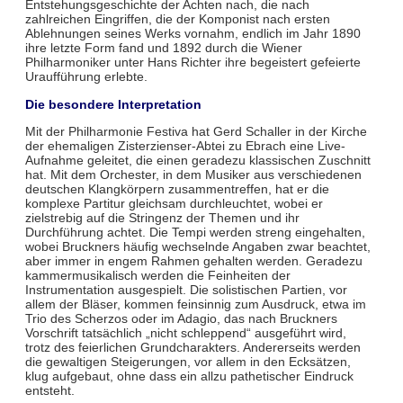
Entstehungsgeschichte der Achten nach, die nach
zahlreichen Eingriffen, die der Komponist nach ersten
Ablehnungen seines Werks vornahm, endlich im Jahr 1890
ihre letzte Form fand und 1892 durch die Wiener
Philharmoniker unter Hans Richter ihre begeistert gefeierte
Uraufführung erlebte.
Die besondere Interpretation
Mit der Philharmonie Festiva hat Gerd Schaller in der Kirche
der ehemaligen Zisterzienser-Abtei zu Ebrach eine Live-
Aufnahme geleitet, die einen geradezu klassischen Zuschnitt
hat. Mit dem Orchester, in dem Musiker aus verschiedenen
deutschen Klangkörpern zusammentreffen, hat er die
komplexe Partitur gleichsam durchleuchtet, wobei er
zielstrebig auf die Stringenz der Themen und ihr
Durchführung achtet. Die Tempi werden streng eingehalten,
wobei Bruckners häufig wechselnde Angaben zwar beachtet,
aber immer in engem Rahmen gehalten werden. Geradezu
kammermusikalisch werden die Feinheiten der
Instrumentation ausgespielt. Die solistischen Partien, vor
allem der Bläser, kommen feinsinnig zum Ausdruck, etwa im
Trio des Scherzos oder im Adagio, das nach Bruckners
Vorschrift tatsächlich „nicht schleppend“ ausgeführt wird,
trotz des feierlichen Grundcharakters. Andererseits werden
die gewaltigen Steigerungen, vor allem in den Ecksätzen,
klug aufgebaut, ohne dass ein allzu pathetischer Eindruck
entsteht.