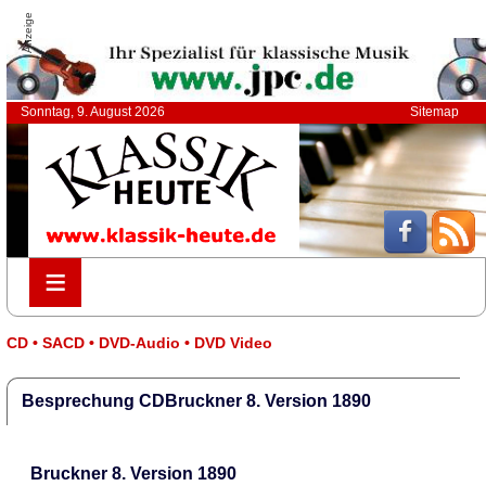
Anzeige
Sonntag, 9. August 2026
Sitemap
≡
≡
CD • SACD • DVD-Audio • DVD Video
Besprechung CDBruckner 8. Version 1890
Bruckner 8. Version 1890