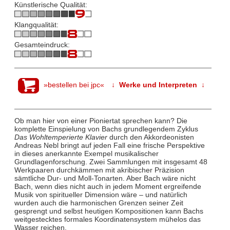
Künstlerische Qualität:
Klangqualität:
Gesamteindruck:
»bestellen bei jpc«
↓ Werke und Interpreten ↓
Ob man hier von einer Pioniertat sprechen kann? Die
komplette Einspielung von Bachs grundlegendem Zyklus
Das Wohltemperierte Klavier
durch den Akkordeonisten
Andreas Nebl bringt auf jeden Fall eine frische Perspektive
in dieses anerkannte Exempel musikalischer
Grundlagenforschung. Zwei Sammlungen mit insgesamt 48
Werkpaaren durchkämmen mit akribischer Präzision
sämtliche Dur- und Moll-Tonarten. Aber Bach wäre nicht
Bach, wenn dies nicht auch in jedem Moment ergreifende
Musik von spiritueller Dimension wäre – und natürlich
wurden auch die harmonischen Grenzen seiner Zeit
gesprengt und selbst heutigen Kompositionen kann Bachs
weitgestecktes formales Koordinatensystem mühelos das
Wasser reichen.