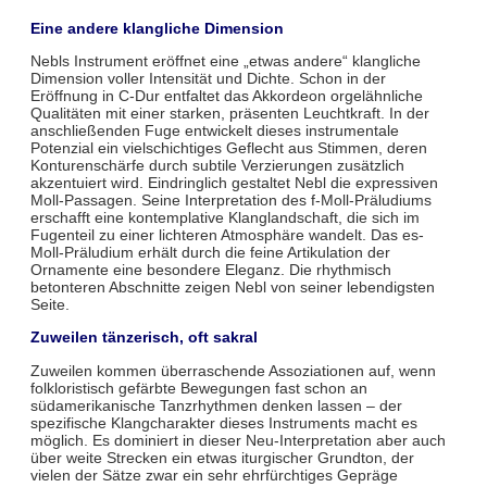
Eine andere klangliche Dimension
Nebls Instrument eröffnet eine „etwas andere“ klangliche
Dimension voller Intensität und Dichte. Schon in der
Eröffnung in C-Dur entfaltet das Akkordeon orgelähnliche
Qualitäten mit einer starken, präsenten Leuchtkraft. In der
anschließenden Fuge entwickelt dieses instrumentale
Potenzial ein vielschichtiges Geflecht aus Stimmen, deren
Konturenschärfe durch subtile Verzierungen zusätzlich
akzentuiert wird. Eindringlich gestaltet Nebl die expressiven
Moll-Passagen. Seine Interpretation des f-Moll-Präludiums
erschafft eine kontemplative Klanglandschaft, die sich im
Fugenteil zu einer lichteren Atmosphäre wandelt. Das es-
Moll-Präludium erhält durch die feine Artikulation der
Ornamente eine besondere Eleganz. Die rhythmisch
betonteren Abschnitte zeigen Nebl von seiner lebendigsten
Seite.
Zuweilen tänzerisch, oft sakral
Zuweilen kommen überraschende Assoziationen auf, wenn
folkloristisch gefärbte Bewegungen fast schon an
südamerikanische Tanzrhythmen denken lassen – der
spezifische Klangcharakter dieses Instruments macht es
möglich. Es dominiert in dieser Neu-Interpretation aber auch
über weite Strecken ein etwas iturgischer Grundton, der
vielen der Sätze zwar ein sehr ehrfürchtiges Gepräge