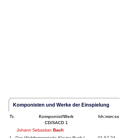
Komponisten und Werke der Einspielung
Tr.
Komponist/Werk
hh:mm:ss
CD/SACD 1
Johann Sebastian
Bach
1
Das Wohltemperierte Klavier Buch I
01:57:24