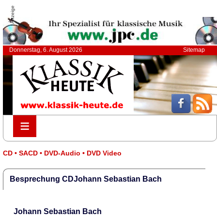
Anzeige
Donnerstag, 6. August 2026
Sitemap
≡
≡
CD • SACD • DVD-Audio • DVD Video
Besprechung CDJohann Sebastian Bach
Johann Sebastian Bach