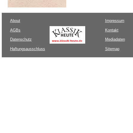
About
Impressum
AGBs
Kontakt
Datenschutz
Mediadaten
Haftungsausschluss
Sitemap