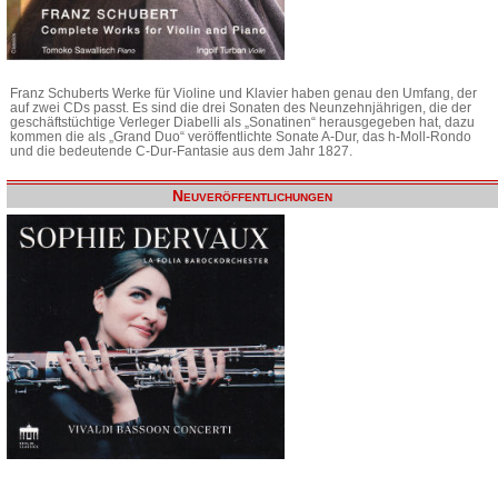
Franz Schuberts Werke für Violine und Klavier haben genau den Umfang, der
auf zwei CDs passt. Es sind die drei Sonaten des Neunzehnjährigen, die der
geschäftstüchtige Verleger Diabelli als „Sonatinen“ herausgegeben hat, dazu
kommen die als „Grand Duo“ veröffentlichte Sonate A-Dur, das h-Moll-Rondo
und die bedeutende C-Dur-Fantasie aus dem Jahr 1827.
Neuveröffentlichungen