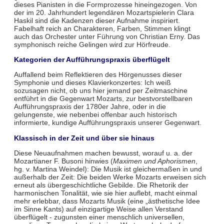
dieses Pianisten in die Formprozesse hineingezogen. Von
der im 20. Jahrhundert legendären Mozartspielerin Clara
Haskil sind die Kadenzen dieser Aufnahme inspiriert.
Fabelhaft reich an Charakteren, Farben, Stimmen klingt
auch das Orchester unter Führung von Christian Erny. Das
symphonisch reiche Gelingen wird zur Hörfreude.
Kategorien der Aufführungspraxis überflügelt
Auffallend beim Reflektieren des Hörgenusses dieser
Symphonie und dieses Klavierkonzertes: Ich weiß
sozusagen nicht, ob uns hier jemand per Zeitmaschine
entführt in die Gegenwart Mozarts, zur bestvorstellbaren
Aufführungspraxis der 1780er Jahre, oder in die
gelungenste, wie nebenbei offenbar auch historisch
informierte, kundige Aufführungspraxis unserer Gegenwart.
Klassisch in der Zeit und über sie hinaus
Diese Neuaufnahmen machen bewusst, worauf u. a. der
Mozartianer F. Busoni hinwies (
Maximen und Aphorismen
,
hg. v. Martina Weindel): Die Musik ist gleichermaßen in und
außerhalb der Zeit: Die beiden Werke Mozarts erweisen sich
erneut als übergeschichtliche Gebilde. Die Rhetorik der
harmonischen Tonalität, wie sie hier auflebt, macht einmal
mehr erlebbar, dass Mozarts Musik (eine „ästhetische Idee
im Sinne Kants) auf einzigartige Weise allen Verstand
überflügelt - zugunsten einer menschlich universellen,