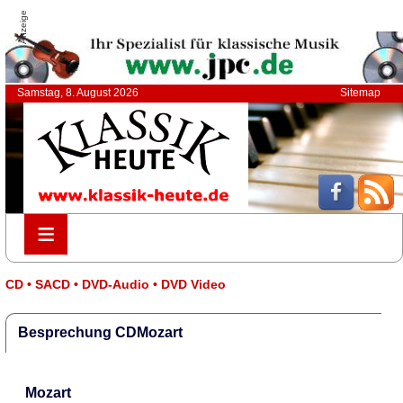
Anzeige
Samstag, 8. August 2026
Sitemap
≡
≡
CD • SACD • DVD-Audio • DVD Video
Besprechung CDMozart
Mozart