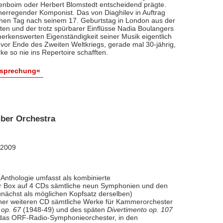
renboim oder Herbert Blomstedt entscheidend prägte.
nerregender Komponist. Das von Diaghilev in Auftrag
inen Tag nach seinem 17. Geburtstag in London aus der
äten und der trotz spürbarer Einflüsse Nadia Boulangers
erkenswerten Eigenständigkeit seiner Musik eigentlich
vor Ende des Zweiten Weltkriegs, gerade mal 30-jährig,
e so nie ins Repertoire schafften.
esprechung«
ber Orchestra
 2009
Anthologie umfasst als kombinierte
ner Box auf 4 CDs sämtliche neun Symphonien und den
nächst als möglichen Kopfsatz derselben)
iner weiteren CD sämtliche Werke für Kammerorchester
 op. 67
(1948-49) und des späten
Divertimento op. 107
l das ORF-Radio-Symphonieorchester, in den