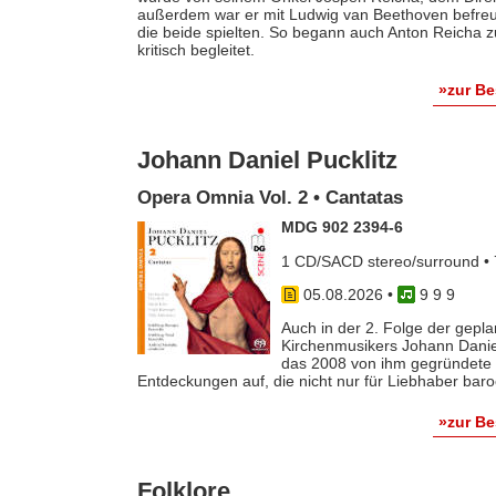
außerdem war er mit Ludwig van Beethoven befreun
die beide spielten. So begann auch Anton Reicha
kritisch begleitet.
»zur B
Johann Daniel Pucklitz
Opera Omnia Vol. 2 • Cantatas
MDG 902 2394-6
1 CD/SACD stereo/surround • 
05.08.2026
•
9 9 9
Auch in der 2. Folge der gep
Kirchenmusikers Johann Danie
das 2008 von ihm gegründete 
Entdeckungen auf, die nicht nur für Liebhaber baro
»zur B
Folklore