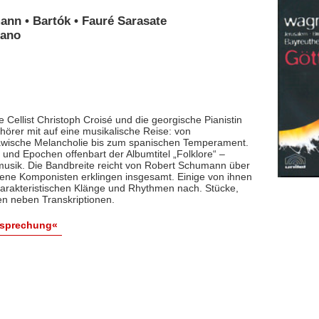
ann • Bartók • Fauré Sarasate
iano
 Cellist Christoph Croisé und die georgische Pianistin
rer mit auf eine musikalische Reise: von
lawische Melancholie bis zum spanischen Temperament.
und Epochen offenbart der Albumtitel „Folklore“ –
smusik. Die Bandbreite reicht von Robert Schumann über
dene Komponisten erklingen insgesamt. Einige von ihnen
arakteristischen Klänge und Rhythmen nach. Stücke,
en neben Transkriptionen.
esprechung«