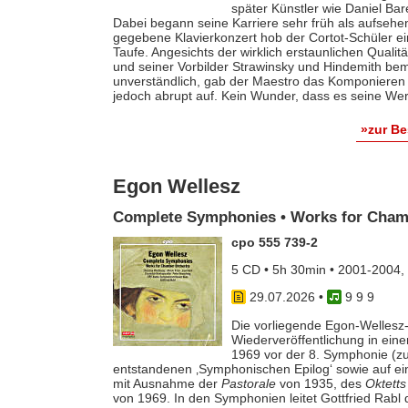
später Künstler wie Daniel Ba
Dabei begann seine Karriere sehr früh als aufsehe
gegebene Klavierkonzert hob der Cortot-Schüler e
Taufe. Angesichts der wirklich erstaunlichen Qualit
und seiner Vorbilder Strawinsky und Hindemith bem
unverständlich, gab der Maestro das Komponieren 
jedoch abrupt auf. Kein Wunder, dass es seine Werk
»zur B
Egon Wellesz
Complete Symphonies • Works for Cham
cpo 555 739-2
5 CD • 5h 30min • 2001-2004,
29.07.2026
•
9 9 9
Die vorliegende Egon-Wellesz-
Wiederveröffentlichung in ei
1969 vor der 8. Symphonie (zu
entstandenen ‚Symphonischen Epilog‘ sowie auf e
mit Ausnahme der
Pastorale
von 1935, des
Oktetts
von 1969. In den Symphonien leitet Gottfried Rab