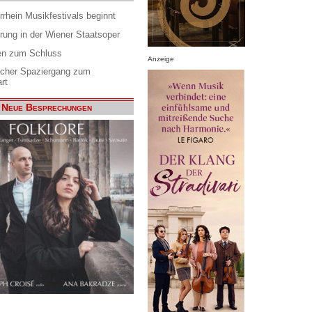
rrhein Musikfestivals beginnt
rung in der Wiener Staatsoper
en zum Schluss
Anzeige
scher Spaziergang zum
rt
Neue Besprechungen