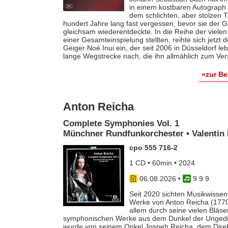
in einem kostbaren Autograph f
dem schlichten, aber stolzen T
hundert Jahre lang fast vergessen, bevor sie der
gleichsam wiederentdeckte. In die Reihe der vielen
einer Gesamteinspielung stellten, reihte sich jetzt
Geiger Noé Inui ein, der seit 2006 in Düsseldorf le
lange Wegstrecke nach, die ihn allmählich zum Ver
»zur B
Anton Reicha
Complete Symphonies Vol. 1
Münchner Rundfunkorchester • Valentin 
cpo 555 716-2
1 CD • 60min • 2024
06.08.2026
•
9 9 9
Seit 2020 sichten Musikwissens
Werke von Anton Reicha (1770-
allem durch seine vielen Bläse
symphonischen Werke aus dem Dunkel der Ungedruc
wurde von seinem Onkel Jospeh Reicha, dem Direkto