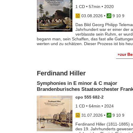
1 CD • 57min • 2020
03.08.2026
•
9 10 9
Das Bild Georg Philipp Telema
Jahrhundert war er einer der
verblasste sein Ruhm, er wurde
begann man, sein Schaffen, das fast alle Gattunge
werten und zu schätzen. Dieser Prozess ist bis he
»zur B
Ferdinand Hiller
Symphonies in E minor & C major
Brandenburisches Staatsorchester Frankf
cpo 555 682-2
1 CD • 64min • 2024
31.07.2026
•
9 10 9
Ferdinand Hiller (1811-1885) s
des 19. Jahrhunderts gewesen 