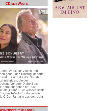
CD der Woche
uberts Werke für Violine und
aben genau den Umfang, der auf
passt. Es sind die drei Sonaten
ehnjährigen, die der
üchtige Verleger Diabelli als
n“ herausgegeben hat, dazu
e als „Grand Duo“ veröffentlichte
Dur, das h-Moll-Rondo und die
e C-Dur-Fantasie aus dem Jahr
Neuveröffentlichungen