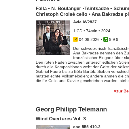
Falla • N. Boulanger •Tsintsadze • Schum
Christoph Croisé cello • Ana Bakradze p
Avie AV2837
1 CD • 74min • 2024
04.08.2026
•
9 9 9
Der schweizerisch-französische
Ana Bakradze nehmen den Zuhö
französischer Eleganz über s
Den roten Faden zwischen unterschiedlichen Stilen 
durch alle Kompositionen weht der Geist der Volk
Gabriel Fauré bis zu Béla Bartók. Sieben verschie
nutzten echte Volksmelodien; andere ahmen die ch
die für Cello und Klavier geschrieben wurden, steh
»zur B
Georg Philipp Telemann
Wind Overtures Vol. 3
cpo 555 410-2