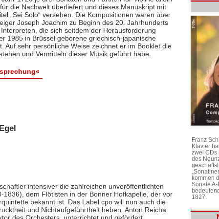
ür die Nachwelt überliefert und dieses Manuskript mit
itel „Sei Solo“ versehen. Die Kompositionen waren über
 Geiger Joseph Joachim zu Beginn des 20. Jahrhunderts
 Interpreten, die sich seitdem der Herausforderung
 der 1985 in Brüssel geborene griechisch-japanische
bt. Auf sehr persönliche Weise zeichnet er im Booklet die
stehen und Vermitteln dieser Musik geführt habe.
esprechung«
Egel
Franz Sch
Klavier h
zwei CDs 
des Neunz
geschäftst
„Sonatine
kommen di
Sonate A-
chaftler intensiver die zahlreichen unveröffentlichten
bedeutend
1836), dem Flötisten in der Bonner Hofkapelle, der vor
1827.
rquintette bekannt ist. Das Label cpo will nun auch die
ktheit und Nichtaufgeführtheit heben. Anton Reicha
r des Orchesters, unterrichtet und gefördert,