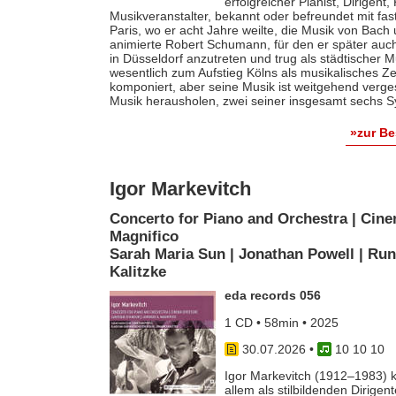
erfolgreicher Pianist, Dirigent
Musikveranstalter, bekannt oder befreundet mit fas
Paris, wo er acht Jahre weilte, die Musik von Bach
animierte Robert Schumann, für den er später auch 
in Düsseldorf anzutreten und trug als städtischer M
wesentlich zum Aufstieg Kölns als musikalisches Z
komponiert, aber seine Musik ist weitgehend verges
Musik herausholen, zwei seiner insgesamt sechs S
»zur B
Igor Markevitch
Concerto for Piano and Orchestra | Cine
Magnifico
Sarah Maria Sun | Jonathan Powell | Run
Kalitzke
eda records 056
1 CD • 58min • 2025
30.07.2026
•
10 10 10
Igor Markevitch (1912–1983) k
allem als stilbildenden Dirige