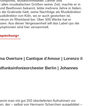
, Komponist, Musikschriftsteller, Lehrer und
t allen musikalischen Größen seiner Zeit, machte er in
 und Beethoven bekannt, lebte mehrere Jahre in Italien,
die Grabrede hielt, seine Nachfolge als Musikdirektor
usikdirektor von Köln, wo er auch gestorben ist,
entrum im Rheinland bei. Über 500 Werke hat er
sen. Aus dieser Vergessenheit will das Label cpo die
ymphonien sind hier versammelt.
esprechung«
ma Overture | Cantique d'Amour | Lorenzo il
dfunksinfonieorchester Berlin | Johannes
ennt man mit gut 250 überlieferten Aufnahmen vor
nten, der – selbst von Hermann Scherchen ausgebildet –