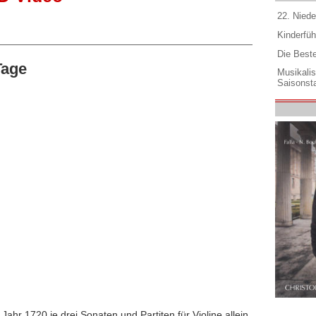
22. Niede
Kinderfüh
Die Best
Tage
Musikali
Saisonsta
ahr 1720 je drei Sonaten und Partiten für Violine allein