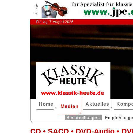
Anzeige
Freitag, 7. August 2026
Home
Aktuelles
Kompo
Medien
Besprechungen
Empfehlung
CD • SACD • DVD-Audio • DV