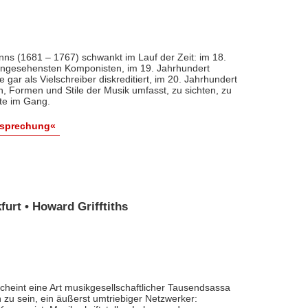
nns (1681 – 1767) schwankt im Lauf der Zeit: im 18.
 angesehensten Komponisten, im 19. Jahrhundert
 gar als Vielschreiber diskreditiert, im 20. Jahrhundert
n, Formen und Stile der Musik umfasst, zu sichten, zu
ute im Gang.
esprechung«
urt • Howard Grifftiths
cheint eine Art musikgesellschaftlicher Tausendsassa
zu sein, ein äußerst umtriebiger Netzwerker: