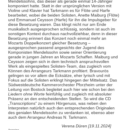
Mendelssohns, das dieser als gerade einmal 14-Jähriger
komponiert hatte. Statt in der ursprünglichen Version mit
Violine und Klavier hat Tarkmann es für Flöte und Harfe
bearbeitet, wobei die beiden Solisten, Anette Maiburg (Flöte)
und Emmanuel Ceysson (Harfe) für ihn die Impulsgeber für
diese Besetzung waren. Das klingt nicht nur am Ende
musikalisch ausgesprochen schlüssig, sondern ist auch im
sonstigen Kontext durchaus nachvollziehbar, denn in dieser
Besetzung erinnert das Konzert noch einmal mehr an
Mozarts Doppelkonzert gleicher Besetzung –
ausgesprochen passend angesichts der Jugend des
Komponisten Mendelssohn sowie seiner Orientierung
gerade in jungen Jahren an Mozarts Schaffen. Maiburg und
Ceysson zeigen sich in dem technisch anspruchsvollen
Werk als eingespieltes Solisten-Team, das zugleich vom
Können des Arrangeurs Tarkmann profitiert. Bravourös
gelingen so vor allem die Ecksätze, eher lyrisch und mit
Fokus auf die Solisten erklingt hingegen der Mittelsatz. Das
Südwestdeutsche Kammerorchester Pforzheim unter der
Leitung von Bostock begleitet auch hier wie schon bei den
Liedern ohne Worte
feinfühlig und zugleich mit absoluter
Präsenz an den entscheidenden Stellen. So wird die CD
„Transcriptions“ zu einem Hörgenuss, was neben den
Interpreten natürlich auch den entsprechenden Originalen
des genialen Mendelssohn zu verdanken ist, ebenso aber
auch dem Arrangeur Andreas N. Tarkmann.
Verena Düren [19.11.2024]
Anzeige