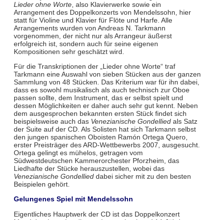
Lieder ohne Worte
, also Klavierwerke sowie ein
Arrangement des Doppelkonzerts von Mendelssohn, hier
statt für Violine und Klavier für Flöte und Harfe. Alle
Arrangements wurden von Andreas N. Tarkmann
vorgenommen, der nicht nur als Arrangeur äußerst
erfolgreich ist, sondern auch für seine eigenen
Kompositionen sehr geschätzt wird.
Für die Transkriptionen der „Lieder ohne Worte“ traf
Tarkmann eine Auswahl von sieben Stücken aus der ganzen
Sammlung von 48 Stücken. Das Kriterium war für ihn dabei,
dass es sowohl musikalisch als auch technisch zur Oboe
passen sollte, dem Instrument, das er selbst spielt und
dessen Möglichkeiten er daher auch sehr gut kennt. Neben
dem ausgesprochen bekannten ersten Stück findet sich
beispielsweise auch das
Venezianische Gondellied
als Satz
der Suite auf der CD. Als Solisten hat sich Tarkmann selbst
den jungen spanischen Oboisten Ramón Ortega Quero,
erster Preisträger des ARD-Wettbewerbs 2007, ausgesucht.
Ortega gelingt es mühelos, getragen vom
Südwestdeutschen Kammerorchester Pforzheim, das
Liedhafte der Stücke herauszustellen, wobei das
Venezianische Gondellied
dabei sicher mit zu den besten
Beispielen gehört.
Gelungenes Spiel mit Mendelssohn
Eigentliches Hauptwerk der CD ist das Doppelkonzert