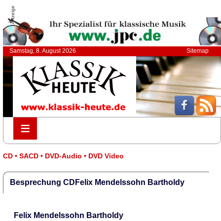
Anzeige
Samstag, 8. August 2026
Sitemap
≡
≡
CD • SACD • DVD-Audio • DVD Video
Besprechung CDFelix Mendelssohn Bartholdy
Felix Mendelssohn Bartholdy