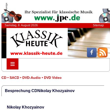
Anzeige
Samstag, 8. August 2026
Sitemap
≡
≡
CD • SACD • DVD-Audio • DVD Video
Besprechung CDNikolay Khozyainov
Nikolay Khozyainov