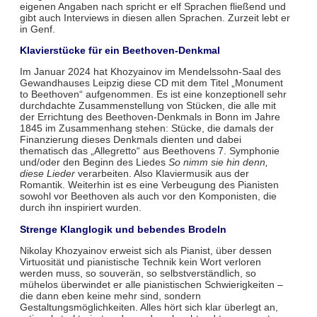
eigenen Angaben nach spricht er elf Sprachen fließend und
gibt auch Interviews in diesen allen Sprachen. Zurzeit lebt er
in Genf.
Klavierstücke für ein Beethoven-Denkmal
Im Januar 2024 hat Khozyainov im Mendelssohn-Saal des
Gewandhauses Leipzig diese CD mit dem Titel „Monument
to Beethoven“ aufgenommen. Es ist eine konzeptionell sehr
durchdachte Zusammenstellung von Stücken, die alle mit
der Errichtung des Beethoven-Denkmals in Bonn im Jahre
1845 im Zusammenhang stehen: Stücke, die damals der
Finanzierung dieses Denkmals dienten und dabei
thematisch das „Allegretto“ aus Beethovens 7. Symphonie
und/oder den Beginn des Liedes
So nimm sie hin denn,
diese Lieder
verarbeiten. Also Klaviermusik aus der
Romantik. Weiterhin ist es eine Verbeugung des Pianisten
sowohl vor Beethoven als auch vor den Komponisten, die
durch ihn inspiriert wurden.
Strenge Klanglogik und bebendes Brodeln
Nikolay Khozyainov erweist sich als Pianist, über dessen
Virtuosität und pianistische Technik kein Wort verloren
werden muss, so souverän, so selbstverständlich, so
mühelos überwindet er alle pianistischen Schwierigkeiten –
die dann eben keine mehr sind, sondern
Gestaltungsmöglichkeiten. Alles hört sich klar überlegt an,