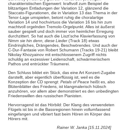
charakteristischen Eigenwert: kraftvoll zum Beispiel die
blitzartigen Entladungen der Variation 12, glänzend die
Staccato-Figurationen, die in Variation 13 das Thema in der
Tenor-Lage umspielen, betont ruhig die choralartige
Variation 14 und hochvirtuos die Variation 16 bis hin zum
machtvoll orgelnden Tremolo-Orgelpunkt. Alles ist äußerst
sauber gespielt und doch immer von heimlicher Erregung
durchzittert. So hat auch die Liszt’sche Klavierfassung von
Nimm sie hin denn, diese Lieder
(Track 18) etwas
Eindringliches, Drängendes, Beschwörendes. Und auch der
C-Dur-Fantasie von Robert Schumann (Tracks 19-21) bleibt
Nikolay Khozyainov mit entschlossenem Zugriff nichts
schuldig an exzessiver Leidenschaft, schwärmerischem
Pathos und entrückter Träumerei.
Den Schluss bildet ein Stück, das eine Art Konzert-Zugabe
darstellt, aber eigentlich überflüssig ist, weil es die
Konzeption der CD sprengt:
Petals of Peace
heißt es, also
Blütenblätter des Friedens, ist klangmalerisch hübsch
anzuhören, vor allem aber demonstriert es den unbedingten
Friedenswillen des russischen Pianisten.
Hervorragend ist das Hörbild: Der Klang des verwendeten
Flügels ist bis in die Bassregionen hinein vollumfassend
eingefangen und vibriert fast beim Hören im Körper des
Hörers mit.
Rainer W. Janka [15.11.2024]