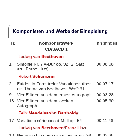
Komponisten und Werke der Einspielung
Tr.
Komponist/Werk
hh:mm:ss
CD/SACD 1
Ludwig van
Beethoven
1
Sinfonie Nr. 7 A-Dur op. 92 (2. Satz,
00:08:08
arr.: Franz Liszt)
Robert
Schumann
2
Etüden in Form freier Variationen über
00:07:17
ein Thema von Beethoven WoO 31
9
Vier Etüden aus dem ersten Autograph
00:03:28
13
Vier Etüden aus dem zweiten
00:05:30
Autograph
Felix
Mendelssohn Bartholdy
17
Variations sérieuses d-Moll op. 54
00:11:46
Ludwig van
Beethoven
/Franz Liszt
18
Nimm sie hin denn diese Lieder op. 98
00:03:38