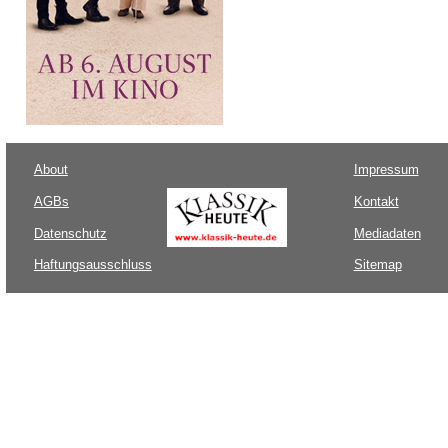
About
Impressum
AGBs
Kontakt
Datenschutz
Mediadaten
Haftungsausschluss
Sitemap