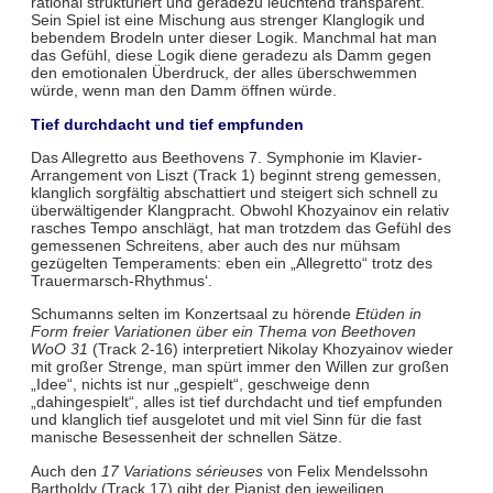
rational strukturiert und geradezu leuchtend transparent.
Sein Spiel ist eine Mischung aus strenger Klanglogik und
bebendem Brodeln unter dieser Logik. Manchmal hat man
das Gefühl, diese Logik diene geradezu als Damm gegen
den emotionalen Überdruck, der alles überschwemmen
würde, wenn man den Damm öffnen würde.
Tief durchdacht und tief empfunden
Das Allegretto aus Beethovens 7. Symphonie im Klavier-
Arrangement von Liszt (Track 1) beginnt streng gemessen,
klanglich sorgfältig abschattiert und steigert sich schnell zu
überwältigender Klangpracht. Obwohl Khozyainov ein relativ
rasches Tempo anschlägt, hat man trotzdem das Gefühl des
gemessenen Schreitens, aber auch des nur mühsam
gezügelten Temperaments: eben ein „Allegretto“ trotz des
Trauermarsch-Rhythmus‘.
Schumanns selten im Konzertsaal zu hörende
Etüden in
Form freier Variationen über ein Thema von Beethoven
WoO 31
(Track 2-16) interpretiert Nikolay Khozyainov wieder
mit großer Strenge, man spürt immer den Willen zur großen
„Idee“, nichts ist nur „gespielt“, geschweige denn
„dahingespielt“, alles ist tief durchdacht und tief empfunden
und klanglich tief ausgelotet und mit viel Sinn für die fast
manische Besessenheit der schnellen Sätze.
Auch den
17 Variations sérieuses
von Felix Mendelssohn
Bartholdy (Track 17) gibt der Pianist den jeweiligen