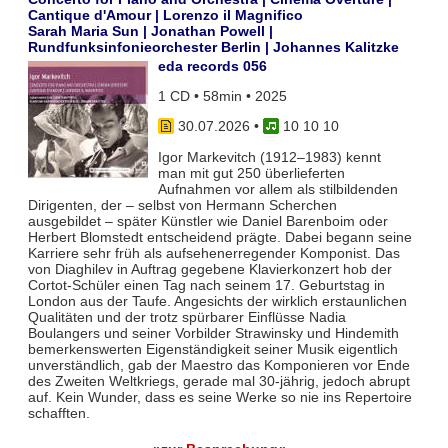
Cantique d'Amour | Lorenzo il Magnifico
Sarah Maria Sun | Jonathan Powell |
Rundfunksinfonieorchester Berlin | Johannes Kalitzke
eda records 056
1 CD • 58min • 2025
30.07.2026
•
10 10 10
Igor Markevitch (1912–1983) kennt
man mit gut 250 überlieferten
Aufnahmen vor allem als stilbildenden
Dirigenten, der – selbst von Hermann Scherchen
ausgebildet – später Künstler wie Daniel Barenboim oder
Herbert Blomstedt entscheidend prägte. Dabei begann seine
Karriere sehr früh als aufsehenerregender Komponist. Das
von Diaghilev in Auftrag gegebene Klavierkonzert hob der
Cortot-Schüler einen Tag nach seinem 17. Geburtstag in
London aus der Taufe. Angesichts der wirklich erstaunlichen
Qualitäten und der trotz spürbarer Einflüsse Nadia
Boulangers und seiner Vorbilder Strawinsky und Hindemith
bemerkenswerten Eigenständigkeit seiner Musik eigentlich
unverständlich, gab der Maestro das Komponieren vor Ende
des Zweiten Weltkriegs, gerade mal 30-jährig, jedoch abrupt
auf. Kein Wunder, dass es seine Werke so nie ins Repertoire
schafften.