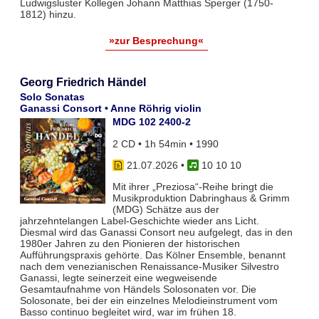
Ludwigsluster Kollegen Johann Matthias Sperger (1750-
1812) hinzu.
»zur Besprechung«
Georg Friedrich Händel
Solo Sonatas
Ganassi Consort • Anne Röhrig violin
MDG 102 2400-2
2 CD • 1h 54min • 1990
21.07.2026
•
10 10 10
Mit ihrer „Preziosa“-Reihe bringt die
Musikproduktion Dabringhaus & Grimm
(MDG) Schätze aus der
jahrzehntelangen Label-Geschichte wieder ans Licht.
Diesmal wird das Ganassi Consort neu aufgelegt, das in den
1980er Jahren zu den Pionieren der historischen
Aufführungspraxis gehörte. Das Kölner Ensemble, benannt
nach dem venezianischen Renaissance-Musiker Silvestro
Ganassi, legte seinerzeit eine wegweisende
Gesamtaufnahme von Händels Solosonaten vor. Die
Solosonate, bei der ein einzelnes Melodieinstrument vom
Basso continuo begleitet wird, war im frühen 18.