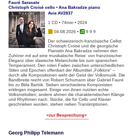
Fauré Sarasate
Christoph Croisé cello • Ana Bakradze piano
Avie AV2837
1 CD • 74min • 2024
04.08.2026
•
9 9 9
Der schweizerisch-französische Cellist
Christoph Croisé und die georgische
Pianistin Ana Bakradze nehmen den
Zuhörer mit auf eine musikalische Reise: von französischer
Eleganz über slawische Melancholie bis zum spanischen
Temperament. Den roten Faden zwischen unterschiedlichen
Stilen und Epochen offenbart der Albumtitel „Folklore“ –
durch alle Kompositionen weht der Geist der Volksmusik. Die
Bandbreite reicht von Robert Schumann über Gabriel Fauré
bis zu Béla Bartók. Sieben verschiedene Komponisten
erklingen insgesamt. Einige von ihnen nutzten echte
Volksmelodien; andere ahmen die charakteristischen Klänge
und Rhythmen nach. Stücke, die für Cello und Klavier
geschrieben wurden, stehen neben Transkriptionen.
»zur Besprechung«
Georg Philipp Telemann