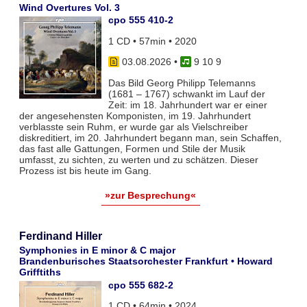
Wind Overtures Vol. 3
cpo 555 410-2
1 CD • 57min • 2020
03.08.2026
•
9 10 9
Das Bild Georg Philipp Telemanns
(1681 – 1767) schwankt im Lauf der
Zeit: im 18. Jahrhundert war er einer
der angesehensten Komponisten, im 19. Jahrhundert
verblasste sein Ruhm, er wurde gar als Vielschreiber
diskreditiert, im 20. Jahrhundert begann man, sein Schaffen,
das fast alle Gattungen, Formen und Stile der Musik
umfasst, zu sichten, zu werten und zu schätzen. Dieser
Prozess ist bis heute im Gang.
»zur Besprechung«
Ferdinand Hiller
Symphonies in E minor & C major
Brandenburisches Staatsorchester Frankfurt • Howard
Grifftiths
cpo 555 682-2
1 CD • 64min • 2024