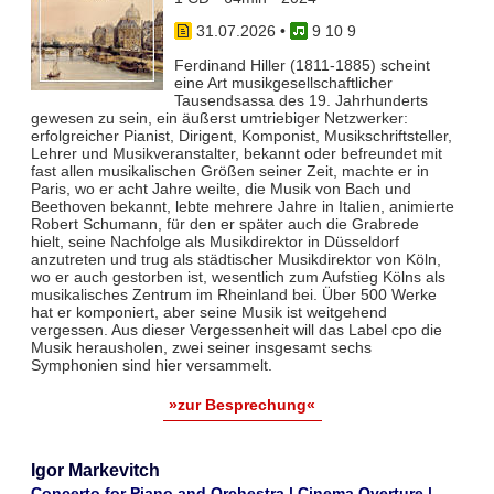
31.07.2026
•
9 10 9
Ferdinand Hiller (1811-1885) scheint
eine Art musikgesellschaftlicher
Tausendsassa des 19. Jahrhunderts
gewesen zu sein, ein äußerst umtriebiger Netzwerker:
erfolgreicher Pianist, Dirigent, Komponist, Musikschriftsteller,
Lehrer und Musikveranstalter, bekannt oder befreundet mit
fast allen musikalischen Größen seiner Zeit, machte er in
Paris, wo er acht Jahre weilte, die Musik von Bach und
Beethoven bekannt, lebte mehrere Jahre in Italien, animierte
Robert Schumann, für den er später auch die Grabrede
hielt, seine Nachfolge als Musikdirektor in Düsseldorf
anzutreten und trug als städtischer Musikdirektor von Köln,
wo er auch gestorben ist, wesentlich zum Aufstieg Kölns als
musikalisches Zentrum im Rheinland bei. Über 500 Werke
hat er komponiert, aber seine Musik ist weitgehend
vergessen. Aus dieser Vergessenheit will das Label cpo die
Musik herausholen, zwei seiner insgesamt sechs
Symphonien sind hier versammelt.
»zur Besprechung«
Igor Markevitch
Concerto for Piano and Orchestra | Cinema Overture |