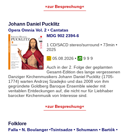
»zur Besprechung«
Johann Daniel Pucklitz
Opera Omnia Vol. 2 • Cantatas
MDG 902 2394-6
1 CD/SACD stereo/surround • 73min •
2025
05.08.2026
•
9 9 9
Auch in der 2. Folge der geplamten
Gesamt-Edition des lange vergessenen
Danziger Kirchenmusikers Johann Daniel Pucklitz (1705-
1774) warten Andrzej Szadejko und das 2008 von ihm
gegründete Goldberg Baroque Ensemble wieder mit
veritablen Entdeckungen auf, die nicht nur für Liebhaber
barocker Kirchenmusik von Interesse sind.
»zur Besprechung«
Folklore
Falla • N. Boulanger •Tsintsadze • Schumann • Bartók •