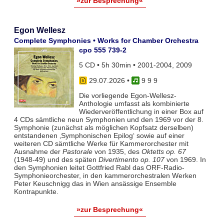
»zur Besprechung«
Egon Wellesz
Complete Symphonies • Works for Chamber Orchestra
cpo 555 739-2
5 CD • 5h 30min • 2001-2004, 2009
29.07.2026
•
9 9 9
Die vorliegende Egon-Wellesz-
Anthologie umfasst als kombinierte
Wiederveröffentlichung in einer Box auf
4 CDs sämtliche neun Symphonien und den 1969 vor der 8.
Symphonie (zunächst als möglichen Kopfsatz derselben)
entstandenen ‚Symphonischen Epilog‘ sowie auf einer
weiteren CD sämtliche Werke für Kammerorchester mit
Ausnahme der
Pastorale
von 1935, des
Oktetts op. 67
(1948-49) und des späten
Divertimento op. 107
von 1969. In
den Symphonien leitet Gottfried Rabl das ORF-Radio-
Symphonieorchester, in den kammerorchestralen Werken
Peter Keuschnigg das in Wien ansässige Ensemble
Kontrapunkte.
»zur Besprechung«