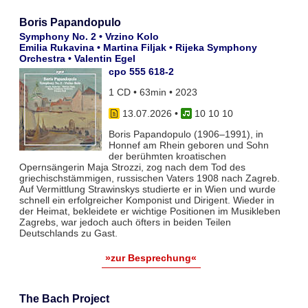
Boris Papandopulo
Symphony No. 2 • Vrzino Kolo
Emilia Rukavina • Martina Filjak • Rijeka Symphony
Orchestra • Valentin Egel
cpo 555 618-2
1 CD • 63min • 2023
13.07.2026
•
10 10 10
Boris Papandopulo (1906–1991), in
Honnef am Rhein geboren und Sohn
der berühmten kroatischen
Opernsängerin Maja Strozzi, zog nach dem Tod des
griechischstämmigen, russischen Vaters 1908 nach Zagreb.
Auf Vermittlung Strawinskys studierte er in Wien und wurde
schnell ein erfolgreicher Komponist und Dirigent. Wieder in
der Heimat, bekleidete er wichtige Positionen im Musikleben
Zagrebs, war jedoch auch öfters in beiden Teilen
Deutschlands zu Gast.
»zur Besprechung«
The Bach Project