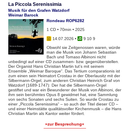
La Piccola Serenissimia
Musik für den Grafen Watzdorf
Weimar Barock
Rondeau ROP6282
1 CD • 70min • 2025
14.07.2026
•
9 10 9
Obwohl sie Zeitgenossen waren, würde
man die Musik von Johann Sebastian
Bach und Tomaso Albinoni nicht
unbedingt auf einer CD zusammen- bzw. gegenüberstellen.
Der Organist Hans Christian Martin tut’s mit seinem
Ensemble „Weimar Baroque“. Das Tertium comparationis ist
zum einen sein Heimatort Crostau in der Oberlausitz mit der
Silbermann-Orgel, zum anderen Christian Heinrich Graf von
Watzdorf (1689-1747): Der hat die Silbermann-Orgel
gestiftet und war ein Bewunderer der Musik von Albinoni, der
ihm sein berühmtes Opus 8 gewidmet hat, eine Sammlung
von sechs Sonaten und sechs Suiten. So wurde Crostau zu
einer „Piccola Serenissima“ – so auch der Titel dieser CD –
und einer Heimstätte qualitätsvoller Kirchenmusik – die Hans
Christian Martin als Kantor weiter fördert.
»zur Besprechung«