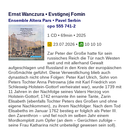
Ernst Wanczura • Evstignej Fomin
Ensemble Altera Pars • Pavel Serbin
cpo 555 741-2
1 CD • 69min • 2025
23.07.2026
•
10 10 10
Zar Peter der Große hatte für sein
russisches Reich die Tür nach Westen
weit und mit allerhand Gewalt
aufgeschlagen und Russland in den Kreis der europäischen
Großmächte geführt. Diese Verwestlichung blieb auch
dynastisch nicht ohne Folgen: Peter Karl Ulrich, Sohn von
Peters Tochter Anna Petrowna (die mit Karl Friedrich von
Schleswig-Holstein-Gottorf verheiratet war), wurde 1739 mit
11 Jahren in der Nachfolge seines Vaters Herzog von
Holstein-Gottorf; 1742 ernannte ihn seine Tante, Zarin
Elisabeth (ebenfalls Tochter Peters des Großen und ohne
eigene Nachkommen), zu ihrem Nachfolger. Nach dem Tod
Elisabeths im Januar 1762 bestieg er folglich als Peter III.
den Zarenthron – und fiel noch im selben Jahr einem
Mordkomplott zum Opfer (an dem – Gerüchten zufolge –
seine Frau Katharina nicht unbeteiligt gewesen sein soll).