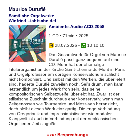
Maurice Duruflé
Sämtliche Orgelwerke
Winfried Lichtscheidel
Ambiente-Audio ACD-2058
1 CD • 71min • 2025
28.07.2026
•
10 10 10
Das Gesamtwerk für Orgel von Maurice
Duruflé passt ganz bequem auf eine
CD. Mehr hat der ehemalige
Titularorganist an der Kirche Saint-Etienne-du-Mont in Paris
und Orgelprofessor am dortigen Konservatorium schlicht
nicht komponiert. Und selbst mit den Werken, die überliefert
sind, haderte Duruflé zuweilen noch. Sei’s drum, man kann
letztendlich um jedes Werk froh sein, das seine
kompositorischen Selbstzweifel überlebt hat. Zwar ist der
stilistische Zuschnitt durchaus eher konservativ, wenn man
Zeitgenossen wie Tournemire und Messiaen heranzieht,
doch bleibt dieses Werk einzigartig. Die enge Verbindung
von Gregorianik und impressionistischer wie modaler
Klangwelt ist auch in Verbindung mit der neoklassischen
Orgel jener Zeit singulär.
»zur Besprechung«