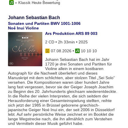
= Klassik Heute Bewertung
Johann Sebastian Bach
Sonaten und Partiten BWV 1001-1006
Noé Inui Violine
Ars Produktion ARS 89 003
2 CD • 2h 33min • 2025
07.08.2026
•
10 10 10
Johann Sebastian Bach hat im Jahr
1720 je drei Sonaten und Partiten für
Violine allein in einem kostbaren
Autograph für die Nachwelt überliefert und dieses
Manuskript mit dem schlichten, aber stolzen Titel „Sei Solo“
versehen. Die Kompositionen waren über hundert Jahre
lang fast vergessen, bevor sie der Geiger Joseph Joachim
zu Beginn des 20. Jahrhunderts gleichsam wiederentdeckte.
In die Reihe der vielen Interpreten, die sich seitdem der
Herausforderung einer Gesamteinspielung stellten, reihte
sich jetzt der 1985 in Brüssel geborene griechisch-
japanische Geiger Noé Inui ein, der seit 2006 in Düsseldorf
lebt. Auf sehr persönliche Weise zeichnet er im Booklet die
lange Wegstrecke nach, die ihn allmählich zum Verstehen
und Vermitteln dieser Musik geführt habe.