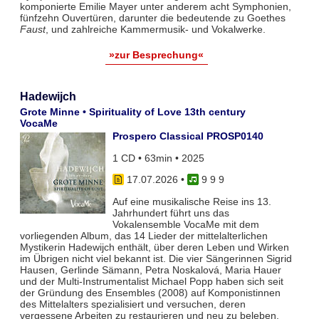
komponierte Emilie Mayer unter anderem acht Symphonien,
fünfzehn Ouvertüren, darunter die bedeutende zu Goethes
Faust
, und zahlreiche Kammermusik- und Vokalwerke.
»zur Besprechung«
Hadewijch
Grote Minne • Spirituality of Love 13th century
VocaMe
Prospero Classical PROSP0140
1 CD • 63min • 2025
17.07.2026
•
9 9 9
Auf eine musikalische Reise ins 13.
Jahrhundert führt uns das
Vokalensemble VocaMe mit dem
vorliegenden Album, das 14 Lieder der mittelalterlichen
Mystikerin Hadewijch enthält, über deren Leben und Wirken
im Übrigen nicht viel bekannt ist. Die vier Sängerinnen Sigrid
Hausen, Gerlinde Sämann, Petra Noskalová, Maria Hauer
und der Multi-Instrumentalist Michael Popp haben sich seit
der Gründung des Ensembles (2008) auf Komponistinnen
des Mittelalters spezialisiert und versuchen, deren
vergessene Arbeiten zu restaurieren und neu zu beleben.