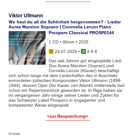
Viktor Ullmann
Wo hast du all die Schönheit hergenommen? - Lieder
Aurea Marston Soprano | Conrnelia Lenzin Piano
Prospero Classical PROSP0144
1 CD • 40min • 2025
24.07.2026
•
8 8 8
Das seit Jahren gut eingespielte Lied-
Duo Aurea Marston (Sopran) und
Cornelia Lenzin (Klavier) beschäftigt
sich schon lange mit dem Liedschaffen des in Auschwitz
ermordeten jüdischen Komponisten Viktor Ullmann (1898-
1944), dessen Oper
Der Kaiser von Atlantis
mittlerweile fast
schon ein Repertoirestück geworden ist. In Riga haben sie
im vergangenen Jahr einige seiner Lieder und Zyklen für
das Schweizer Label Prospero in engagierter und
kompetenter Weise eingespielt.
»zur Besprechung«
Anzeige