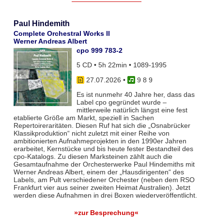
Paul Hindemith
Complete Orchestral Works II
Werner Andreas Albert
cpo 999 783-2
5 CD • 5h 22min • 1089-1995
27.07.2026
•
9 8 9
Es ist nunmehr 40 Jahre her, dass das
Label cpo gegründet wurde –
mittlerweile natürlich längst eine fest
etablierte Größe am Markt, speziell in Sachen
Repertoireraritäten. Diesen Ruf hat sich die „Osnabrücker
Klassikproduktion“ nicht zuletzt mit einer Reihe von
ambitionierten Aufnahmeprojekten in den 1990er Jahren
erarbeitet, Kernstücke und bis heute fester Bestandteil des
cpo-Katalogs. Zu diesen Marksteinen zählt auch die
Gesamtaufnahme der Orchesterwerke Paul Hindemiths mit
Werner Andreas Albert, einem der „Hausdirigenten“ des
Labels, am Pult verschiedener Orchester (neben dem RSO
Frankfurt vier aus seiner zweiten Heimat Australien). Jetzt
werden diese Aufnahmen in drei Boxen wiederveröffentlicht.
»zur Besprechung«