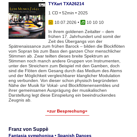
TYXart TXA26214
1 CD • 52min • 2025
10.07.2026
•
10 10 10
In ihrem goldenen Zeitalter – dem
frühen 17. Jahrhundert und somit der
Zeit des Übergangs von der
Spätrenaissance zum frühen Barock – bilden die Blockflöten
vom Sopran bis zum Bass den ganzen Chor menschlicher
Stimmen ab. Zwar teil­ten dieses breite Spektrum an
Stimmen noch manch andere Gruppen von Instrumenten,
unter den Streichern zum Bei­spiel mit den Gamben, doch
sind die Flöten dem Gesang durch das Medium des Atems
und der Möglichkeit vergleich­barer klanglicher Modulation
eng verbunden. Von dieser schon physisch begründeten
Nähe der Musik für Vokal- und Blockflö­tenensembles und
ihrer gemeinsamen Ausprägung der musikalischen
Darstellung legt diese Einspielung ein beeindruckendes
Zeugnis ab.
»zur Besprechung«
Franz von Suppè
Fantasia symphonica • Spanish Dances