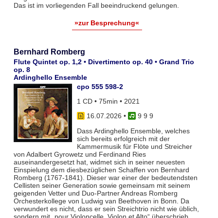
Das ist im vorliegenden Fall beeindruckend gelungen.
»zur Besprechung«
Bernhard Romberg
Flute Quintet op. 1,2 • Divertimento op. 40 • Grand Trio
op. 8
Ardinghello Ensemble
cpo 555 598-2
1 CD • 75min • 2021
16.07.2026
•
9 9 9
Dass Ardinghello Ensemble, welches
sich bereits erfolgreich mit der
Kammermusik für Flöte und Streicher
von Adalbert Gyrowetz und Ferdinand Ries
auseinandergesetzt hat, widmet sich in seiner neuesten
Einspielung dem diesbezüglichen Schaffen von Bernhard
Romberg (1767-1841). Dieser war einer der bedeutendsten
Cellisten seiner Generation sowie gemeinsam mit seinem
geigenden Vetter und Duo-Partner Andreas Romberg
Orchesterkollege von Ludwig van Beethoven in Bonn. Da
verwundert es nicht, dass er sein Streichtrio nicht wie üblich,
sondern mit „pour Violoncelle, Violon et Alto“ überschrieb.