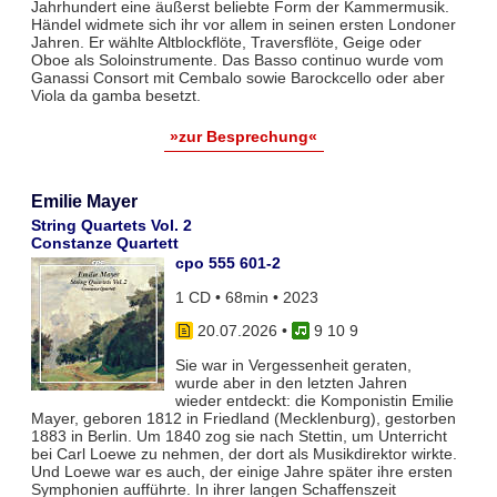
Jahrhundert eine äußerst beliebte Form der Kammermusik.
Händel widmete sich ihr vor allem in seinen ersten Londoner
Jahren. Er wählte Altblockflöte, Traversflöte, Geige oder
Oboe als Soloinstrumente. Das Basso continuo wurde vom
Ganassi Consort mit Cembalo sowie Barockcello oder aber
Viola da gamba besetzt.
»zur Besprechung«
Emilie Mayer
String Quartets Vol. 2
Constanze Quartett
cpo 555 601-2
1 CD • 68min • 2023
20.07.2026
•
9 10 9
Sie war in Vergessenheit geraten,
wurde aber in den letzten Jahren
wieder entdeckt: die Komponistin Emilie
Mayer, geboren 1812 in Friedland (Mecklenburg), gestorben
1883 in Berlin. Um 1840 zog sie nach Stettin, um Unterricht
bei Carl Loewe zu nehmen, der dort als Musikdirektor wirkte.
Und Loewe war es auch, der einige Jahre später ihre ersten
Symphonien aufführte. In ihrer langen Schaffenszeit