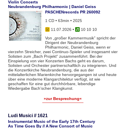
Violin Concerts
Neubrandenburg Philharmonic | Daniel Geiss
PASCHENrecords PR 260092
1 CD • 63min • 2025
11.07.2026
•
10 10 10
Von „großer Kammermusik” spricht der
Dirigent der Neubrandenburg
Philharmonic, Daniel Geiss, wenn er
vierzehn Streicher, zwei Continuo-Spieler und insgesamt vier
Solisten zum „Bach Projekt“ zusammenführt. Bei der
Einspielung von vier Konzerten Bachs geht es darum,
Solisten und Orchester partnerschaftlich zu integrieren. Und
die Konzertkirche Neubrandenburg, die aus der
mittelalterlichen Marienkirche hervorgegangen ist und heute
über eine moderne Klangarchitektur verfügt, ist wie
geschaffen für eine gut durchhörbare, lebendige
Wiedergabe Bach’scher Klangkunst.
»zur Besprechung«
Ludi Musici // 1621
Instrumental Music of the Early 17th Century
As Time Goes By // A New Consort of Music