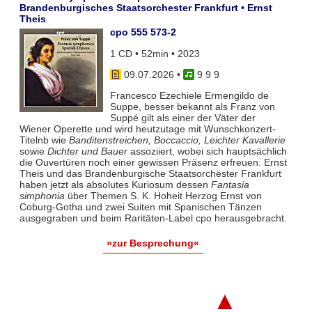
Brandenburgisches Staatsorchester Frankfurt • Ernst
Theis
cpo 555 573-2
1 CD • 52min • 2023
09.07.2026
•
9 9 9
Francesco Ezechiele Ermengildo de
Suppe, besser bekannt als Franz von
Suppé gilt als einer der Väter der
Wiener Operette und wird heutzutage mit Wunschkonzert-
Titelnb wie
Banditenstreichen, Boccaccio, Leichter Kavallerie
sowie
Dichter und Bauer
assoziiert, wobei sich hauptsächlich
die Ouvertüren noch einer gewissen Präsenz erfreuen. Ernst
Theis und das Brandenburgische Staatsorchester Frankfurt
haben jetzt als absolutes Kuriosum dessen
Fantasia
simphonia
über Themen S. K. Hoheit Herzog Ernst von
Coburg-Gotha und zwei Suiten mit Spanischen Tänzen
ausgegraben und beim Raritäten-Label cpo herausgebracht.
»zur Besprechung«
▲