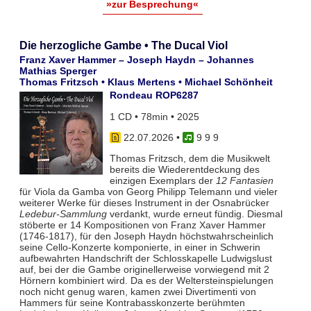
»zur Besprechung«
Die herzogliche Gambe • The Ducal Viol
Franz Xaver Hammer – Joseph Haydn – Johannes
Mathias Sperger
Thomas Fritzsch • Klaus Mertens • Michael Schönheit
Rondeau ROP6287
1 CD • 78min • 2025
22.07.2026
•
9 9 9
Thomas Fritzsch, dem die Musikwelt
bereits die Wiederentdeckung des
einzigen Exemplars der
12 Fantasien
für Viola da Gamba von Georg Philipp Telemann und vieler
weiterer Werke für dieses Instrument in der Osnabrücker
Ledebur-Sammlung
verdankt, wurde erneut fündig. Diesmal
stöberte er 14 Kompositionen von Franz Xaver Hammer
(1746-1817), für den Joseph Haydn höchstwahrscheinlich
seine Cello-Konzerte komponierte, in einer in Schwerin
aufbewahrten Handschrift der Schlosskapelle Ludwigslust
auf, bei der die Gambe originellerweise vorwiegend mit 2
Hörnern kombiniert wird. Da es der Weltersteinspielungen
noch nicht genug waren, kamen zwei Divertimenti von
Hammers für seine Kontrabasskonzerte berühmten