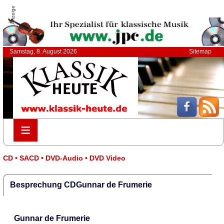
Anzeige
Samstag, 8. August 2026
Sitemap
≡
≡
CD • SACD • DVD-Audio • DVD Video
Besprechung CDGunnar de Frumerie
Gunnar de Frumerie