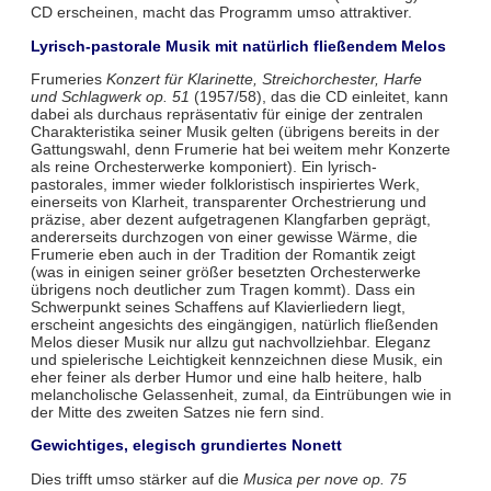
CD erscheinen, macht das Programm umso attraktiver.
Lyrisch-pastorale Musik mit natürlich fließendem Melos
Frumeries
Konzert für Klarinette, Streichorchester, Harfe
und Schlagwerk op. 51
(1957/58), das die CD einleitet, kann
dabei als durchaus repräsentativ für einige der zentralen
Charakteristika seiner Musik gelten (übrigens bereits in der
Gattungswahl, denn Frumerie hat bei weitem mehr Konzerte
als reine Orchesterwerke komponiert). Ein lyrisch-
pastorales, immer wieder folkloristisch inspiriertes Werk,
einerseits von Klarheit, transparenter Orchestrierung und
präzise, aber dezent aufgetragenen Klangfarben geprägt,
andererseits durchzogen von einer gewisse Wärme, die
Frumerie eben auch in der Tradition der Romantik zeigt
(was in einigen seiner größer besetzten Orchesterwerke
übrigens noch deutlicher zum Tragen kommt). Dass ein
Schwerpunkt seines Schaffens auf Klavierliedern liegt,
erscheint angesichts des eingängigen, natürlich fließenden
Melos dieser Musik nur allzu gut nachvollziehbar. Eleganz
und spielerische Leichtigkeit kennzeichnen diese Musik, ein
eher feiner als derber Humor und eine halb heitere, halb
melancholische Gelassenheit, zumal, da Eintrübungen wie in
der Mitte des zweiten Satzes nie fern sind.
Gewichtiges, elegisch grundiertes Nonett
Dies trifft umso stärker auf die
Musica per nove op. 75