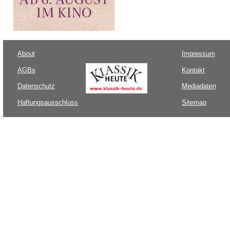
About
Impressum
AGBs
Kontakt
Datenschutz
Mediadaten
Haftungsausschluss
Sitemap