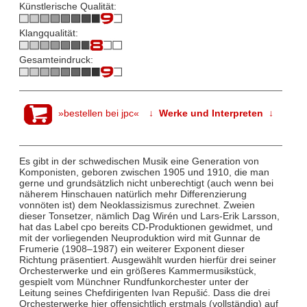
Künstlerische Qualität:
Klangqualität:
Gesamteindruck:
»bestellen bei jpc«
↓ Werke und Interpreten ↓
Es gibt in der schwedischen Musik eine Generation von
Komponisten, geboren zwischen 1905 und 1910, die man
gerne und grundsätzlich nicht unberechtigt (auch wenn bei
näherem Hinschauen natürlich mehr Differenzierung
vonnöten ist) dem Neoklassizismus zurechnet. Zweien
dieser Tonsetzer, nämlich Dag Wirén und Lars-Erik Larsson,
hat das Label cpo bereits CD-Produktionen gewidmet, und
mit der vorliegenden Neuproduktion wird mit Gunnar de
Frumerie (1908–1987) ein weiterer Exponent dieser
Richtung präsentiert. Ausgewählt wurden hierfür drei seiner
Orchesterwerke und ein größeres Kammermusikstück,
gespielt vom Münchner Rundfunkorchester unter der
Leitung seines Chefdirigenten Ivan Repušić. Dass die drei
Orchesterwerke hier offensichtlich erstmals (vollständig) auf