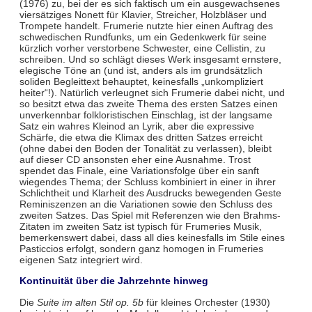
(1976) zu, bei der es sich faktisch um ein ausgewachsenes
viersätziges Nonett für Klavier, Streicher, Holzbläser und
Trompete handelt. Frumerie nutzte hier einen Auftrag des
schwedischen Rundfunks, um ein Gedenkwerk für seine
kürzlich vorher verstorbene Schwester, eine Cellistin, zu
schreiben. Und so schlägt dieses Werk insgesamt ernstere,
elegische Töne an (und ist, anders als im grundsätzlich
soliden Begleittext behauptet, keinesfalls „unkompliziert
heiter“!). Natürlich verleugnet sich Frumerie dabei nicht, und
so besitzt etwa das zweite Thema des ersten Satzes einen
unverkennbar folkloristischen Einschlag, ist der langsame
Satz ein wahres Kleinod an Lyrik, aber die expressive
Schärfe, die etwa die Klimax des dritten Satzes erreicht
(ohne dabei den Boden der Tonalität zu verlassen), bleibt
auf dieser CD ansonsten eher eine Ausnahme. Trost
spendet das Finale, eine Variationsfolge über ein sanft
wiegendes Thema; der Schluss kombiniert in einer in ihrer
Schlichtheit und Klarheit des Ausdrucks bewegenden Geste
Reminiszenzen an die Variationen sowie den Schluss des
zweiten Satzes. Das Spiel mit Referenzen wie den Brahms-
Zitaten im zweiten Satz ist typisch für Frumeries Musik,
bemerkenswert dabei, dass all dies keinesfalls im Stile eines
Pasticcios erfolgt, sondern ganz homogen in Frumeries
eigenen Satz integriert wird.
Kontinuität über die Jahrzehnte hinweg
Die
Suite im alten Stil op. 5b
für kleines Orchester (1930)