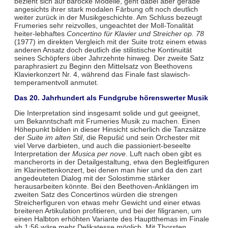
bezieht sich auf barocke Modelle, geht dabei aber gerade
angesichts ihrer stark modalen Färbung oft noch deutlich
weiter zurück in der Musikgeschichte. Am Schluss bezeugt
Frumeries sehr reizvolles, ungeachtet der Moll-Tonalität
heiter-lebhaftes
Concertino für Klavier und Streicher op. 78
(1977) im direkten Vergleich mit der Suite trotz einem etwas
anderen Ansatz doch deutlich die stilistische Kontinuität
seines Schöpfers über Jahrzehnte hinweg. Der zweite Satz
paraphrasiert zu Beginn den Mittelsatz von Beethovens
Klavierkonzert Nr. 4, während das Finale fast slawisch-
temperamentvoll anmutet.
Das 20. Jahrhundert als Fundgrube hörenswerter Musik
Die Interpretation sind insgesamt solide und gut geeignet,
um Bekanntschaft mit Frumeries Musik zu machen. Einen
Höhepunkt bilden in dieser Hinsicht sicherlich die Tanzsätze
der
Suite im alten Stil
, die Repušić und sein Orchester mit
viel Verve darbieten, und auch die passioniert-beseelte
Interpretation der
Musica per nove
. Luft nach oben gibt es
mancherorts in der Detailgestaltung, etwa den Begleitfiguren
im Klarinettenkonzert, bei denen man hier und da den zart
angedeuteten Dialog mit der Solostimme stärker
herausarbeiten könnte. Bei den Beethoven-Anklängen im
zweiten Satz des Concertinos würden die strengen
Streicherfiguren von etwas mehr Gewicht und einer etwas
breiteren Artikulation profitieren, und bei der filigranen, um
einen Halbton erhöhten Variante des Hauptthemas im Finale
ab 1:56 wäre mehr Delikatesse möglich. Mit Thorsten