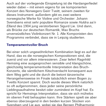
Auch auf der vorliegende Einspielung ist die Hardangerfiedel
wieder dabei – mit einem eigens für sie komponierten
Konzert des Norwegers Geirr Tveitt, seinem zweiten für
dieses Instrument. außerdem gibt es zwei weitere
norwegische Werke für Violine und Orchester: Johann
Svendsens einst sehr populäre Romanze sowie
Huldra aa'n
Elland
des 1904 jung verstorbenen Sigurd Lie. Und dann,
als Brücke zur deutschen Romantik, Max Bruchs
unverwüstliches Violinkonzert Nr. 1. Alle Komponisten des
Programms verbindet, dass sie in Leipzig studierten.
Temperamentvoller Bruch
Bei einer solch ungewöhnlichen Kombination liegt es auf der
Hand, das es die norwegischen Kompositionen sind, die
zuerst und vor allem interessieren. Zwar liefert Ragnhild
Hemsing eine ausgesprochen sensible und klangschöne,
gleichzeitig temperamentvolle Interpretation des Bruch-
Konzerts, die sämtlichem Kitschverdacht konsequent aus
dem Weg geht und die durch die betont tänzerische
Herangehensweise im Finale tatsächlich einen Bogen zu
Tveitts Konzert spannt. Doch wurde dieses Werk natürlich
so oft aufgenommen, dass jeder seine persönliche
Lieblingsaufnahme besitzt oder zumindest im Kopf hat. Es
spricht für Hemsings Interpretation, dass sie sich mühelos
im oberen Feld behaupten kann. Ihre Stärken spielt sie aber
ebenso überzeugend in den beiden kurzen Stücken von
Svendsen und Lie aus, wobei sie das Bergen Philharmonic