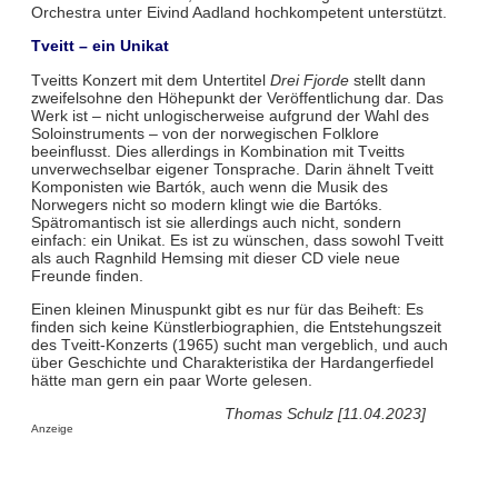
Orchestra unter Eivind Aadland hochkompetent unterstützt.
Tveitt – ein Unikat
Tveitts Konzert mit dem Untertitel
Drei Fjorde
stellt dann
zweifelsohne den Höhepunkt der Veröffentlichung dar. Das
Werk ist – nicht unlogischerweise aufgrund der Wahl des
Soloinstruments – von der norwegischen Folklore
beeinflusst. Dies allerdings in Kombination mit Tveitts
unverwechselbar eigener Tonsprache. Darin ähnelt Tveitt
Komponisten wie Bartók, auch wenn die Musik des
Norwegers nicht so modern klingt wie die Bartóks.
Spätromantisch ist sie allerdings auch nicht, sondern
einfach: ein Unikat. Es ist zu wünschen, dass sowohl Tveitt
als auch Ragnhild Hemsing mit dieser CD viele neue
Freunde finden.
Einen kleinen Minuspunkt gibt es nur für das Beiheft: Es
finden sich keine Künstlerbiographien, die Entstehungszeit
des Tveitt-Konzerts (1965) sucht man vergeblich, und auch
über Geschichte und Charakteristika der Hardangerfiedel
hätte man gern ein paar Worte gelesen.
Thomas Schulz [11.04.2023]
Anzeige