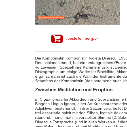
»bestellen bei jpc«
Die Komponistin Komponistin Violeta Dinescu, 1953
Deutschland lebend, hat ein umfangreiches Œuvre
vorzuweisen. Speziell ihre Kammermusik ist ziemli
Diskographie um einige Werke für Blockflöte, Ak
ergänzt, dann ist auch die Wahl der Instrumente du
Schaffens der Komponistin (das nota bene auch kl
Zwischen Meditation und Eruption
In lingua ignota
für Akkordeon und Sopranstimme (bz
Bingens Lingua ignota, einer Art Kunstsprache ode
Adjektiven bestehend). In drei Sätzen verarbeitet
frei-assoziativ, spielt mit den Silben, legt sie de
raunend, manchmal mit verstellter Stimme (2. Satz 
Dinescus Tonsprache (und in allen Werken auf die
zwei Polen, die man grob mit Meditation und Erupt