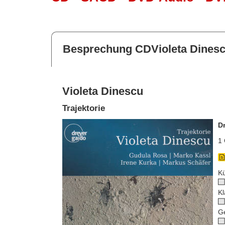
Besprechung CDVioleta Dines
Violeta Dinescu
Trajektorie
D
1 
Kü
Kl
G