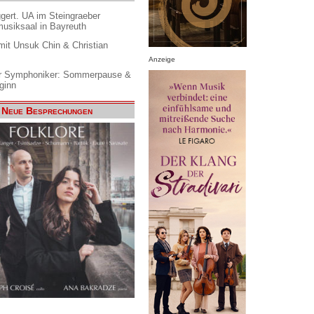
gert. UA im Steingraeber
siksaal in Bayreuth
it Unsuk Chin & Christian
Anzeige
 Symphoniker: Sommerpause &
ginn
Neue Besprechungen