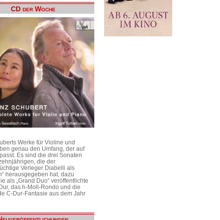
CD der Woche
uberts Werke für Violine und
aben genau den Umfang, der auf
passt. Es sind die drei Sonaten
ehnjährigen, die der
üchtige Verleger Diabelli als
n“ herausgegeben hat, dazu
e als „Grand Duo“ veröffentlichte
Dur, das h-Moll-Rondo und die
e C-Dur-Fantasie aus dem Jahr
Neuveröffentlichungen