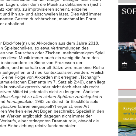
tiefen Lagen, über dem die Musik zu deklamieren (nicht
z kommt), zu improvisieren scheint, einzelne
t und ihn an- und abschwellen lässt. Dies wird immer
issonanten Gesten durchbrochen, manchmal im Form
er anhaltend.
für Blockflöte(n) und Akkordeon aus dem Jahre 2018,
ten Spieltechniken, so etwa Verfremdungen des
ügen von Rauschen oder Zischen, mehrstimmigem Spiel
dass diese Musik immer auch ein wenig die Aura des
st insbesondere im Sinne von Prozessen der
ten, und innerhalb der elf Sätze wird man eine Reihe
ufgegriffen und neu kontextualisiert werden. Freilich:
 5 eine Folge von Akkorden mit erregten „Tschang!“-
autmalerischen Elemente im 7. Satz ab 2:40), dann liegt
ls kunstvoll-expressiv oder nicht doch eher als recht
siven Mittel ist jedenfalls nicht zu leugnen. Ähnliche
e
Mein Auge ist zu allen sieben Sphären zurückgekehrt.
..
rend
Immaginabile
, 1993 zunächst für Blockflöte solo
ybackverfahren eingespielt?) ergänzt, eine Art
eren Werken eine Art Bogen beschreibt. Speziell in den
en Werken ergibt sich dagegen nicht immer der
Verlaufs, einer stringenten Dramaturgie, obwohl die
 unter Einbeziehung relativ fundamentaler