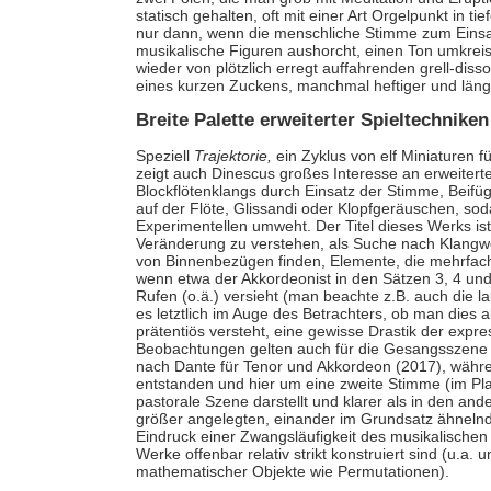
statisch gehalten, oft mit einer Art Orgelpunkt in 
nur dann, wenn die menschliche Stimme zum Einsat
musikalische Figuren aushorcht, einen Ton umkreis
wieder von plötzlich erregt auffahrenden grell-d
eines kurzen Zuckens, manchmal heftiger und läng
Breite Palette erweiterter Spieltechniken
Speziell
Trajektorie,
ein Zyklus von elf Miniaturen 
zeigt auch Dinescus großes Interesse an erweiter
Blockflötenklangs durch Einsatz der Stimme, Beif
auf der Flöte, Glissandi oder Klopfgeräuschen, so
Experimentellen umweht. Der Titel dieses Werks i
Veränderung zu verstehen, als Suche nach Klangwel
von Binnenbezügen finden, Elemente, die mehrfach a
wenn etwa der Akkordeonist in den Sätzen 3, 4 und
Rufen (o.ä.) versieht (man beachte z.B. auch die l
es letztlich im Auge des Betrachters, ob man dies a
prätentiös versteht, eine gewisse Drastik der expres
Beobachtungen gelten auch für die Gesangsszen
nach Dante für Tenor und Akkordeon (2017), wäh
entstanden und hier um eine zweite Stimme (im Pla
pastorale Szene darstellt und klarer als in den and
größer angelegten, einander im Grundsatz ähnelnd
Eindruck einer Zwangsläufigkeit des musikalischen 
Werke offenbar relativ strikt konstruiert sind (u.a.
mathematischer Objekte wie Permutationen).