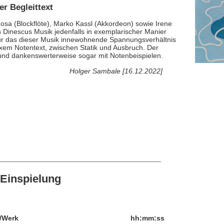
er Begleittext
osa (Blockflöte), Marko Kassl (Akkordeon) sowie Irene
 Dinescus Musik jedenfalls in exemplarischer Manier
 für das dieser Musik innewohnende Spannungsverhältnis
xem Notentext, zwischen Statik und Ausbruch. Der
h und dankenswerterweise sogar mit Notenbeispielen.
Holger Sambale [16.12.2022]
Einspielung
/Werk
hh:mm:ss