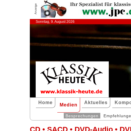
Anzeige
Sonntag, 9. August 2026
Home
Aktuelles
Kompo
Medien
Besprechungen
Empfehlung
CD • SACD • DVD-Audio • DV