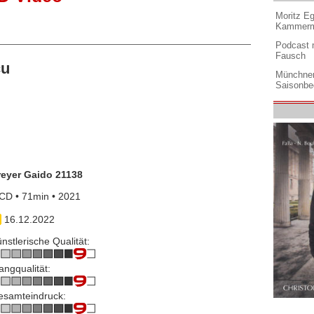
Moritz Eg
Kammermu
Podcast m
Fausch
cu
Münchner
Saisonbe
reyer Gaido 21138
CD • 71min • 2021
16.12.2022
nstlerische Qualität:
angqualität:
esamteindruck: