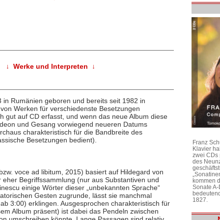
↓ Werke und Interpreten ↓
 in Rumänien geboren und bereits seit 1982 in
 von Werken für verschiedenste Besetzungen
ch gut auf CD erfasst, und wenn das neue Album diese
kordeon und Gesang vorwiegend neueren Datums
rchaus charakteristisch für die Bandbreite des
assische Besetzungen bedient).
Franz Sch
Klavier h
zwei CDs 
des Neunz
geschäftst
w. voce ad libitum, 2015) basiert auf Hildegard von
„Sonatine
r eher Begriffssammlung (nur aus Substantiven und
kommen di
Sonate A-
 Dinescu einige Wörter dieser „unbekannten Sprache“
bedeutend
klamatorischen Gesten zugrunde, lässt sie manchmal
1827.
ab 3:00) erklingen. Ausgesprochen charakteristisch für
sem Album präsent) ist dabei das Pendeln zwischen
ion umschreiben könnte. Lange Passagen sind relativ