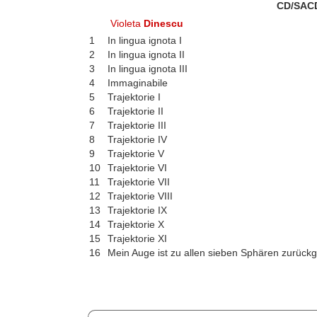
CD/SAC
Violeta
Dinescu
1
In lingua ignota I
2
In lingua ignota II
3
In lingua ignota III
4
Immaginabile
5
Trajektorie I
6
Trajektorie II
7
Trajektorie III
8
Trajektorie IV
9
Trajektorie V
10
Trajektorie VI
11
Trajektorie VII
12
Trajektorie VIII
13
Trajektorie IX
14
Trajektorie X
15
Trajektorie XI
16
Mein Auge ist zu allen sieben Sphären zurückg