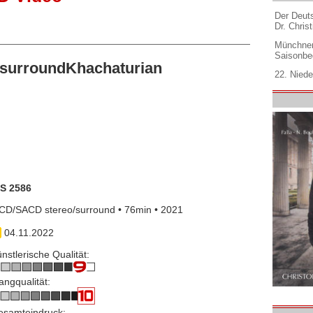
Der Deuts
Dr. Christ
Münchner
Saisonbe
surroundKhachaturian
22. Niede
IS 2586
CD/SACD stereo/surround • 76min • 2021
04.11.2022
nstlerische Qualität:
angqualität:
esamteindruck: