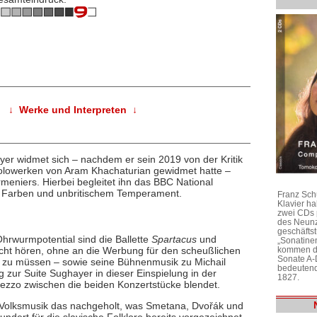
↓ Werke und Interpreten ↓
yer widmet sich – nachdem er sein 2019 von der Kritik
lowerken von Aram Khachaturian gewidmet hatte –
rmeniers. Hierbei begleitet ihn das BBC National
en Farben und unbritischem Temperament.
Franz Sch
Klavier h
zwei CDs 
des Neunz
geschäftst
hrwurmpotential sind die Ballette
Spartacus
und
„Sonatine
kommen di
cht hören, ohne an die Werbung für den scheußlichen
Sonate A-
 zu müssen – sowie seine Bühnenmusik zu Michail
bedeutend
ur Suite Sughayer in dieser Einspielung in der
1827.
ezzo zwischen die beiden Konzertstücke blendet.
e Volksmusik das nachgeholt, was Smetana, Dvořák und