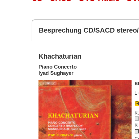
Besprechung CD/SACD stereo/
Khachaturian
Piano Concerto
Iyad Sughayer
B
1 
Kü
Kl
G