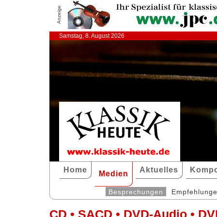
Anzeige
Samstag, 8. August 2026
Home
Aktuelles
Kompo
Medien
Besprechungen
Empfehlung
CD • SACD • DVD-Audio • DV