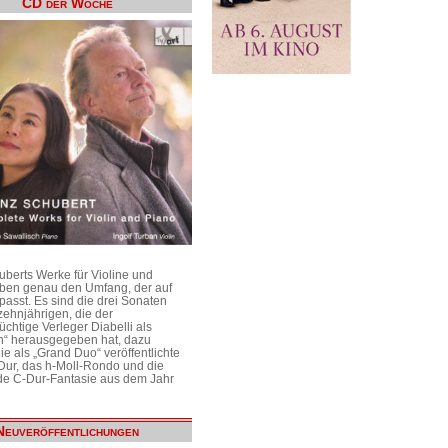
CD der Woche
uberts Werke für Violine und
aben genau den Umfang, der auf
passt. Es sind die drei Sonaten
ehnjährigen, die der
üchtige Verleger Diabelli als
n“ herausgegeben hat, dazu
e als „Grand Duo“ veröffentlichte
Dur, das h-Moll-Rondo und die
e C-Dur-Fantasie aus dem Jahr
Neuveröffentlichungen