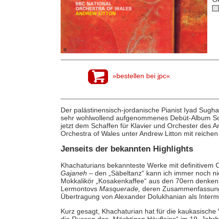
»bestellen bei jpc«
Der palästinensisch-jordanische Pianist Iyad Sugha
sehr wohlwollend aufgenommenes Debüt-Album So
jetzt dem Schaffen für Klavier und Orchester des A
Orchestra of Wales unter Andrew Litton mit reich
Jenseits der bekannten Highlights
Khachaturians bekannteste Werke mit definitivem O
Gajaneh
– den „Säbeltanz“ kann ich immer noch ni
Mokkalikör „Kosakenkaffee“ aus den 70ern denken
Lermontovs
Masquerade,
deren Zusammenfassung z
Übertragung von Alexander Dolukhanian als Interm
Kurz gesagt, Khachaturian hat für die kaukasisch