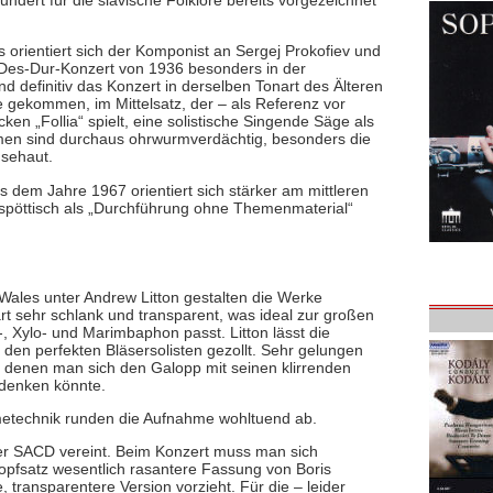
ndert für die slavische Folklore bereits vorgezeichnet
ls orientiert sich der Komponist an Sergej Prokofiev und
m Des-Dur-Konzert von 1936 besonders in der
nd definitiv das Konzert in derselben Tonart des Älteren
e gekommen, im Mittelsatz, der – als Referenz vor
ken „Follia“ spielt, eine solistische Singende Säge als
men sind durchaus ohrwurmverdächtig, besonders die
nsehaut.
 dem Jahre 1967 orientiert sich stärker am mittleren
an spöttisch als „Durchführung ohne Themenmaterial“
Wales unter Andrew Litton gestalten die Werke
rt sehr schlank und transparent, was ideal zur großen
, Xylo- und Marimbaphon passt. Litton lässt die
den perfekten Bläsersolisten gezollt. Sehr gelungen
 denen man sich den Galopp mit seinen klirrenden
 denken könnte.
hmetechnik runden die Aufnahme wohltuend ab.
iner SACD vereint. Beim Konzert muss man sich
Kopfsatz wesentlich rasantere Fassung von Boris
 transparentere Version vorzieht. Für die – leider