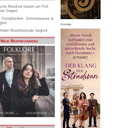
che Musikrat trauert um Prof.
ine Siegert
 Symphoniker: Sommerpause &
ginn
Anzeige
rrhein Musikfestivals beginnt
Neue Besprechungen