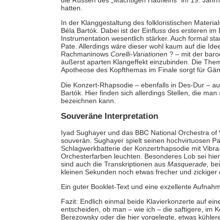
die Russen des „Mächtigen Häufleins“ im 19. Jahrhu
hatten.
In der Klanggestaltung des folkloristischen Materia
Béla Bartók. Dabei ist der Einfluss des ersteren i
Instrumentation wesentlich stärker. Auch formal sta
Pate. Allerdings wäre dieser wohl kaum auf die Ide
Rachmaninows
Corelli-Variationen
? – mit der baroc
äußerst aparten Klangeffekt einzubinden. Die The
Apotheose des Kopfthemas im Finale sorgt für Gä
Die Konzert-Rhapsodie – ebenfalls in Des-Dur – aus
Bartók. Hier finden sich allerdings Stellen, die m
bezeichnen kann.
Souveräne Interpretation
Iyad Sughayer und das BBC National Orchestra of 
souverän. Sughayer spielt seinen hochvirtuosen Pa
Schlagwerkbatterie der Konzertrhapsodie mit Vibra-
Orchesterfarben leuchten. Besonderes Lob sei hier 
sind auch die Transkriptionen aus
Masquerade,
bei
kleinen Sekunden noch etwas frecher und zickiger
Ein guter Booklet-Text und eine exzellente Aufna
Fazit: Endlich einmal beide Klavierkonzerte auf e
entscheiden, ob man – wie ich – die saftigere, im 
Berezowsky oder die hier vorgelegte, etwas kühlere,