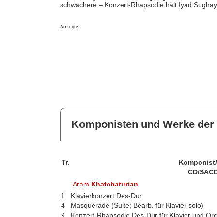
schwächere – Konzert-Rhapsodie hält Iyad Sughayer 
Anzeige
Komponisten und Werke der 
Tr.
Komponist
CD/SACD
Aram
Khatchaturian
1
Klavierkonzert Des-Dur
4
Masquerade (Suite; Bearb. für Klavier solo)
9
Konzert-Rhapsodie Des-Dur für Klavier und Orc