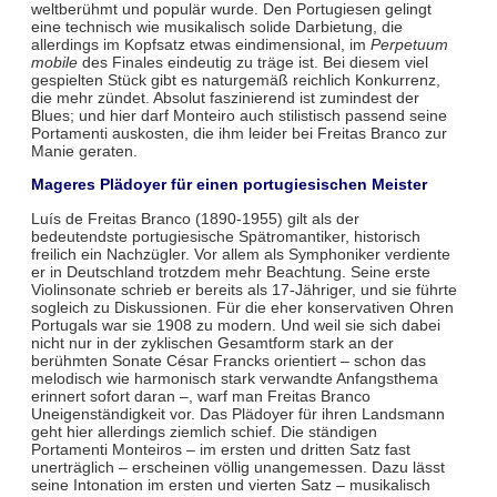
weltberühmt und populär wurde. Den Portugiesen gelingt
eine technisch wie musikalisch solide Darbietung, die
allerdings im Kopfsatz etwas eindimensional, im
Perpetuum
mobile
des Finales eindeutig zu träge ist. Bei diesem viel
gespielten Stück gibt es naturgemäß reichlich Konkurrenz,
die mehr zündet. Absolut faszinierend ist zumindest der
Blues; und hier darf Monteiro auch stilistisch passend seine
Portamenti auskosten, die ihm leider bei Freitas Branco zur
Manie geraten.
Mageres Plädoyer für einen portugiesischen Meister
Luís de Freitas Branco (1890-1955) gilt als der
bedeutendste portugiesische Spätromantiker, historisch
freilich ein Nachzügler. Vor allem als Symphoniker verdiente
er in Deutschland trotzdem mehr Beachtung. Seine erste
Violinsonate schrieb er bereits als 17-Jähriger, und sie führte
sogleich zu Diskussionen. Für die eher konservativen Ohren
Portugals war sie 1908 zu modern. Und weil sie sich dabei
nicht nur in der zyklischen Gesamtform stark an der
berühmten Sonate César Francks orientiert – schon das
melodisch wie harmonisch stark verwandte Anfangsthema
erinnert sofort daran –, warf man Freitas Branco
Uneigenständigkeit vor. Das Plädoyer für ihren Landsmann
geht hier allerdings ziemlich schief. Die ständigen
Portamenti Monteiros – im ersten und dritten Satz fast
unerträglich – erscheinen völlig unangemessen. Dazu lässt
seine Intonation im ersten und vierten Satz – musikalisch