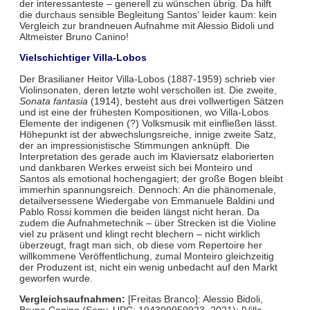
der interessanteste – generell zu wünschen übrig. Da hilft
die durchaus sensible Begleitung Santos‘ leider kaum: kein
Vergleich zur brandneuen Aufnahme mit Alessio Bidoli und
Altmeister Bruno Canino!
Vielschichtiger Villa-Lobos
Der Brasilianer Heitor Villa-Lobos (1887-1959) schrieb vier
Violinsonaten, deren letzte wohl verschollen ist. Die zweite,
Sonata fantasia
(1914), besteht aus drei vollwertigen Sätzen
und ist eine der frühesten Kompositionen, wo Villa-Lobos
Elemente der indigenen (?) Volksmusik mit einfließen lässt.
Höhepunkt ist der abwechslungsreiche, innige zweite Satz,
der an impressionistische Stimmungen anknüpft. Die
Interpretation des gerade auch im Klaviersatz elaborierten
und dankbaren Werkes erweist sich bei Monteiro und
Santos als emotional hochengagiert; der große Bogen bleibt
immerhin spannungsreich. Dennoch: An die phänomenale,
detailversessene Wiedergabe von Emmanuele Baldini und
Pablo Rossi kommen die beiden längst nicht heran. Da
zudem die Aufnahmetechnik – über Strecken ist die Violine
viel zu präsent und klingt recht blechern – nicht wirklich
überzeugt, fragt man sich, ob diese vom Repertoire her
willkommene Veröffentlichung, zumal Monteiro gleichzeitig
der Produzent ist, nicht ein wenig unbedacht auf den Markt
geworfen wurde.
Vergleichsaufnahmen:
[Freitas Branco]: Alessio Bidoli,
Bruno Canino (Sony, UPC: 194399959923, 2021); [Villa-