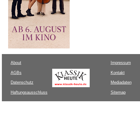
About
Impressum
AGBs
Kontakt
Datenschutz
Mediadaten
Haftungsausschluss
Sitemap