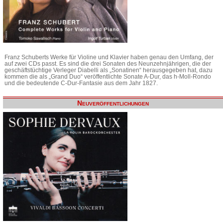
Franz Schuberts Werke für Violine und Klavier haben genau den Umfang, der
auf zwei CDs passt. Es sind die drei Sonaten des Neunzehnjährigen, die der
geschäftstüchtige Verleger Diabelli als „Sonatinen“ herausgegeben hat, dazu
kommen die als „Grand Duo“ veröffentlichte Sonate A-Dur, das h-Moll-Rondo
und die bedeutende C-Dur-Fantasie aus dem Jahr 1827.
Neuveröffentlichungen