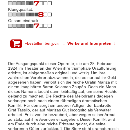
Klangqualität:
Gesamteindruck:
»bestellen bei jpc«
↓ Werke und Interpreten ↓
Der Ausgangspunkt dieser Operette, die am 28. Februar
1924 im Theater an der Wien ihre triumphale Uraufführung
erlebte, ist einigermaßen originell und witzig. Um ihre
zahlreichen Verehrer abzuwimmeln, die es nur auf ihr Geld
abgesehen haben, verlobt sich die reiche Gräfin Mariza mit
einem imaginären Baron Koloman Zsupán. Doch ein Mann
dieses Namens taucht dann leibhaftig auf, um seine Rechte
geltend zu machen. Die Rechte des Melodrams dagegen
verlangen noch nach einem rührseligen dramatischen
Konflikt. Für den sorgt ein anderer Adliger, der bankrotte
Graf Tassilo, der auf Marizas Gut incognito als Verwalter
arbeitet. Er ist von ihr bezaubert, aber wegen seiner Armut
zu stolz, auf ihre Avancen einzugehen. Dieser Konflikt wird
am Ende durch eine reiche Erbtante gelöst, die seine
verlorenen Güter zurückkauft. Die Story steht dramaturgisch