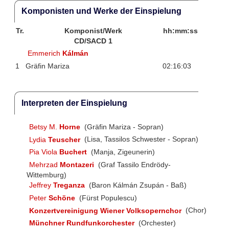
Komponisten und Werke der Einspielung
Tr.
Komponist/Werk
hh:mm:ss
CD/SACD 1
Emmerich
Kálmán
1
Gräfin Mariza
02:16:03
Interpreten der Einspielung
Betsy M.
Horne
(Gräfin Mariza - Sopran)
Lydia
Teuscher
(Lisa, Tassilos Schwester - Sopran)
Pia Viola
Buchert
(Manja, Zigeunerin)
Mehrzad
Montazeri
(Graf Tassilo Endrödy-
Wittemburg)
Jeffrey
Treganza
(Baron Kálmán Zsupán - Baß)
Peter
Schöne
(Fürst Populescu)
Konzertvereinigung Wiener Volksopernchor
(Chor)
Münchner Rundfunkorchester
(Orchester)