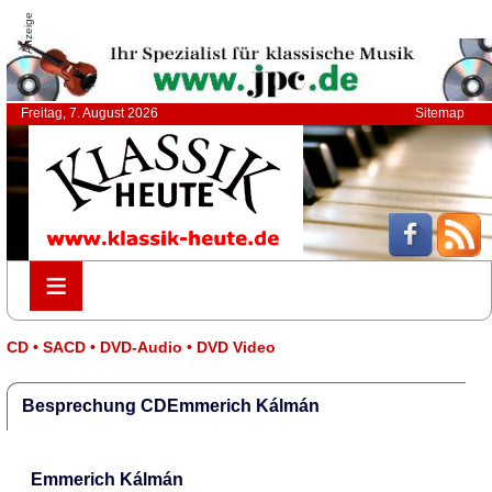
Anzeige
Freitag, 7. August 2026
Sitemap
≡
≡
CD • SACD • DVD-Audio • DVD Video
Besprechung CDEmmerich Kálmán
Emmerich Kálmán