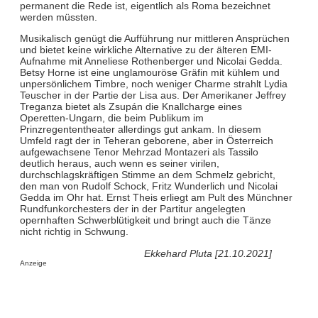
permanent die Rede ist, eigentlich als Roma bezeichnet
werden müssten.
Musikalisch genügt die Aufführung nur mittleren Ansprüchen
und bietet keine wirkliche Alternative zu der älteren EMI-
Aufnahme mit Anneliese Rothenberger und Nicolai Gedda.
Betsy Horne ist eine unglamouröse Gräfin mit kühlem und
unpersönlichem Timbre, noch weniger Charme strahlt Lydia
Teuscher in der Partie der Lisa aus. Der Amerikaner Jeffrey
Treganza bietet als Zsupán die Knallcharge eines
Operetten-Ungarn, die beim Publikum im
Prinzregententheater allerdings gut ankam. In diesem
Umfeld ragt der in Teheran geborene, aber in Österreich
aufgewachsene Tenor Mehrzad Montazeri als Tassilo
deutlich heraus, auch wenn es seiner virilen,
durchschlagskräftigen Stimme an dem Schmelz gebricht,
den man von Rudolf Schock, Fritz Wunderlich und Nicolai
Gedda im Ohr hat. Ernst Theis erliegt am Pult des Münchner
Rundfunkorchesters der in der Partitur angelegten
opernhaften Schwerblütigkeit und bringt auch die Tänze
nicht richtig in Schwung.
Ekkehard Pluta [21.10.2021]
Anzeige