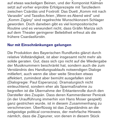
auf etwas wackeligen Beinen, und der Komponist Kálmán
setzt auf vorher erprobte Erfolgsrezepte mit Tanzliedern
zwischen Csárdás und Foxtrott: Das Duett „Komm mit nach
Varasdin“ und Tassilos Arien „Wenn es Abend wird“ und
„Komm Zigány“ sind regelrechte Wunschkonzert-Schlager
geworden. Doch daneben gibt es viel kompositorische
Routine und es verwundert nicht, dass Gräfin Mariza sich
auf dem Theater geringerer Beliebtheit erfreut als die
frühere Csardasfürstin.
Nur mit Einschränkungen gelungen
Die Produktion des Bayerischen Rundfunks glänzt durch
relative Vollständigkeit, ist aber insgesamt nicht mehr als
solide geraten. Gut, dass sich cpo nicht auf die Wiedergabe
der Musiknummern beschränkt hat, sondern auch die zum
Verständnis des Handlungsablaufs notwendigen Dialoge
mitliefert, auch wenn die über weite Strecken etwas
affektiert, zumindest aber bemüht ausgefallen sind
(Dialogregie: Paul Esperanza). Dramaturgisch nicht
einleuchtend, sondern eher als Sparmaßnahme zu
begreifen ist die Übernahme der Erbtantenrolle durch den
Darsteller des Zsupán. Dass deren Kammerdiener Penicek
(in der Uraufführung immerhin von Hans Moser gespielt)
ganz gestrichen wurde, ist in diesem Zusammenhang zu
verschmerzen. Überflüssig ist das Zugeständnis an die
zeitgeistige political correctness, der mehrfache Hinweis
nämlich, dass die Zigeuner, von denen in diesem Stück