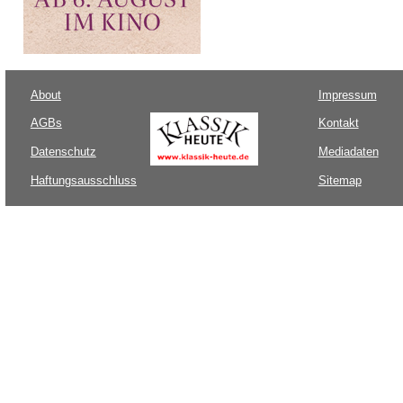
About
Impressum
AGBs
Kontakt
Datenschutz
Mediadaten
Haftungsausschluss
Sitemap