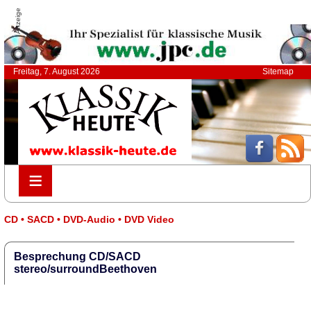
Anzeige
Freitag, 7. August 2026
Sitemap
≡
≡
CD • SACD • DVD-Audio • DVD Video
Besprechung CD/SACD
stereo/surroundBeethoven