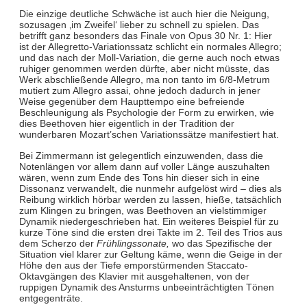
Die einzige deutliche Schwäche ist auch hier die Neigung,
sozusagen ‚im Zweifel‘ lieber zu schnell zu spielen. Das
betrifft ganz besonders das Finale von Opus 30 Nr. 1: Hier
ist der Allegretto-Variationssatz schlicht ein normales Allegro;
und das nach der Moll-Variation, die gerne auch noch etwas
ruhiger genommen werden dürfte, aber nicht müsste, das
Werk abschließende Allegro, ma non tanto im 6/8-Metrum
mutiert zum Allegro assai, ohne jedoch dadurch in jener
Weise gegenüber dem Haupttempo eine befreiende
Beschleunigung als Psychologie der Form zu erwirken, wie
dies Beethoven hier eigentlich in der Tradition der
wunderbaren Mozart’schen Variationssätze manifestiert hat.
Bei Zimmermann ist gelegentlich einzuwenden, dass die
Notenlängen vor allem dann auf voller Länge auszuhalten
wären, wenn zum Ende des Tons hin dieser sich in eine
Dissonanz verwandelt, die nunmehr aufgelöst wird – dies als
Reibung wirklich hörbar werden zu lassen, hieße, tatsächlich
zum Klingen zu bringen, was Beethoven an vielstimmiger
Dynamik niedergeschrieben hat. Ein weiteres Beispiel für zu
kurze Töne sind die ersten drei Takte im 2. Teil des Trios aus
dem Scherzo der
Frühlingssonate,
wo das Spezifische der
Situation viel klarer zur Geltung käme, wenn die Geige in der
Höhe den aus der Tiefe emporstürmenden Staccato-
Oktavgängen des Klavier mit ausgehaltenen, von der
ruppigen Dynamik des Ansturms unbeeinträchtigten Tönen
entgegenträte.