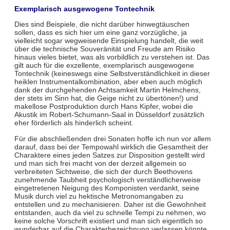
Exemplarisch ausgewogene Tontechnik
Dies sind Beispiele, die nicht darüber hinwegtäuschen
sollen, dass es sich hier um eine ganz vorzügliche, ja
vielleicht sogar wegweisende Einspielung handelt, die weit
über die technische Souveränität und Freude am Risiko
hinaus vieles bietet, was als vorbildlich zu verstehen ist. Das
gilt auch für die exzellente, exemplarisch ausgewogene
Tontechnik (keineswegs eine Selbstverständlichkeit in dieser
heiklen Instrumentalkombination, aber eben auch möglich
dank der durchgehenden Achtsamkeit Martin Helmchens,
der stets im Sinn hat, die Geige nicht zu übertönen!) und
makellose Postproduktion durch Hans Kipfer, wobei die
Akustik im Robert-Schumann-Saal in Düsseldorf zusätzlich
eher förderlich als hinderlich scheint.
Für die abschließenden drei Sonaten hoffe ich nun vor allem
darauf, dass bei der Tempowahl wirklich die Gesamtheit der
Charaktere eines jeden Satzes zur Disposition gestellt wird
und man sich frei macht von der derzeit allgemein so
verbreiteten Sichtweise, die sich der durch Beethovens
zunehmende Taubheit psychologisch verständlicherweise
eingetretenen Neigung des Komponisten verdankt, seine
Musik durch viel zu hektische Metronomangaben zu
entstellen und zu mechanisieren. Daher ist die Gewohnheit
entstanden, auch da viel zu schnelle Tempi zu nehmen, wo
keine solche Vorschrift existiert und man sich eigentlich so
wunderbar auf die Charakterbezeichnung verlassen könnte.