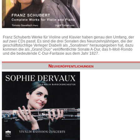
Franz Schuberts Werke für Violine und Klavier haben genau den Umfang, der
auf zwei CDs passt. Es sind die drei Sonaten des Neunzehnjährigen, die der
geschäftstüchtige Verleger Diabelli als „Sonatinen“ herausgegeben hat, dazu
kommen die als „Grand Duo“ veröffentlichte Sonate A-Dur, das h-Moll-Rondo
und die bedeutende C-Dur-Fantasie aus dem Jahr 1827.
Neuveröffentlichungen