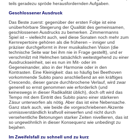
teils geradezu spröde herausfordernden Aufgaben.
Geschlossener Ausdruck
Das Beste zuerst: gegenüber der ersten Folge ist eine
unüberhörbare Steigerung der Qualität des gemeinsamen,
geschlossenen Ausdrucks zu bemerken. Zimmermanns
Spiel ist – vielleicht auch, weil diese Sonaten noch mehr zum
Kernrepertoire gehören als die früheren – inniger und
präziser durchgeformt in ihrer musikalischen Vision (die
technische Seite war bei ihm nie in Frage gestellt), und er
verschmilzt mit Helmchen tatsächlich weitestgehend zu einer
Ausdruckseinheit, sei es nun im Mit- oder im
Gegeneinander, also in der Harmonie oder in den
Kontrasten. Eine Kleinigkeit: das so häufig bei Beethoven
vorkommende Subito piano anschließend an ein kräftiges
Crescendo, dieser ganze durchbrochene Verlauf, wird zwar
generell so ernst genommen wie erforderlich (und
keineswegs in dieser Radikalität üblich), doch oft wird das
Tempo mit dem Eintritt des Subito piano einer stärkeren
Zäsur unterworfen als nötig. Aber das ist eine Nebensache.
Ganz stark auch, wie beide die vorgeschriebenen Akzente
unmissverständlich kraftvoll einwerfen und nicht durch
versehentliche Betonungen starker Zeiten nivellieren, das ist
so ungewöhnlich in dieser Konsequenz wie unbedingt zu
bejahen.
Im Zweifelsfall zu schnell und zu kurz