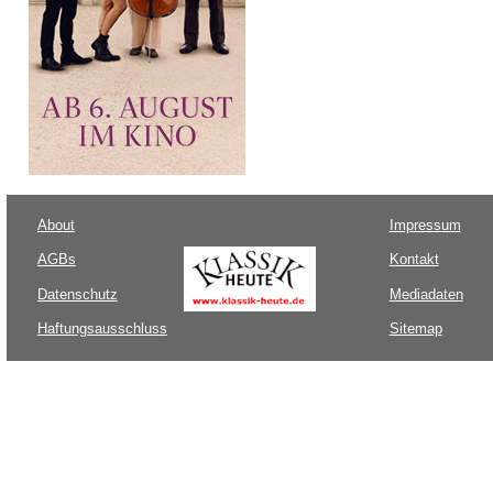
About
Impressum
AGBs
Kontakt
Datenschutz
Mediadaten
Haftungsausschluss
Sitemap