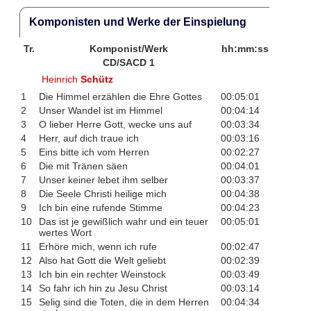
Komponisten und Werke der Einspielung
Tr.
Komponist/Werk
hh:mm:ss
CD/SACD 1
Heinrich
Schütz
1
Die Himmel erzählen die Ehre Gottes
00:05:01
2
Unser Wandel ist im Himmel
00:04:14
3
O lieber Herre Gott, wecke uns auf
00:03:34
4
Herr, auf dich traue ich
00:03:16
5
Eins bitte ich vom Herren
00:02:27
6
Die mit Tränen säen
00:04:01
7
Unser keiner lebet ihm selber
00:03:37
8
Die Seele Christi heilige mich
00:04:38
9
Ich bin eine rufende Stimme
00:04:23
10
Das ist je gewißlich wahr und ein teuer
00:05:01
wertes Wort
11
Erhöre mich, wenn ich rufe
00:02:47
12
Also hat Gott die Welt geliebt
00:02:39
13
Ich bin ein rechter Weinstock
00:03:49
14
So fahr ich hin zu Jesu Christ
00:03:14
15
Selig sind die Toten, die in dem Herren
00:04:34