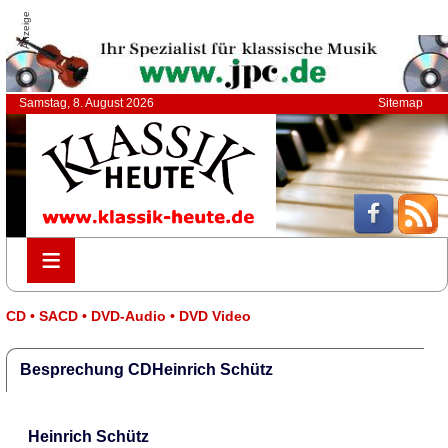
Anzeige
Samstag, 8. August 2026
Sitemap
≡
≡
CD • SACD • DVD-Audio • DVD Video
Besprechung CDHeinrich Schütz
Heinrich Schütz