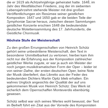
die er 1619 als Achtzehnjährige geheiratet hatte. 1648, im
Jahr des Westfälischen Friedens, zog der im siebenten
Lebensjahrzehnt stehende Meister mit drei großen
Veröffentlichungen ein Resümee seiner geistlichen
Kompositon: 1647 und 1650 gab er die beiden Teile der
Symphoniæ Sacræ
heraus, zwischen diesen Sammlungen
geistlicher Konzerte erschien 1648 die bedeutendste
deutsche Motettensammlung des 17. Jahrhunderts, die
Geistliche Chormusik.
Höchste Stufe der Meisterschaft
Zu den großen Errungenschaften von Heinrich Schütz
gehört seine unbestrittene Meisterschaft, den Text in
besonderer Unmittelbarkeit zu vertonen; hierbei kam ihm
nicht nur die Erfahrung aus der Komposition zahlreicher
geistlicher Werke zugute, er war ja auch ein Meister der
noch jungen musikdramatischen Form der Oper – leider ist
von seiner
Dafne,
der ersten deutschen Oper, keine Note
der Musik überliefert; das Libretto aus der Feder des
bedeutenden Dichters Martin Opitz blieb erhalten. Ein
wahres Unglück angesichts der Qualität der auf uns
gekommenen Musik von Heinrich Schütz: Das Werk ist
sicherlich dem Opernschaffen Monteverdis ebenbürtig
gewesen.
Schütz selbst war sich seines Wertes wohl bewusst, der Text
im Beiheft führt ein Zitat aus der Vorrede des Komponisten