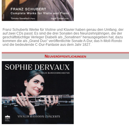
Franz Schuberts Werke für Violine und Klavier haben genau den Umfang, der
auf zwei CDs passt. Es sind die drei Sonaten des Neunzehnjährigen, die der
geschäftstüchtige Verleger Diabelli als „Sonatinen“ herausgegeben hat, dazu
kommen die als „Grand Duo“ veröffentlichte Sonate A-Dur, das h-Moll-Rondo
und die bedeutende C-Dur-Fantasie aus dem Jahr 1827.
Neuveröffentlichungen