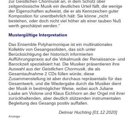
zur
Geistlichen Chormusik
an, in dem Schütz über
zeitgenössische Musik ein deutliches Urteil fällt, die wenige
der Eigenschaften aufweist, die er als Kennzeichen guter
Komposition für unentbehrlich hält: Sie könne „nicht
bestehen, oder doch nicht viel höher als einer tauben Nuß
werth geschätzet werden.“
Mustergültige Interpretation
Das Ensemble Polyharmonique ist ein multinationales
Kollektiv von Gesangssolisten, das sich unter
Berücksichtigung der historisch informierten
Aufführungspraxis auf die Vokalmusik der Renaissance- und
Barockzeit spezialisiert hat. Die Musiker präsentieren ihre
Auswahl aus der
Geistlichen Chormusik
, die als
Gesamtaufnahme 2 CDs füllen würde; diese
Zusammenstellung ist aber durchaus repräsentativ für das
Gesamtwerk, und die Wiedergabe durch die Musiker dient
der Musik in bestmöglicher Weise, wobei auch Juliane
Laake am Violone und Klaus Eichhorn an der Orgel mit ihrer
zurückhaltenden, aber deutlich stützenden instrumentalen
Begleitung des Gesangs positiv auffallen.
Detmar Huchting [01.12.2020]
Anzeige