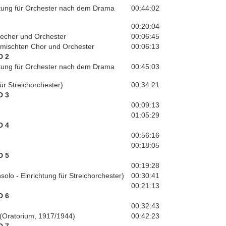
htung für Orchester nach dem Drama
00:44:02
00:20:04
recher und Orchester
00:06:45
emischten Chor und Orchester
00:06:13
D 2
htung für Orchester nach dem Drama
00:45:03
ür Streichorchester)
00:34:21
D 3
00:09:13
01:05:29
D 4
00:56:16
00:18:05
D 5
00:19:28
nsolo - Einrichtung für Streichorchester)
00:30:41
00:21:13
D 6
00:32:43
r (Oratorium, 1917/1944)
00:42:23