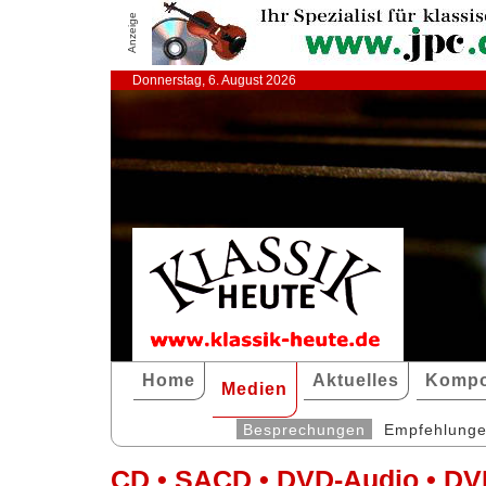
Anzeige
Donnerstag, 6. August 2026
Home
Aktuelles
Kompo
Medien
Besprechungen
Empfehlung
CD • SACD • DVD-Audio • DV