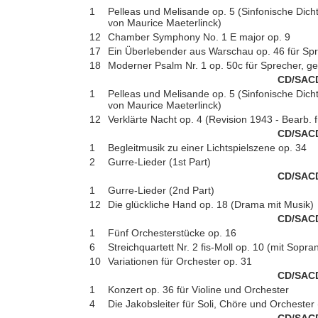
1
Pelleas und Melisande op. 5 (Sinfonische Dic
von Maurice Maeterlinck)
12
Chamber Symphony No. 1 E major op. 9
17
Ein Überlebender aus Warschau op. 46 für Sp
18
Moderner Psalm Nr. 1 op. 50c für Sprecher, g
CD/SAC
1
Pelleas und Melisande op. 5 (Sinfonische Dic
von Maurice Maeterlinck)
12
Verklärte Nacht op. 4 (Revision 1943 - Bearb. f
CD/SAC
1
Begleitmusik zu einer Lichtspielszene op. 34
2
Gurre-Lieder (1st Part)
CD/SAC
1
Gurre-Lieder (2nd Part)
12
Die glückliche Hand op. 18 (Drama mit Musik)
CD/SAC
1
Fünf Orchesterstücke op. 16
6
Streichquartett Nr. 2 fis-Moll op. 10 (mit Sopra
10
Variationen für Orchester op. 31
CD/SAC
1
Konzert op. 36 für Violine und Orchester
4
Die Jakobsleiter für Soli, Chöre und Orcheste