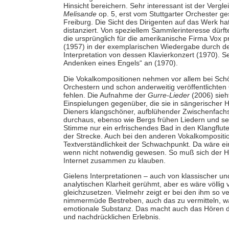
Hinsicht bereichern. Sehr interessant ist der Verg
Melisande
op. 5, erst vom Stuttgarter Orchester 
Freiburg. Die Sicht des Dirigenten auf das Werk hat 
distanziert. Von speziellem Sammlerinteresse dürf
die ursprünglich für die amerikanische Firma Vox 
(1957) in der exemplarischen Wiedergabe durch d
Interpretation von dessen Klavierkonzert (1970). S
Andenken eines Engels“ an (1970).
Die Vokalkompositionen nehmen vor allem bei Schö
Orchestern und schon anderweitig veröffentlichte
fehlen. Die Aufnahme der
Gurre-Lieder
(2006) sieh
Einspielungen gegenüber, die sie in sängerischer Hi
Dieners klangschöner, aufblühender Zwischenfac
durchaus, ebenso wie Bergs frühen Liedern und se
Stimme nur ein erfrischendes Bad in den Klangflute
der Strecke. Auch bei den anderen Vokalkompositio
Textverständlichkeit der Schwachpunkt. Da wäre ein
wenn nicht notwendig gewesen. So muß sich der H
Internet zusammen zu klauben.
Gielens Interpretationen – auch von klassischer 
analytischen Klarheit gerühmt, aber es wäre völlig 
gleichzusetzen. Vielmehr zeigt er bei den ihm so
nimmermüde Bestreben, auch das zu vermitteln, wa
emotionale Substanz. Das macht auch das Hören de
und nachdrücklichen Erlebnis.