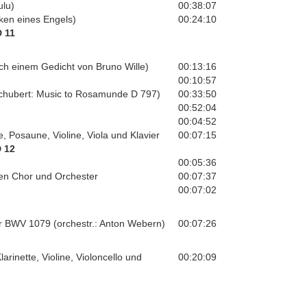
ulu)
00:38:07
ken eines Engels)
00:24:10
 11
ch einem Gedicht von Bruno Wille)
00:13:16
00:10:57
 Schubert: Music to Rosamunde D 797)
00:33:50
00:52:04
00:04:52
, Posaune, Violine, Viola und Klavier
00:07:15
 12
00:05:36
ten Chor und Orchester
00:07:37
00:07:02
er BWV 1079 (orchestr.: Anton Webern)
00:07:26
arinette, Violine, Violoncello und
00:20:09