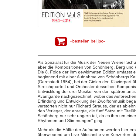
»bestellen bei jpc«
Als Spezialist für die Musik der Neuen Wiener Schu
aber die Kompositionen von Schönberg, Berg und W
Die 8. Folge der ihm gewidmeten Edition umfasst
beginnend mit einer Aufnahme von Schönbergs Kam
(Darmstadt 1954), bei der Gielen den Klavierpart
Streichquartett und Orchester desselben Komponis
Entwicklung der drei Musiker von den spätromanti
Avantgarde nachgezeichnet, wobei das Aufbrechen
Erfindung und Entwicklung der Zwölftonmusik beg
verstörten nicht nur Richard Strauss, der es able
den Verleger, der anregte, die fünf Sätze mit Titelü
Schönberg nur sehr ungern tat, da es ihm um ein
Rhythmen und Stimmungen“ ging.
Mehr als die Hälfte der Aufnahmen werden hier erst
überwiegend um Live-Mitschnitte von Konzerten, die 