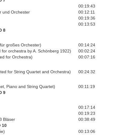
D 7
00:19:43
or und Orchester
00:12:11
00:19:36
00:13:53
D 8
ür großes Orchester)
00:14:24
d for orchestra by A. Schönberg 1922)
00:02:24
ed for Orchestra)
00:07:16
ted for String Quartet and Orchestra)
00:24:32
net, Piano and String Quartet)
00:11:19
D 9
00:17:14
00:19:23
3 Bläser
00:38:49
 10
ie)
00:13:06