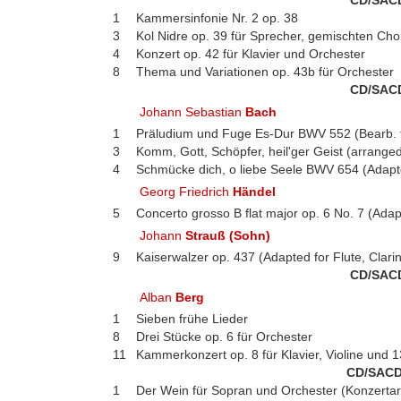
CD/SAC
1
Kammersinfonie Nr. 2 op. 38
3
Kol Nidre op. 39 für Sprecher, gemischten Ch
4
Konzert op. 42 für Klavier und Orchester
8
Thema und Variationen op. 43b für Orchester
CD/SAC
Johann Sebastian
Bach
1
Präludium und Fuge Es-Dur BWV 552 (Bearb. f
3
Komm, Gott, Schöpfer, heil'ger Geist (arrange
4
Schmücke dich, o liebe Seele BWV 654 (Adapt
Georg Friedrich
Händel
5
Concerto grosso B flat major op. 6 No. 7 (Adap
Johann
Strauß (Sohn)
9
Kaiserwalzer op. 437 (Adapted for Flute, Clari
CD/SAC
Alban
Berg
1
Sieben frühe Lieder
8
Drei Stücke op. 6 für Orchester
11
Kammerkonzert op. 8 für Klavier, Violine und 1
CD/SACD
1
Der Wein für Sopran und Orchester (Konzertar