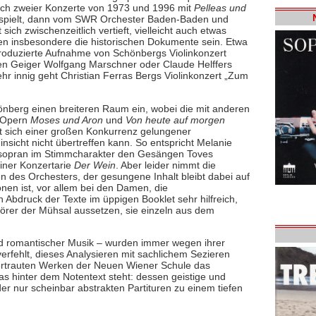
leich zweier Konzerte von 1973 und 1996 mit
Pelleas und
gespielt, dann vom SWR Orchester Baden-Baden und
sich zwischenzeitlich vertieft, vielleicht auch etwas
ten insbesondere die historischen Dokumente sein. Etwa
produzierte Aufnahme von Schönbergs Violinkonzert
en Geiger Wolfgang Marschner oder Claude Helffers
ehr innig geht Christian Ferras Bergs Violinkonzert „Zum
nberg einen breiteren Raum ein, wobei die mit anderen
n Opern
Moses und Aron
und
Von heute auf morgen
t sich einer großen Konkurrenz gelungener
nsicht nicht übertreffen kann. So entspricht Melanie
hsopran im Stimmcharakter den Gesängen Toves
iner Konzertarie
Der Wein
. Aber leider nimmt die
n des Orchesters, der gesungene Inhalt bleibt dabei auf
nen ist, vor allem bei den Damen, die
 Abdruck der Texte im üppigen Booklet sehr hilfreich,
örer der Mühsal aussetzen, sie einzeln aus dem
und romantischer Musik – wurden immer wegen ihrer
verfehlt, dieses Analysieren mit sachlichem Sezieren
 vertrauten Werken der Neuen Wiener Schule das
s hinter dem Notentext steht: dessen geistige und
r nur scheinbar abstrakten Partituren zu einem tiefen