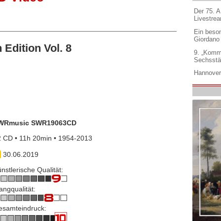
Der 75. 
Livestre
Ein beso
Giordano
Edition Vol. 8
9. „Komm
Sechsstä
Hannover
WRmusic SWR19063CD
 CD • 11h 20min • 1954-2013
30.06.2019
nstlerische Qualität:
angqualität:
esamteindruck: