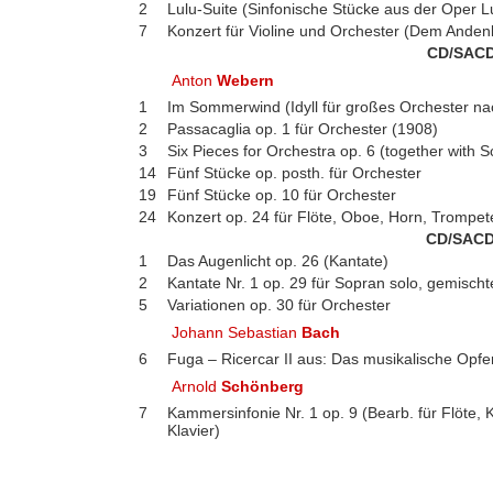
2
Lulu-Suite (Sinfonische Stücke aus der Oper L
7
Konzert für Violine und Orchester (Dem Anden
CD/SACD
Anton
Webern
1
Im Sommerwind (Idyll für großes Orchester na
2
Passacaglia op. 1 für Orchester (1908)
3
Six Pieces for Orchestra op. 6 (together with
14
Fünf Stücke op. posth. für Orchester
19
Fünf Stücke op. 10 für Orchester
24
Konzert op. 24 für Flöte, Oboe, Horn, Trompete
CD/SACD
1
Das Augenlicht op. 26 (Kantate)
2
Kantate Nr. 1 op. 29 für Sopran solo, gemisch
5
Variationen op. 30 für Orchester
Johann Sebastian
Bach
6
Fuga – Ricercar II aus: Das musikalische Opf
Arnold
Schönberg
7
Kammersinfonie Nr. 1 op. 9 (Bearb. für Flöte, Kl
Klavier)