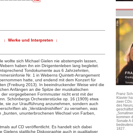
↓ Werke und Interpreten ↓
le wollte sich Michael Gielen nie abstempeln lassen,
ebern haben ihn ein Dirigentenleben lang begleitet.
 entsprechend Tondokumente aus 6 Jahrzehnten,
mersinfonie Nr. 1 in Weberns Quintett-Arrangement
 übernommen hatte, und endend mit dem Konzert für
ten (Freiburg 2013). In beeindruckender Weise wird die
schen Anfängen an die Spitze der musikalischen
 der vorgegebenen Formmuster nicht erst mit der
Franz Sch
Klavier h
ann. Schönbergs Orchesterstücke op. 16 (1909) etwa
zwei CDs 
hnte, sie zur Uraufführung anzunehmen, sondern auch
des Neunz
berschriften als „Verständnishilfen“ zu versehen, was
geschäftst
en „bunten, ununterbrochenen Wechsel von Farben,
„Sonatine
kommen di
Sonate A-
bedeutend
mals auf CD veröffentlicht. Es handelt sich dabei
1827.
Gielens stattliche Diskographie auch in qualitativer