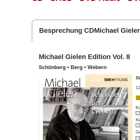
Besprechung CDMichael Gielen 
Michael Gielen Edition Vol. 8
Schönberg • Berg • Webern
S
12
Kü
Kl
G