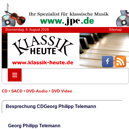
Anzeige
Donnerstag, 6. August 2026
Sitemap
≡
≡
CD • SACD • DVD-Audio • DVD Video
Besprechung CDGeorg Philipp Telemann
Georg Philipp Telemann