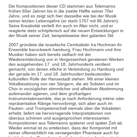
Die Kompositionen dieser CD stammen aus Telemanns
frühen 60er Jahren bis in die zweite Hälfte seiner 70er
Jahre, und es zeigt sich hier dasselbe wie bei der Musik
seiner letzten Lebensjahre (er starb 1767 mit 86 Jahren):
Seine Kreativität verließ ihn auch im Alter nicht, und er
reagierte stets schöpferisch auf die neuen Entwicklungen in
der Musik seiner Zeit, beispielsweise den galanten Stil.
2007 gründete die israelische Cembalistin Ira Hochman ihr
Ensemble barockwerk hamburg; Frau Hochmann und ihre
Musiker haben sich bereits vielfach mit der
Wiederentdeckung von in Vergessenheit geratenen Werken
des ausgehenden 17. und 18. Jahrhunderts verdient
gemacht, von denen etliche in Verbindung zu Hamburg und
der gerade im 17. und 18. Jahrhundert bedeutenden
kulturellen Rolle der Hansestadt stehen. Mit einer kleinen
Vokalbesetzung von vier Sängern, die als Solisten und im
Chor in vorzüglicher stimmlicher und affektiver Abstimmung
aufeinander agieren, und dem großartigen
Instrumentalensemble, das je nach Anforderung intime oder
repräsentative Klänge hervorbringt, sich aber auch im
Pauken- und Trompetenschall niemals über die Vokalisten
erhebt, liefert sie hervorragende Interpretationen von
überaus schönen und ausgesprochen interessanten
Kompositionen aus Telemanns späterer und später Zeit ab.
Wieder einmal ist zu entdecken, dass der Komponist mit
seiner offensichtlich nie versiegenden Phantasie auch für