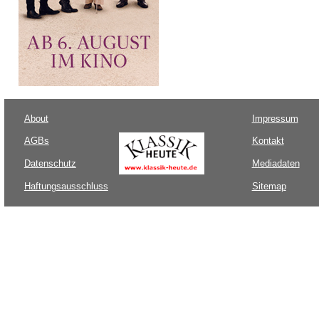
About
Impressum
AGBs
Kontakt
Datenschutz
Mediadaten
Haftungsausschluss
Sitemap