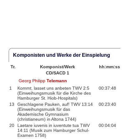
Komponisten und Werke der Einspielung
Tr.
Komponist/Werk
hh:mm:ss
CD/SACD 1
Georg Philipp
Telemann
1
Kommt, lasset uns anbeten TWV 2:5
00:37:48
(Einweihungsmusik für die Kirche des
Hamburger St. Hiob-Hospitals)
13
Geschlagene Pauken, auf! TWV 13:14
00:23:40
(Einweihungsmusik für das
Akademische Gymnasium
(christianeum) in Altona 1744)
20
Laetare iuvenis in iuventute tua TWV
00:04:04
14:11 (Musik zum Hamburger Schul-
Examen 1758)