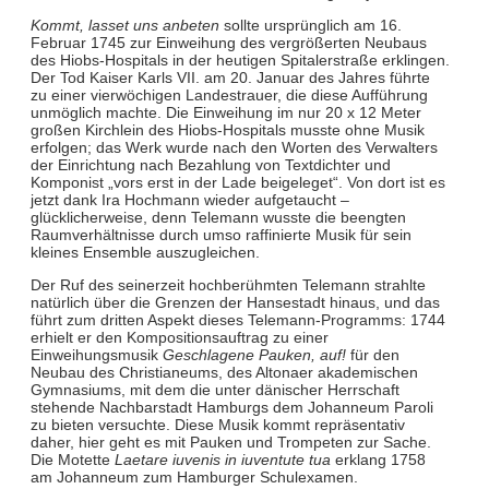
Kommt, lasset uns anbeten
sollte ursprünglich am 16.
Februar 1745 zur Einweihung des vergrößerten Neubaus
des Hiobs-Hospitals in der heutigen Spitalerstraße erklingen.
Der Tod Kaiser Karls VII. am 20. Januar des Jahres führte
zu einer vierwöchigen Landestrauer, die diese Aufführung
unmöglich machte. Die Einweihung im nur 20 x 12 Meter
großen Kirchlein des Hiobs-Hospitals musste ohne Musik
erfolgen; das Werk wurde nach den Worten des Verwalters
der Einrichtung nach Bezahlung von Textdichter und
Komponist „vors erst in der Lade beigeleget“. Von dort ist es
jetzt dank Ira Hochmann wieder aufgetaucht –
glücklicherweise, denn Telemann wusste die beengten
Raumverhältnisse durch umso raffinierte Musik für sein
kleines Ensemble auszugleichen.
Der Ruf des seinerzeit hochberühmten Telemann strahlte
natürlich über die Grenzen der Hansestadt hinaus, und das
führt zum dritten Aspekt dieses Telemann-Programms: 1744
erhielt er den Kompositionsauftrag zu einer
Einweihungsmusik
Geschlagene Pauken, auf!
für den
Neubau des Christianeums, des Altonaer akademischen
Gymnasiums, mit dem die unter dänischer Herrschaft
stehende Nachbarstadt Hamburgs dem Johanneum Paroli
zu bieten versuchte. Diese Musik kommt repräsentativ
daher, hier geht es mit Pauken und Trompeten zur Sache.
Die Motette
Laetare iuvenis in iuventute tua
erklang 1758
am Johanneum zum Hamburger Schulexamen.