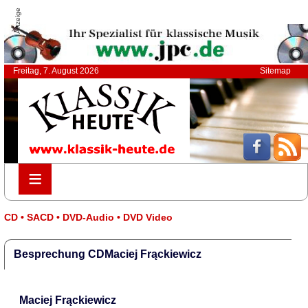
Anzeige
Freitag, 7. August 2026
Sitemap
≡
≡
CD • SACD • DVD-Audio • DVD Video
Besprechung CDMaciej Frąckiewicz
Maciej Frąckiewicz