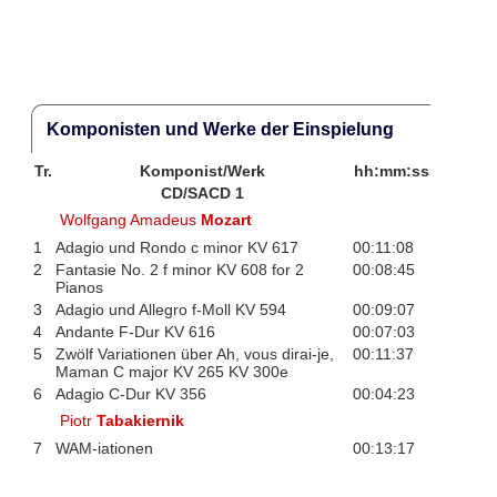
Komponisten und Werke der Einspielung
Tr.
Komponist/Werk
hh:mm:ss
CD/SACD 1
Wolfgang Amadeus
Mozart
1
Adagio und Rondo c minor KV 617
00:11:08
2
Fantasie No. 2 f minor KV 608 for 2
00:08:45
Pianos
3
Adagio und Allegro f-Moll KV 594
00:09:07
4
Andante F-Dur KV 616
00:07:03
5
Zwölf Variationen über Ah, vous dirai-je,
00:11:37
Maman C major KV 265 KV 300e
6
Adagio C-Dur KV 356
00:04:23
Piotr
Tabakiernik
7
WAM-iationen
00:13:17