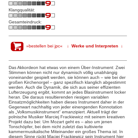
Klangqualität:
Gesamteindruck:
»bestellen bei jpc«
↓ Werke und Interpreten ↓
Das Akkordeon hat etwas von einem Über-Instrument: Zwei
Stimmen können nicht nur dynamisch völlig unabhängig
voneinander gespielt werden, sie können auch – wie bei der
großen Kirchenorgel – ganz spezifisch klanglich abgestimmt
werden. Auch die Dynamik, die sich aus seiner effizienten
Lufterzeugung ergibt, kommt an jedes Blasinstrument locker
heran. Die daraus resultierenden riesigen variablen
Einsatzmöglichkeiten haben dieses Instrument daher in der
Gegenwart nachhaltig von jeder einengenden Konnotation
als „Volksmusikinstrument“ emanzipiert. Aktuell trägt der
polnische Musiker Marciej Frackiewicz mit seinem kreativen
Projekt dazu bei: Um Mozart geht es – also um jenen
Tonschöpfer, bei dem nicht zuletzt das kultivierte
kammermusikalische Miteinander ein großes Thema ist. In
diesem Sinne rückt Maciej Frackiewicz sein Instrument hier