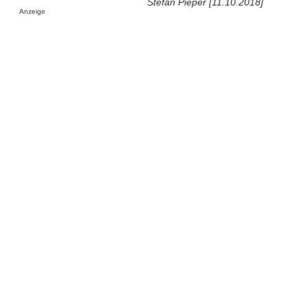
Stefan Pieper [11.10.2018]
Anzeige