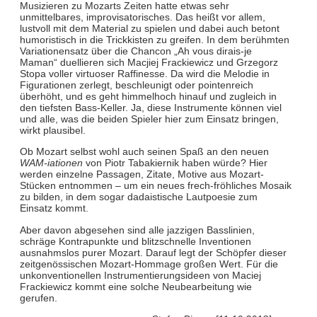
Musizieren zu Mozarts Zeiten hatte etwas sehr
unmittelbares, improvisatorisches. Das heißt vor allem,
lustvoll mit dem Material zu spielen und dabei auch betont
humoristisch in die Trickkisten zu greifen. In dem berühmten
Variationensatz über die Chancon „Ah vous dirais-je
Maman“ duellieren sich Macjiej Frackiewicz und Grzegorz
Stopa voller virtuoser Raffinesse. Da wird die Melodie in
Figurationen zerlegt, beschleunigt oder pointenreich
überhöht, und es geht himmelhoch hinauf und zugleich in
den tiefsten Bass-Keller. Ja, diese Instrumente können viel
und alle, was die beiden Spieler hier zum Einsatz bringen,
wirkt plausibel.
Ob Mozart selbst wohl auch seinen Spaß an den neuen
WAM-iationen
von Piotr Tabakiernik haben würde? Hier
werden einzelne Passagen, Zitate, Motive aus Mozart-
Stücken entnommen – um ein neues frech-fröhliches Mosaik
zu bilden, in dem sogar dadaistische Lautpoesie zum
Einsatz kommt.
Aber davon abgesehen sind alle jazzigen Basslinien,
schräge Kontrapunkte und blitzschnelle Inventionen
ausnahmslos purer Mozart. Darauf legt der Schöpfer dieser
zeitgenössischen Mozart-Hommage großen Wert. Für die
unkonventionellen Instrumentierungsideen von Maciej
Frackiewicz kommt eine solche Neubearbeitung wie
gerufen.