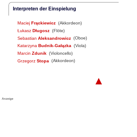
Interpreten der Einspielung
Maciej
Frąckiewicz
(Akkordeon)
Łukasz
Długosz
(Flöte)
Sebastian
Aleksandrowicz
(Oboe)
Katarzyna
Budnik-Gałązka
(Viola)
Marcin
Zdunik
(Violoncello)
Grzegorz
Stopa
(Akkordeon)
▲
Anzeige