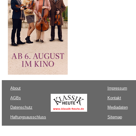
About
Impressum
AGBs
Kontakt
Datenschutz
Mediadaten
Haftungsausschluss
Sitemap