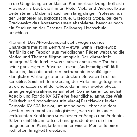
in die Umgebung einer kleinen Kammerbesetzung, holt sich
Freunde ins Boot, die ihm an Flöte, Viola und Violoncello zur
Seite stehen. Dabei ist auch sein langjähriger Professor an
der Detmolder Musikhochschule, Grzegorz Stopa, bei dem
Frackiewicz das Konzertexamen absolvierte, bevor er noch
ein Studium an der Essener Folkwang-Hochschule
anschloss.
Klar wird: Das Akkordeonspiel steht wegen seines
Charakters meist im Zentrum – etwa, wenn Frackiewicz
feinfühlig den Teppich aus melodischen Fäden webt und die
Motive und Themen filigran umspielt. Der vibratofreie,
naturgemäß dadurch etwas statisch anmutende Ton hat
seine ganz eigene Präsenz – diese „Andersartigkeit“ lädt
dazu ein, dass die anderen Instrumente in vielfältiger
klanglicher Färbung daran andocken. So vereint sich ein
sensibles Spiel mit dem Gesang der Flöte, mit getragenen
Streichersätzen und der Oboe, der immer wieder etwas
unaufgeregt erzählendes anhaftet. So markieren zunächst
Adagio und Rondo KV 617 eine freundliche, anmutige Welt.
Solistisch und hochvirtuos tritt Maciej Frackiewicz in der
Fantasie KV 608 hervor, um mit seinem Lehrer auf dem
zweiten Instrument zu dialogisieren, was sich in langen
verträumten Kantilenen verschiedener Adagio und Andante-
Sätzen einfühlsam fortsetzt und gerade durch die hier
aufgebotenen Klangfarben immer wieder Momente einer
liedhaften Innigkeit freisetzen.