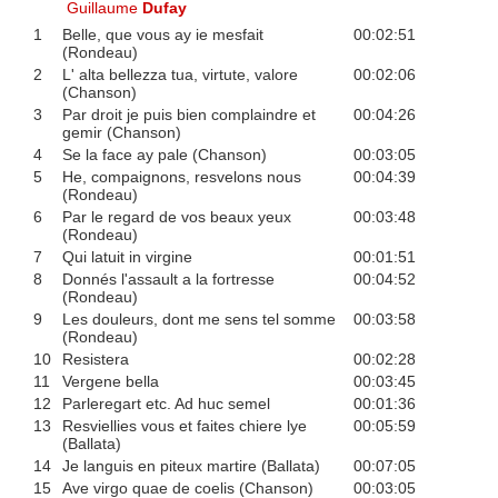
Guillaume
Dufay
1
Belle, que vous ay ie mesfait
00:02:51
(Rondeau)
2
L' alta bellezza tua, virtute, valore
00:02:06
(Chanson)
3
Par droit je puis bien complaindre et
00:04:26
gemir (Chanson)
4
Se la face ay pale (Chanson)
00:03:05
5
He, compaignons, resvelons nous
00:04:39
(Rondeau)
6
Par le regard de vos beaux yeux
00:03:48
(Rondeau)
7
Qui latuit in virgine
00:01:51
8
Donnés l'assault a la fortresse
00:04:52
(Rondeau)
9
Les douleurs, dont me sens tel somme
00:03:58
(Rondeau)
10
Resistera
00:02:28
11
Vergene bella
00:03:45
12
Parleregart etc. Ad huc semel
00:01:36
13
Resviellies vous et faites chiere lye
00:05:59
(Ballata)
14
Je languis en piteux martire (Ballata)
00:07:05
15
Ave virgo quae de coelis (Chanson)
00:03:05