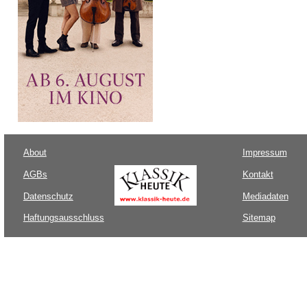
About
Impressum
AGBs
Kontakt
Datenschutz
Mediadaten
Haftungsausschluss
Sitemap