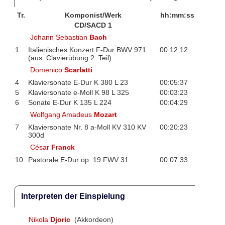
Tr.
Komponist/Werk
hh:mm:ss
CD/SACD 1
Johann Sebastian
Bach
1
Italienisches Konzert F-Dur BWV 971
00:12:12
(aus: Clavierübung 2. Teil)
Domenico
Scarlatti
4
Klaviersonate E-Dur K 380 L 23
00:05:37
5
Klaviersonate e-Moll K 98 L 325
00:03:23
6
Sonate E-Dur K 135 L 224
00:04:29
Wolfgang Amadeus
Mozart
7
Klaviersonate Nr. 8 a-Moll KV 310 KV
00:20:23
300d
César
Franck
10
Pastorale E-Dur op. 19 FWV 31
00:07:33
Interpreten der Einspielung
Nikola
Djoric
(Akkordeon)