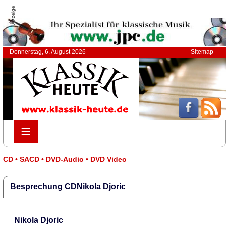
Anzeige
Donnerstag, 6. August 2026
Sitemap
≡
≡
CD • SACD • DVD-Audio • DVD Video
Besprechung CDNikola Djoric
Nikola Djoric