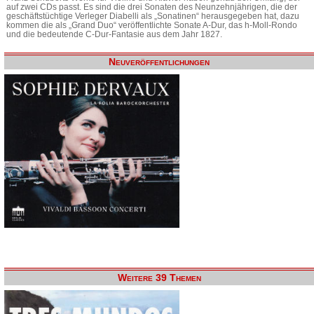
auf zwei CDs passt. Es sind die drei Sonaten des Neunzehnjährigen, die der
geschäftstüchtige Verleger Diabelli als „Sonatinen“ herausgegeben hat, dazu
kommen die als „Grand Duo“ veröffentlichte Sonate A-Dur, das h-Moll-Rondo
und die bedeutende C-Dur-Fantasie aus dem Jahr 1827.
Neuveröffentlichungen
Weitere 39 Themen