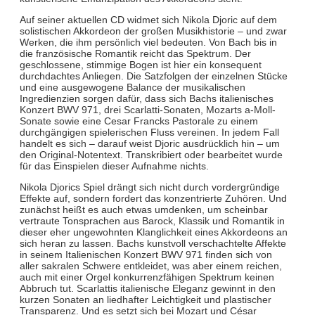
Auf seiner aktuellen CD widmet sich Nikola Djoric auf dem
solistischen Akkordeon der großen Musikhistorie – und zwar
Werken, die ihm persönlich viel bedeuten. Von Bach bis in
die französische Romantik reicht das Spektrum. Der
geschlossene, stimmige Bogen ist hier ein konsequent
durchdachtes Anliegen. Die Satzfolgen der einzelnen Stücke
und eine ausgewogene Balance der musikalischen
Ingredienzien sorgen dafür, dass sich Bachs italienisches
Konzert BWV 971, drei Scarlatti-Sonaten, Mozarts a-Moll-
Sonate sowie eine Cesar Francks Pastorale zu einem
durchgängigen spielerischen Fluss vereinen. In jedem Fall
handelt es sich – darauf weist Djoric ausdrücklich hin – um
den Original-Notentext. Transkribiert oder bearbeitet wurde
für das Einspielen dieser Aufnahme nichts.
Nikola Djorics Spiel drängt sich nicht durch vordergründige
Effekte auf, sondern fordert das konzentrierte Zuhören. Und
zunächst heißt es auch etwas umdenken, um scheinbar
vertraute Tonsprachen aus Barock, Klassik und Romantik in
dieser eher ungewohnten Klanglichkeit eines Akkordeons an
sich heran zu lassen. Bachs kunstvoll verschachtelte Affekte
in seinem Italienischen Konzert BWV 971 finden sich von
aller sakralen Schwere entkleidet, was aber einem reichen,
auch mit einer Orgel konkurrenzfähigen Spektrum keinen
Abbruch tut. Scarlattis italienische Eleganz gewinnt in den
kurzen Sonaten an liedhafter Leichtigkeit und plastischer
Transparenz. Und es setzt sich bei Mozart und César