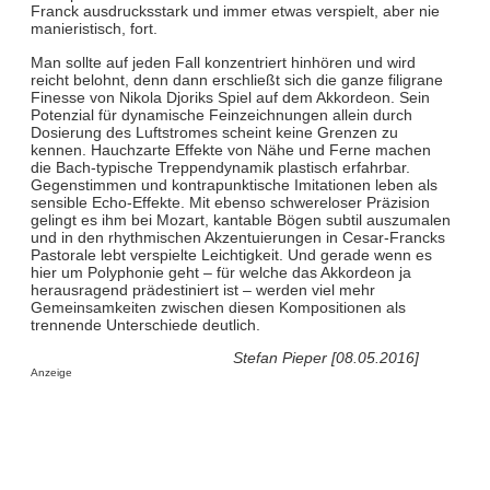
Franck ausdrucksstark und immer etwas verspielt, aber nie
manieristisch, fort.
Man sollte auf jeden Fall konzentriert hinhören und wird
reicht belohnt, denn dann erschließt sich die ganze filigrane
Finesse von Nikola Djoriks Spiel auf dem Akkordeon. Sein
Potenzial für dynamische Feinzeichnungen allein durch
Dosierung des Luftstromes scheint keine Grenzen zu
kennen. Hauchzarte Effekte von Nähe und Ferne machen
die Bach-typische Treppendynamik plastisch erfahrbar.
Gegenstimmen und kontrapunktische Imitationen leben als
sensible Echo-Effekte. Mit ebenso schwereloser Präzision
gelingt es ihm bei Mozart, kantable Bögen subtil auszumalen
und in den rhythmischen Akzentuierungen in Cesar-Francks
Pastorale lebt verspielte Leichtigkeit. Und gerade wenn es
hier um Polyphonie geht – für welche das Akkordeon ja
herausragend prädestiniert ist – werden viel mehr
Gemeinsamkeiten zwischen diesen Kompositionen als
trennende Unterschiede deutlich.
Stefan Pieper [08.05.2016]
Anzeige