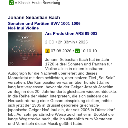
= Klassik Heute Bewertung
Johann Sebastian Bach
Sonaten und Partiten BWV 1001-1006
Noé Inui Violine
Ars Produktion ARS 89 003
2 CD • 2h 33min • 2025
07.08.2026
•
10 10 10
Johann Sebastian Bach hat im Jahr
1720 je drei Sonaten und Partiten für
Violine allein in einem kostbaren
Autograph für die Nachwelt überliefert und dieses
Manuskript mit dem schlichten, aber stolzen Titel „Sei Solo“
versehen. Die Kompositionen waren über hundert Jahre
lang fast vergessen, bevor sie der Geiger Joseph Joachim
zu Beginn des 20. Jahrhunderts gleichsam wiederentdeckte.
In die Reihe der vielen Interpreten, die sich seitdem der
Herausforderung einer Gesamteinspielung stellten, reihte
sich jetzt der 1985 in Brüssel geborene griechisch-
japanische Geiger Noé Inui ein, der seit 2006 in Düsseldorf
lebt. Auf sehr persönliche Weise zeichnet er im Booklet die
lange Wegstrecke nach, die ihn allmählich zum Verstehen
und Vermitteln dieser Musik geführt habe.