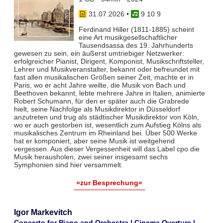
31.07.2026
•
9 10 9
Ferdinand Hiller (1811-1885) scheint
eine Art musikgesellschaftlicher
Tausendsassa des 19. Jahrhunderts
gewesen zu sein, ein äußerst umtriebiger Netzwerker:
erfolgreicher Pianist, Dirigent, Komponist, Musikschriftsteller,
Lehrer und Musikveranstalter, bekannt oder befreundet mit
fast allen musikalischen Größen seiner Zeit, machte er in
Paris, wo er acht Jahre weilte, die Musik von Bach und
Beethoven bekannt, lebte mehrere Jahre in Italien, animierte
Robert Schumann, für den er später auch die Grabrede
hielt, seine Nachfolge als Musikdirektor in Düsseldorf
anzutreten und trug als städtischer Musikdirektor von Köln,
wo er auch gestorben ist, wesentlich zum Aufstieg Kölns als
musikalisches Zentrum im Rheinland bei. Über 500 Werke
hat er komponiert, aber seine Musik ist weitgehend
vergessen. Aus dieser Vergessenheit will das Label cpo die
Musik herausholen, zwei seiner insgesamt sechs
Symphonien sind hier versammelt.
»zur Besprechung«
Igor Markevitch
Concerto for Piano and Orchestra | Cinema Overture |