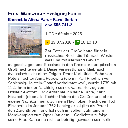
Ernst Wanczura • Evstignej Fomin
Ensemble Altera Pars • Pavel Serbin
cpo 555 741-2
1 CD • 69min • 2025
23.07.2026
•
10 10 10
Zar Peter der Große hatte für sein
russisches Reich die Tür nach Westen
weit und mit allerhand Gewalt
aufgeschlagen und Russland in den Kreis der europäischen
Großmächte geführt. Diese Verwestlichung blieb auch
dynastisch nicht ohne Folgen: Peter Karl Ulrich, Sohn von
Peters Tochter Anna Petrowna (die mit Karl Friedrich von
Schleswig-Holstein-Gottorf verheiratet war), wurde 1739 mit
11 Jahren in der Nachfolge seines Vaters Herzog von
Holstein-Gottorf; 1742 ernannte ihn seine Tante, Zarin
Elisabeth (ebenfalls Tochter Peters des Großen und ohne
eigene Nachkommen), zu ihrem Nachfolger. Nach dem Tod
Elisabeths im Januar 1762 bestieg er folglich als Peter III.
den Zarenthron – und fiel noch im selben Jahr einem
Mordkomplott zum Opfer (an dem – Gerüchten zufolge –
seine Frau Katharina nicht unbeteiligt gewesen sein soll).