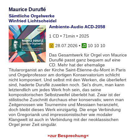
Maurice Duruflé
Sämtliche Orgelwerke
Winfried Lichtscheidel
Ambiente-Audio ACD-2058
1 CD • 71min • 2025
28.07.2026
•
10 10 10
Das Gesamtwerk für Orgel von Maurice
Duruflé passt ganz bequem auf eine
CD. Mehr hat der ehemalige
Titularorganist an der Kirche Saint-Etienne-du-Mont in Paris
und Orgelprofessor am dortigen Konservatorium schlicht
nicht komponiert. Und selbst mit den Werken, die überliefert
sind, haderte Duruflé zuweilen noch. Sei’s drum, man kann
letztendlich um jedes Werk froh sein, das seine
kompositorischen Selbstzweifel überlebt hat. Zwar ist der
stilistische Zuschnitt durchaus eher konservativ, wenn man
Zeitgenossen wie Tournemire und Messiaen heranzieht,
doch bleibt dieses Werk einzigartig. Die enge Verbindung
von Gregorianik und impressionistischer wie modaler
Klangwelt ist auch in Verbindung mit der neoklassischen
Orgel jener Zeit singulär.
»zur Besprechung«