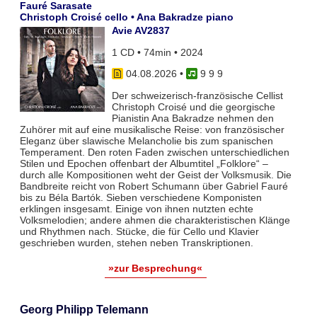
Fauré Sarasate
Christoph Croisé cello • Ana Bakradze piano
Avie AV2837
1 CD • 74min • 2024
04.08.2026
•
9 9 9
Der schweizerisch-französische Cellist
Christoph Croisé und die georgische
Pianistin Ana Bakradze nehmen den
Zuhörer mit auf eine musikalische Reise: von französischer
Eleganz über slawische Melancholie bis zum spanischen
Temperament. Den roten Faden zwischen unterschiedlichen
Stilen und Epochen offenbart der Albumtitel „Folklore“ –
durch alle Kompositionen weht der Geist der Volksmusik. Die
Bandbreite reicht von Robert Schumann über Gabriel Fauré
bis zu Béla Bartók. Sieben verschiedene Komponisten
erklingen insgesamt. Einige von ihnen nutzten echte
Volksmelodien; andere ahmen die charakteristischen Klänge
und Rhythmen nach. Stücke, die für Cello und Klavier
geschrieben wurden, stehen neben Transkriptionen.
»zur Besprechung«
Georg Philipp Telemann