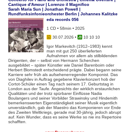
Cantique d'Amour | Lorenzo il Magnifico
Sarah Maria Sun | Jonathan Powell |
Rundfunksinfonieorchester Berlin | Johannes Kalitzke
eda records 056
1 CD • 58min • 2025
30.07.2026
•
10 10 10
Igor Markevitch (1912–1983) kennt
man mit gut 250 überlieferten
Aufnahmen vor allem als stilbildenden
Dirigenten, der – selbst von Hermann Scherchen
ausgebildet – später Künstler wie Daniel Barenboim oder
Herbert Blomstedt entscheidend prägte. Dabei begann seine
Karriere sehr früh als aufsehenerregender Komponist. Das
von Diaghilev in Auftrag gegebene Klavierkonzert hob der
Cortot-Schüler einen Tag nach seinem 17. Geburtstag in
London aus der Taufe. Angesichts der wirklich erstaunlichen
Qualitäten und der trotz spürbarer Einflüsse Nadia
Boulangers und seiner Vorbilder Strawinsky und Hindemith
bemerkenswerten Eigenständigkeit seiner Musik eigentlich
unverständlich, gab der Maestro das Komponieren vor Ende
des Zweiten Weltkriegs, gerade mal 30-jährig, jedoch abrupt
auf. Kein Wunder, dass es seine Werke so nie ins Repertoire
schafften.