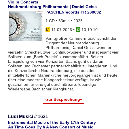
Violin Concerts
Neubrandenburg Philharmonic | Daniel Geiss
PASCHENrecords PR 260092
1 CD • 63min • 2025
11.07.2026
•
10 10 10
Von „großer Kammermusik” spricht der
Dirigent der Neubrandenburg
Philharmonic, Daniel Geiss, wenn er
vierzehn Streicher, zwei Continuo-Spieler und insgesamt vier
Solisten zum „Bach Projekt“ zusammenführt. Bei der
Einspielung von vier Konzerten Bachs geht es darum,
Solisten und Orchester partnerschaftlich zu integrieren. Und
die Konzertkirche Neubrandenburg, die aus der
mittelalterlichen Marienkirche hervorgegangen ist und heute
über eine moderne Klangarchitektur verfügt, ist wie
geschaffen für eine gut durchhörbare, lebendige
Wiedergabe Bach’scher Klangkunst.
»zur Besprechung«
Ludi Musici // 1621
Instrumental Music of the Early 17th Century
As Time Goes By // A New Consort of Music