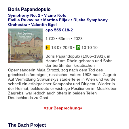
Boris Papandopulo
Symphony No. 2 • Vrzino Kolo
Emilia Rukavina • Martina Filjak • Rijeka Symphony
Orchestra • Valentin Egel
cpo 555 618-2
1 CD • 63min • 2023
13.07.2026
•
10 10 10
Boris Papandopulo (1906–1991), in
Honnef am Rhein geboren und Sohn
der berühmten kroatischen
Opernsängerin Maja Strozzi, zog nach dem Tod des
griechischstämmigen, russischen Vaters 1908 nach Zagreb.
Auf Vermittlung Strawinskys studierte er in Wien und wurde
schnell ein erfolgreicher Komponist und Dirigent. Wieder in
der Heimat, bekleidete er wichtige Positionen im Musikleben
Zagrebs, war jedoch auch öfters in beiden Teilen
Deutschlands zu Gast.
»zur Besprechung«
The Bach Project