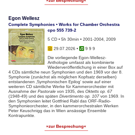
»zur Besprechung«
Egon Wellesz
Complete Symphonies • Works for Chamber Orchestra
cpo 555 739-2
5 CD • 5h 30min • 2001-2004, 2009
29.07.2026
•
9 9 9
Die vorliegende Egon-Wellesz-
Anthologie umfasst als kombinierte
Wiederveröffentlichung in einer Box auf
4 CDs sämtliche neun Symphonien und den 1969 vor der 8.
Symphonie (zunächst als möglichen Kopfsatz derselben)
entstandenen ‚Symphonischen Epilog‘ sowie auf einer
weiteren CD sämtliche Werke für Kammerorchester mit
Ausnahme der
Pastorale
von 1935, des
Oktetts op. 67
(1948-49) und des späten
Divertimento op. 107
von 1969. In
den Symphonien leitet Gottfried Rabl das ORF-Radio-
Symphonieorchester, in den kammerorchestralen Werken
Peter Keuschnigg das in Wien ansässige Ensemble
Kontrapunkte.
»zur Besprechung«