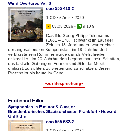
Wind Overtures Vol. 3
cpo 555 410-2
1 CD • 57min • 2020
03.08.2026
•
9 10 9
Das Bild Georg Philipp Telemanns
(1681 – 1767) schwankt im Lauf der
Zeit: im 18. Jahrhundert war er einer
der angesehensten Komponisten, im 19. Jahrhundert
verblasste sein Ruhm, er wurde gar als Vielschreiber
diskreditiert, im 20. Jahrhundert begann man, sein Schaffen,
das fast alle Gattungen, Formen und Stile der Musik
umfasst, zu sichten, zu werten und zu schätzen. Dieser
Prozess ist bis heute im Gang.
»zur Besprechung«
Ferdinand Hiller
Symphonies in E minor & C major
Brandenburisches Staatsorchester Frankfurt • Howard
Grifftiths
cpo 555 682-2
1 CD • 64min • 2024