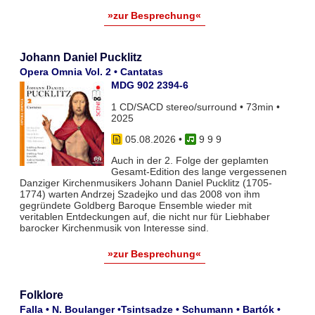
»zur Besprechung«
Johann Daniel Pucklitz
Opera Omnia Vol. 2 • Cantatas
MDG 902 2394-6
1 CD/SACD stereo/surround • 73min •
2025
05.08.2026
•
9 9 9
Auch in der 2. Folge der geplamten
Gesamt-Edition des lange vergessenen
Danziger Kirchenmusikers Johann Daniel Pucklitz (1705-
1774) warten Andrzej Szadejko und das 2008 von ihm
gegründete Goldberg Baroque Ensemble wieder mit
veritablen Entdeckungen auf, die nicht nur für Liebhaber
barocker Kirchenmusik von Interesse sind.
»zur Besprechung«
Folklore
Falla • N. Boulanger •Tsintsadze • Schumann • Bartók •