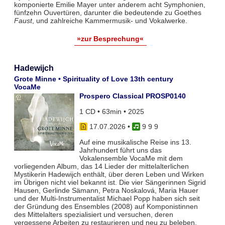
komponierte Emilie Mayer unter anderem acht Symphonien,
fünfzehn Ouvertüren, darunter die bedeutende zu Goethes
Faust
, und zahlreiche Kammermusik- und Vokalwerke.
»zur Besprechung«
Hadewijch
Grote Minne • Spirituality of Love 13th century
VocaMe
Prospero Classical PROSP0140
1 CD • 63min • 2025
17.07.2026
•
9 9 9
Auf eine musikalische Reise ins 13.
Jahrhundert führt uns das
Vokalensemble VocaMe mit dem
vorliegenden Album, das 14 Lieder der mittelalterlichen
Mystikerin Hadewijch enthält, über deren Leben und Wirken
im Übrigen nicht viel bekannt ist. Die vier Sängerinnen Sigrid
Hausen, Gerlinde Sämann, Petra Noskalová, Maria Hauer
und der Multi-Instrumentalist Michael Popp haben sich seit
der Gründung des Ensembles (2008) auf Komponistinnen
des Mittelalters spezialisiert und versuchen, deren
vergessene Arbeiten zu restaurieren und neu zu beleben.