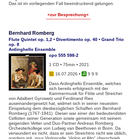
Das ist im vorliegenden Fall beeindruckend gelungen.
»zur Besprechung«
Bernhard Romberg
Flute Quintet op. 1,2 • Divertimento op. 40 • Grand Trio
op. 8
Ardinghello Ensemble
cpo 555 598-2
1 CD • 75min • 2021
16.07.2026
•
9 9 9
Dass Ardinghello Ensemble, welches
sich bereits erfolgreich mit der
Kammermusik für Flöte und Streicher
von Adalbert Gyrowetz und Ferdinand Ries
auseinandergesetzt hat, widmet sich in seiner neuesten
Einspielung dem diesbezüglichen Schaffen von Bernhard
Romberg (1767-1841). Dieser war einer der bedeutendsten
Cellisten seiner Generation sowie gemeinsam mit seinem
geigenden Vetter und Duo-Partner Andreas Romberg
Orchesterkollege von Ludwig van Beethoven in Bonn. Da
verwundert es nicht, dass er sein Streichtrio nicht wie üblich,
sondern mit „pour Violoncelle, Violon et Alto“ überschrieb.