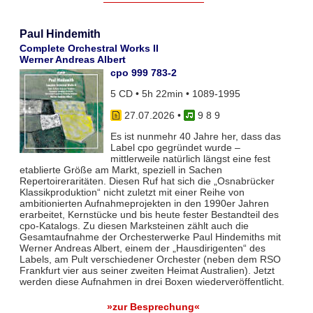
Paul Hindemith
Complete Orchestral Works II
Werner Andreas Albert
cpo 999 783-2
5 CD • 5h 22min • 1089-1995
27.07.2026
•
9 8 9
Es ist nunmehr 40 Jahre her, dass das
Label cpo gegründet wurde –
mittlerweile natürlich längst eine fest
etablierte Größe am Markt, speziell in Sachen
Repertoireraritäten. Diesen Ruf hat sich die „Osnabrücker
Klassikproduktion“ nicht zuletzt mit einer Reihe von
ambitionierten Aufnahmeprojekten in den 1990er Jahren
erarbeitet, Kernstücke und bis heute fester Bestandteil des
cpo-Katalogs. Zu diesen Marksteinen zählt auch die
Gesamtaufnahme der Orchesterwerke Paul Hindemiths mit
Werner Andreas Albert, einem der „Hausdirigenten“ des
Labels, am Pult verschiedener Orchester (neben dem RSO
Frankfurt vier aus seiner zweiten Heimat Australien). Jetzt
werden diese Aufnahmen in drei Boxen wiederveröffentlicht.
»zur Besprechung«