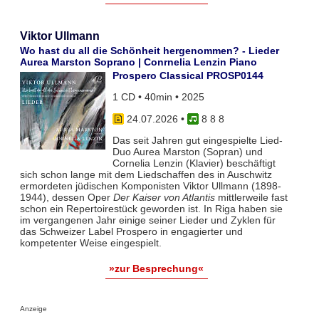
Viktor Ullmann
Wo hast du all die Schönheit hergenommen? - Lieder
Aurea Marston Soprano | Conrnelia Lenzin Piano
Prospero Classical PROSP0144
1 CD • 40min • 2025
24.07.2026
•
8 8 8
Das seit Jahren gut eingespielte Lied-
Duo Aurea Marston (Sopran) und
Cornelia Lenzin (Klavier) beschäftigt
sich schon lange mit dem Liedschaffen des in Auschwitz
ermordeten jüdischen Komponisten Viktor Ullmann (1898-
1944), dessen Oper
Der Kaiser von Atlantis
mittlerweile fast
schon ein Repertoirestück geworden ist. In Riga haben sie
im vergangenen Jahr einige seiner Lieder und Zyklen für
das Schweizer Label Prospero in engagierter und
kompetenter Weise eingespielt.
»zur Besprechung«
Anzeige