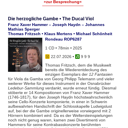
»zur Besprechung«
Die herzogliche Gambe • The Ducal Viol
Franz Xaver Hammer – Joseph Haydn – Johannes
Mathias Sperger
Thomas Fritzsch • Klaus Mertens • Michael Schönheit
Rondeau ROP6287
1 CD • 78min • 2025
22.07.2026
•
9 9 9
Thomas Fritzsch, dem die Musikwelt
bereits die Wiederentdeckung des
einzigen Exemplars der
12 Fantasien
für Viola da Gamba von Georg Philipp Telemann und vieler
weiterer Werke für dieses Instrument in der Osnabrücker
Ledebur-Sammlung
verdankt, wurde erneut fündig. Diesmal
stöberte er 14 Kompositionen von Franz Xaver Hammer
(1746-1817), für den Joseph Haydn höchstwahrscheinlich
seine Cello-Konzerte komponierte, in einer in Schwerin
aufbewahrten Handschrift der Schlosskapelle Ludwigslust
auf, bei der die Gambe originellerweise vorwiegend mit 2
Hörnern kombiniert wird. Da es der Weltersteinspielungen
noch nicht genug waren, kamen zwei Divertimenti von
Hammers für seine Kontrabasskonzerte berühmten