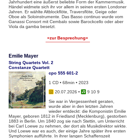
Jahrhundert eine äußerst beliebte Form der Kammermusik.
Händel widmete sich ihr vor allem in seinen ersten Londoner
Jahren. Er wählte Altblockflöte, Traversflöte, Geige oder
Oboe als Soloinstrumente. Das Basso continuo wurde vom
Ganassi Consort mit Cembalo sowie Barockcello oder aber
Viola da gamba besetzt.
»zur Besprechung«
Emilie Mayer
String Quartets Vol. 2
Constanze Quartett
cpo 555 601-2
1 CD • 68min • 2023
20.07.2026
•
9 10 9
Sie war in Vergessenheit geraten,
wurde aber in den letzten Jahren
wieder entdeckt: die Komponistin Emilie
Mayer, geboren 1812 in Friedland (Mecklenburg), gestorben
1883 in Berlin. Um 1840 zog sie nach Stettin, um Unterricht
bei Carl Loewe zu nehmen, der dort als Musikdirektor wirkte.
Und Loewe war es auch, der einige Jahre später ihre ersten
Symphonien aufführte. In ihrer langen Schaffenszeit