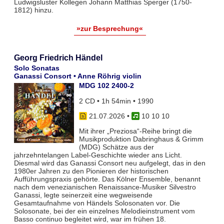
Ludwigsluster Kollegen Johann Matthias Sperger (1750-
1812) hinzu.
»zur Besprechung«
Georg Friedrich Händel
Solo Sonatas
Ganassi Consort • Anne Röhrig violin
MDG 102 2400-2
2 CD • 1h 54min • 1990
21.07.2026
•
10 10 10
Mit ihrer „Preziosa“-Reihe bringt die
Musikproduktion Dabringhaus & Grimm
(MDG) Schätze aus der
jahrzehntelangen Label-Geschichte wieder ans Licht.
Diesmal wird das Ganassi Consort neu aufgelegt, das in den
1980er Jahren zu den Pionieren der historischen
Aufführungspraxis gehörte. Das Kölner Ensemble, benannt
nach dem venezianischen Renaissance-Musiker Silvestro
Ganassi, legte seinerzeit eine wegweisende
Gesamtaufnahme von Händels Solosonaten vor. Die
Solosonate, bei der ein einzelnes Melodieinstrument vom
Basso continuo begleitet wird, war im frühen 18.