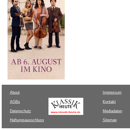
About
Impressum
AGBs
Kontakt
Datenschutz
Mediadaten
Haftungsausschluss
Sitemap