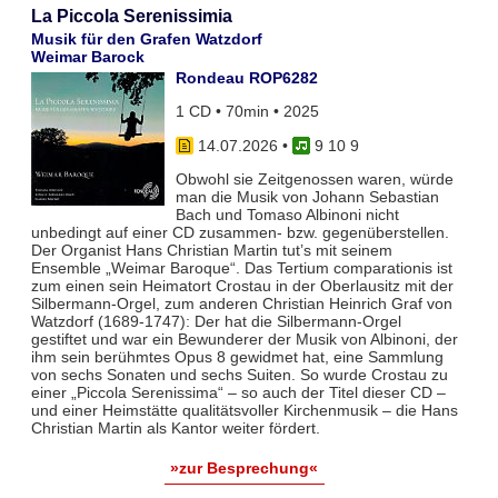
La Piccola Serenissimia
Musik für den Grafen Watzdorf
Weimar Barock
Rondeau ROP6282
1 CD • 70min • 2025
14.07.2026
•
9 10 9
Obwohl sie Zeitgenossen waren, würde
man die Musik von Johann Sebastian
Bach und Tomaso Albinoni nicht
unbedingt auf einer CD zusammen- bzw. gegenüberstellen.
Der Organist Hans Christian Martin tut’s mit seinem
Ensemble „Weimar Baroque“. Das Tertium comparationis ist
zum einen sein Heimatort Crostau in der Oberlausitz mit der
Silbermann-Orgel, zum anderen Christian Heinrich Graf von
Watzdorf (1689-1747): Der hat die Silbermann-Orgel
gestiftet und war ein Bewunderer der Musik von Albinoni, der
ihm sein berühmtes Opus 8 gewidmet hat, eine Sammlung
von sechs Sonaten und sechs Suiten. So wurde Crostau zu
einer „Piccola Serenissima“ – so auch der Titel dieser CD –
und einer Heimstätte qualitätsvoller Kirchenmusik – die Hans
Christian Martin als Kantor weiter fördert.
»zur Besprechung«