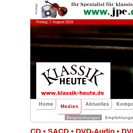
Anzeige
Freitag, 7. August 2026
Home
Aktuelles
Kompo
Medien
Besprechungen
Empfehlung
CD • SACD • DVD-Audio • DV