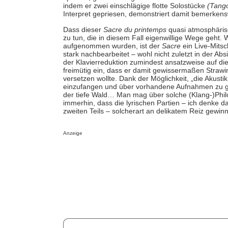
indem er zwei einschlägige flotte Solostücke
(Tang
Interpret gepriesen, demonstriert damit bemerkenswe
Dass dieser
Sacre du printemps
quasi atmosphärisc
zu tun, die in diesem Fall eigenwillige Wege geht.
aufgenommen wurden, ist der
Sacre
ein Live-Mitsc
stark nachbearbeitet – wohl nicht zuletzt in der Ab
der Klavierreduktion zumindest ansatzweise auf d
freimütig ein, dass er damit gewissermaßen Strawi
versetzen wollte. Dank der Möglichkeit, „die Akust
einzufangen und über vorhandene Aufnahmen zu gie
der tiefe Wald… Man mag über solche (Klang-)Philos
immerhin, dass die lyrischen Partien – ich denke d
zweiten Teils – solcherart an delikatem Reiz gewin
Anzeige