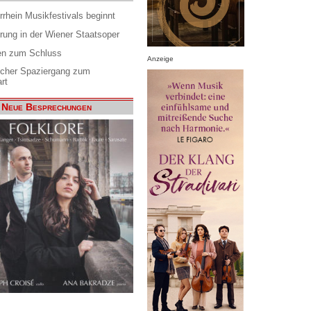
rrhein Musikfestivals beginnt
rung in der Wiener Staatsoper
en zum Schluss
Anzeige
scher Spaziergang zum
rt
Neue Besprechungen