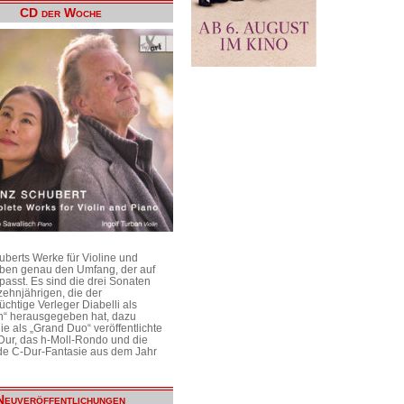
CD der Woche
uberts Werke für Violine und
aben genau den Umfang, der auf
passt. Es sind die drei Sonaten
ehnjährigen, die der
üchtige Verleger Diabelli als
n“ herausgegeben hat, dazu
e als „Grand Duo“ veröffentlichte
Dur, das h-Moll-Rondo und die
e C-Dur-Fantasie aus dem Jahr
Neuveröffentlichungen