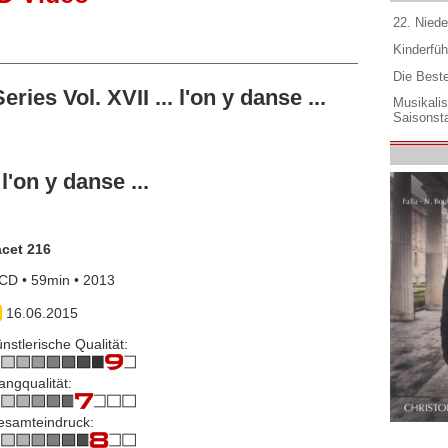
22. Niede
Kinderfüh
Die Best
es Vol. XVII ... l'on y danse ...
Musikali
Saisonsta
l'on y danse ...
acet 216
CD • 59min • 2013
16.06.2015
nstlerische Qualität:
angqualität:
esamteindruck: