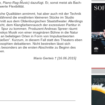
o, Piano-Rag-Music)
dazufügt. Er, sonst meist als Bach-
rte Flexibilität.
he Qualitäten annimmt, hat aber auch mit der Technik
 Während die erwähnten kleineren Stücke im Studio
hnitt aus dem Oldenburgischen Staatstheater. Allerdings
sicht, dem Klangfarbenrausch der exzessiven Partitur in
ie Spur zu kommen. Produzent Andreas Spreer räumt
nskys Musik von einer imaginären Bühne in die Natur
ik an beliebigen Orten in Form von Impulsantworten
ßen“. Kurzum, in diesem Fall statt des Theaters eben
ophien debattieren. Nicht bestreiten lässt sich
a besonders an die ersten Abschnitte zu Beginn des
nen.
Mario Gerteis † [16.06.2015]