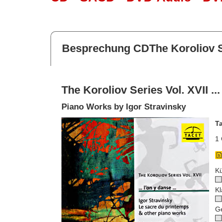
Besprechung CDThe Koroliov Seri
The Koroliov Series Vol. XVII ... 
Piano Works by Igor Stravinsky
T
1 
Kü
Kl
G