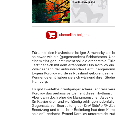
»bestellen bei jpc«
Für ambitiöse Klavierduos ist Igor Strawinskys selb
so etwas wie ein (gutgesatteltes) Schlachtross. U
einem einzigen Instrument soll die orchestrale Fül
Jetzt hat sich mit dem erfahrenen Duo Koroliov ei
Zweigespann der aufwühlenden Partitur angenom
Evgeni Koroliov wurde in Russland geboren, sein
Kennengelernt haben sie sich während ihrer Studie
Hamburg.
Es gibt zweifellos draufgängerischere, aggressiver
Koroliov das perkussive Element dieser rhythmisch
Aber dann doch eher die klangmagischen Aspekte h
für Klavier drei- und vierhändig erklingen jedenfalls 
Gegensatz zur Bearbeitung der
Drei Stücke für Str
Besetzung und trotz ihrer Betitelung laut dem Komp
spielen“, gedacht. Evgeni Koroliov unterstreicht zu