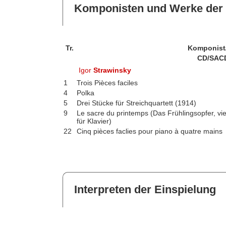
Komponisten und Werke der 
Tr.
Komponist
CD/SAC
Igor
Strawinsky
1
Trois Pièces faciles
4
Polka
5
Drei Stücke für Streichquartett (1914)
9
Le sacre du printemps (Das Frühlingsopfer, 
für Klavier)
22
Cinq pièces faclies pour piano à quatre mains
Interpreten der Einspielung