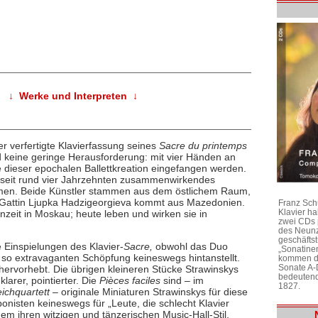
↓ Werke und Interpreten ↓
er verfertigte Klavierfassung seines
Sacre du printemps
nd keine geringe Herausforderung: mit vier Händen an
le dieser epochalen Ballettkreation eingefangen werden.
n seit rund vier Jahrzehnten zusammenwirkendes
men. Beide Künstler stammen aus dem östlichem Raum,
e Gattin Ljupka Hadzigeorgieva kommt aus Mazedonien.
Franz Sch
Klavier h
nzeit in Moskau; heute leben und wirken sie in
zwei CDs 
des Neunz
geschäftst
e Einspielungen des Klavier-
Sacre,
obwohl das Duo
„Sonatine
 so extravaganten Schöpfung keineswegs hintanstellt.
kommen di
Sonate A-
ervorhebt. Die übrigen kleineren Stücke Strawinskys
bedeutend
klarer, pointierter. Die
Pièces faciles
sind – im
1827.
eichquartett
– originale Miniaturen Strawinskys für diese
onisten keineswegs für „Leute, die schlecht Klavier
dem ihren witzigen und tänzerischen Music-Hall-Stil,