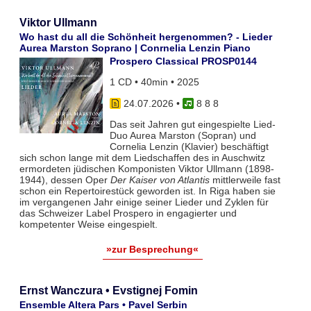
Viktor Ullmann
Wo hast du all die Schönheit hergenommen? - Lieder
Aurea Marston Soprano | Conrnelia Lenzin Piano
Prospero Classical PROSP0144
1 CD • 40min • 2025
24.07.2026
•
8 8 8
Das seit Jahren gut eingespielte Lied-
Duo Aurea Marston (Sopran) und
Cornelia Lenzin (Klavier) beschäftigt
sich schon lange mit dem Liedschaffen des in Auschwitz
ermordeten jüdischen Komponisten Viktor Ullmann (1898-
1944), dessen Oper
Der Kaiser von Atlantis
mittlerweile fast
schon ein Repertoirestück geworden ist. In Riga haben sie
im vergangenen Jahr einige seiner Lieder und Zyklen für
das Schweizer Label Prospero in engagierter und
kompetenter Weise eingespielt.
»zur Besprechung«
Ernst Wanczura • Evstignej Fomin
Ensemble Altera Pars • Pavel Serbin