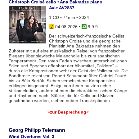
Christoph Croisé cello • Ana Bakradze piano
Avie AV2837
1 CD • 74min • 2024
04.08.2026
•
9 9 9
Der schweizerisch-französische Cellist
Christoph Croisé und die georgische
Pianistin Ana Bakradze nehmen den
Zuhörer mit auf eine musikalische Reise: von französischer
Eleganz über slawische Melancholie bis zum spanischen
Temperament. Den roten Faden zwischen unterschiedlichen
Stilen und Epochen offenbart der Albumtitel „Folklore“ –
durch alle Kompositionen weht der Geist der Volksmusik. Die
Bandbreite reicht von Robert Schumann über Gabriel Fauré
bis zu Béla Bartók. Sieben verschiedene Komponisten
erklingen insgesamt. Einige von ihnen nutzten echte
Volksmelodien; andere ahmen die charakteristischen Klänge
und Rhythmen nach. Stücke, die für Cello und Klavier
geschrieben wurden, stehen neben Transkriptionen.
»zur Besprechung«
Georg Philipp Telemann
Wind Overtures Vol. 3