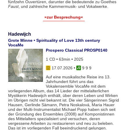
fünfzehn Ouvertüren, darunter die bedeutende zu Goethes
Faust
, und zahlreiche Kammermusik- und Vokalwerke.
»zur Besprechung«
Hadewijch
Grote Minne • Spirituality of Love 13th century
VocaMe
Prospero Classical PROSP0140
1 CD • 63min • 2025
17.07.2026
•
9 9 9
Auf eine musikalische Reise ins 13.
Jahrhundert führt uns das
Vokalensemble VocaMe mit dem
vorliegenden Album, das 14 Lieder der mittelalterlichen
Mystikerin Hadewijch enthält, über deren Leben und Wirken
im Übrigen nicht viel bekannt ist. Die vier Sängerinnen Sigrid
Hausen, Gerlinde Sämann, Petra Noskalová, Maria Hauer
und der Multi-Instrumentalist Michael Popp haben sich seit
der Gründung des Ensembles (2008) auf Komponistinnen
des Mittelalters spezialisiert und versuchen, deren
vergessene Arbeiten zu restaurieren und neu zu beleben.
Das ist im vorliegenden Fall beeindruckend gelungen.