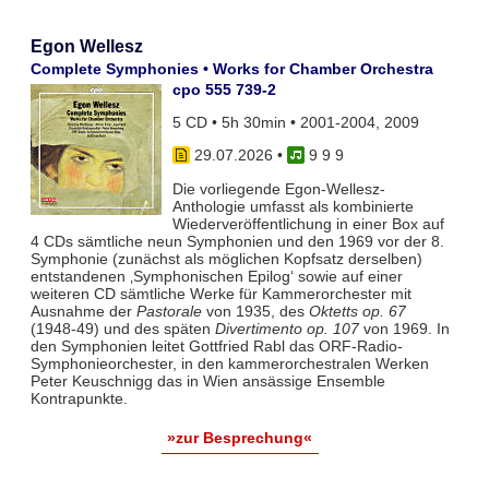
Egon Wellesz
Complete Symphonies • Works for Chamber Orchestra
cpo 555 739-2
5 CD • 5h 30min • 2001-2004, 2009
29.07.2026
•
9 9 9
Die vorliegende Egon-Wellesz-
Anthologie umfasst als kombinierte
Wiederveröffentlichung in einer Box auf
4 CDs sämtliche neun Symphonien und den 1969 vor der 8.
Symphonie (zunächst als möglichen Kopfsatz derselben)
entstandenen ‚Symphonischen Epilog‘ sowie auf einer
weiteren CD sämtliche Werke für Kammerorchester mit
Ausnahme der
Pastorale
von 1935, des
Oktetts op. 67
(1948-49) und des späten
Divertimento op. 107
von 1969. In
den Symphonien leitet Gottfried Rabl das ORF-Radio-
Symphonieorchester, in den kammerorchestralen Werken
Peter Keuschnigg das in Wien ansässige Ensemble
Kontrapunkte.
»zur Besprechung«