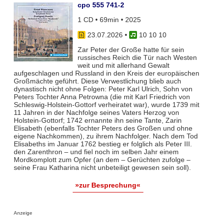
cpo 555 741-2
1 CD • 69min • 2025
23.07.2026
•
10 10 10
Zar Peter der Große hatte für sein
russisches Reich die Tür nach Westen
weit und mit allerhand Gewalt
aufgeschlagen und Russland in den Kreis der europäischen
Großmächte geführt. Diese Verwestlichung blieb auch
dynastisch nicht ohne Folgen: Peter Karl Ulrich, Sohn von
Peters Tochter Anna Petrowna (die mit Karl Friedrich von
Schleswig-Holstein-Gottorf verheiratet war), wurde 1739 mit
11 Jahren in der Nachfolge seines Vaters Herzog von
Holstein-Gottorf; 1742 ernannte ihn seine Tante, Zarin
Elisabeth (ebenfalls Tochter Peters des Großen und ohne
eigene Nachkommen), zu ihrem Nachfolger. Nach dem Tod
Elisabeths im Januar 1762 bestieg er folglich als Peter III.
den Zarenthron – und fiel noch im selben Jahr einem
Mordkomplott zum Opfer (an dem – Gerüchten zufolge –
seine Frau Katharina nicht unbeteiligt gewesen sein soll).
»zur Besprechung«
Anzeige