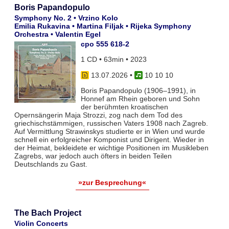
Boris Papandopulo
Symphony No. 2 • Vrzino Kolo
Emilia Rukavina • Martina Filjak • Rijeka Symphony
Orchestra • Valentin Egel
cpo 555 618-2
1 CD • 63min • 2023
13.07.2026
•
10 10 10
Boris Papandopulo (1906–1991), in
Honnef am Rhein geboren und Sohn
der berühmten kroatischen
Opernsängerin Maja Strozzi, zog nach dem Tod des
griechischstämmigen, russischen Vaters 1908 nach Zagreb.
Auf Vermittlung Strawinskys studierte er in Wien und wurde
schnell ein erfolgreicher Komponist und Dirigent. Wieder in
der Heimat, bekleidete er wichtige Positionen im Musikleben
Zagrebs, war jedoch auch öfters in beiden Teilen
Deutschlands zu Gast.
»zur Besprechung«
The Bach Project
Violin Concerts