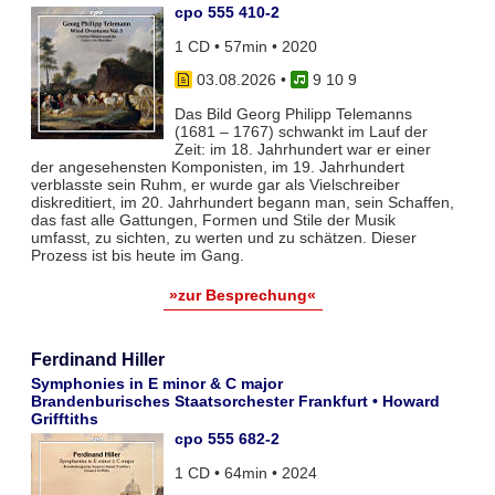
cpo 555 410-2
1 CD • 57min • 2020
03.08.2026
•
9 10 9
Das Bild Georg Philipp Telemanns
(1681 – 1767) schwankt im Lauf der
Zeit: im 18. Jahrhundert war er einer
der angesehensten Komponisten, im 19. Jahrhundert
verblasste sein Ruhm, er wurde gar als Vielschreiber
diskreditiert, im 20. Jahrhundert begann man, sein Schaffen,
das fast alle Gattungen, Formen und Stile der Musik
umfasst, zu sichten, zu werten und zu schätzen. Dieser
Prozess ist bis heute im Gang.
»zur Besprechung«
Ferdinand Hiller
Symphonies in E minor & C major
Brandenburisches Staatsorchester Frankfurt • Howard
Grifftiths
cpo 555 682-2
1 CD • 64min • 2024