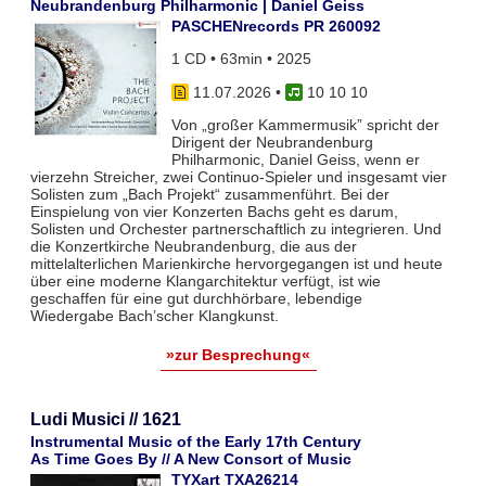
Neubrandenburg Philharmonic | Daniel Geiss
PASCHENrecords PR 260092
1 CD • 63min • 2025
11.07.2026
•
10 10 10
Von „großer Kammermusik” spricht der
Dirigent der Neubrandenburg
Philharmonic, Daniel Geiss, wenn er
vierzehn Streicher, zwei Continuo-Spieler und insgesamt vier
Solisten zum „Bach Projekt“ zusammenführt. Bei der
Einspielung von vier Konzerten Bachs geht es darum,
Solisten und Orchester partnerschaftlich zu integrieren. Und
die Konzertkirche Neubrandenburg, die aus der
mittelalterlichen Marienkirche hervorgegangen ist und heute
über eine moderne Klangarchitektur verfügt, ist wie
geschaffen für eine gut durchhörbare, lebendige
Wiedergabe Bach’scher Klangkunst.
»zur Besprechung«
Ludi Musici // 1621
Instrumental Music of the Early 17th Century
As Time Goes By // A New Consort of Music
TYXart TXA26214