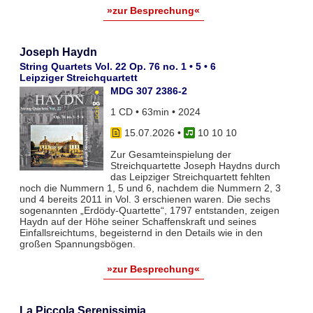
»zur Besprechung«
Joseph Haydn
String Quartets Vol. 22 Op. 76 no. 1 • 5 • 6
Leipziger Streichquartett
MDG 307 2386-2
1 CD • 63min • 2024
15.07.2026
•
10 10 10
Zur Gesamteinspielung der
Streichquartette Joseph Haydns durch
das Leipziger Streichquartett fehlten
noch die Nummern 1, 5 und 6, nachdem die Nummern 2, 3
und 4 bereits 2011 in Vol. 3 erschienen waren. Die sechs
sogenannten „Erdödy-Quartette“, 1797 entstanden, zeigen
Haydn auf der Höhe seiner Schaffenskraft und seines
Einfallsreichtums, begeisternd in den Details wie in den
großen Spannungsbögen.
»zur Besprechung«
La Piccola Serenissimia