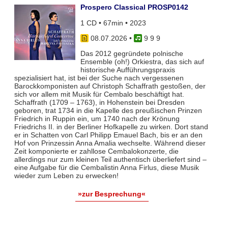
Prospero Classical PROSP0142
1 CD • 67min • 2023
08.07.2026
•
9 9 9
Das 2012 gegründete polnische
Ensemble (oh!) Orkiestra, das sich auf
historische Aufführungspraxis
spezialisiert hat, ist bei der Suche nach vergessenen
Barockkomponisten auf Christoph Schaffrath gestoßen, der
sich vor allem mit Musik für Cembalo beschäftigt hat.
Schaffrath (1709 – 1763), in Hohenstein bei Dresden
geboren, trat 1734 in die Kapelle des preußischen Prinzen
Friedrich in Ruppin ein, um 1740 nach der Krönung
Friedrichs II. in der Berliner Hofkapelle zu wirken. Dort stand
er in Schatten von Carl Philipp Emauel Bach, bis er an den
Hof von Prinzessin Anna Amalia wechselte. Während dieser
Zeit komponierte er zahllose Cembalokonzerte, die
allerdings nur zum kleinen Teil authentisch überliefert sind –
eine Aufgabe für die Cembalistin Anna Firlus, diese Musik
wieder zum Leben zu erwecken!
»zur Besprechung«