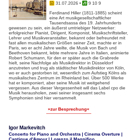
31.07.2026
•
9 10 9
Ferdinand Hiller (1811-1885) scheint
eine Art musikgesellschaftlicher
Tausendsassa des 19. Jahrhunderts
gewesen zu sein, ein äußerst umtriebiger Netzwerker:
erfolgreicher Pianist, Dirigent, Komponist, Musikschriftsteller,
Lehrer und Musikveranstalter, bekannt oder befreundet mit
fast allen musikalischen Größen seiner Zeit, machte er in
Paris, wo er acht Jahre weilte, die Musik von Bach und
Beethoven bekannt, lebte mehrere Jahre in Italien, animierte
Robert Schumann, für den er später auch die Grabrede
hielt, seine Nachfolge als Musikdirektor in Düsseldorf
anzutreten und trug als städtischer Musikdirektor von Köln,
wo er auch gestorben ist, wesentlich zum Aufstieg Kölns als
musikalisches Zentrum im Rheinland bei. Über 500 Werke
hat er komponiert, aber seine Musik ist weitgehend
vergessen. Aus dieser Vergessenheit will das Label cpo die
Musik herausholen, zwei seiner insgesamt sechs
Symphonien sind hier versammelt.
»zur Besprechung«
Igor Markevitch
Concerto for Piano and Orchestra | Cinema Overture |
Cantique d'Amour | Lorenzo il Magnifico