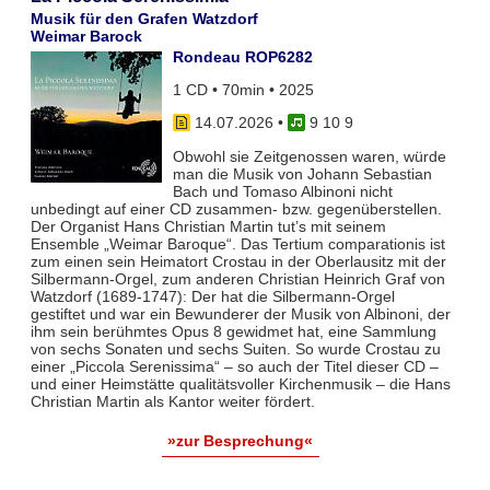
Musik für den Grafen Watzdorf
Weimar Barock
Rondeau ROP6282
1 CD • 70min • 2025
14.07.2026
•
9 10 9
Obwohl sie Zeitgenossen waren, würde
man die Musik von Johann Sebastian
Bach und Tomaso Albinoni nicht
unbedingt auf einer CD zusammen- bzw. gegenüberstellen.
Der Organist Hans Christian Martin tut’s mit seinem
Ensemble „Weimar Baroque“. Das Tertium comparationis ist
zum einen sein Heimatort Crostau in der Oberlausitz mit der
Silbermann-Orgel, zum anderen Christian Heinrich Graf von
Watzdorf (1689-1747): Der hat die Silbermann-Orgel
gestiftet und war ein Bewunderer der Musik von Albinoni, der
ihm sein berühmtes Opus 8 gewidmet hat, eine Sammlung
von sechs Sonaten und sechs Suiten. So wurde Crostau zu
einer „Piccola Serenissima“ – so auch der Titel dieser CD –
und einer Heimstätte qualitätsvoller Kirchenmusik – die Hans
Christian Martin als Kantor weiter fördert.
»zur Besprechung«