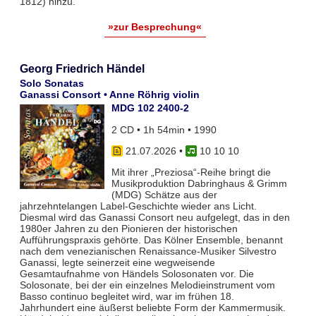
1812) hinzu.
»zur Besprechung«
Georg Friedrich Händel
Solo Sonatas
Ganassi Consort • Anne Röhrig violin
MDG 102 2400-2
2 CD • 1h 54min • 1990
21.07.2026
•
10 10 10
Mit ihrer „Preziosa“-Reihe bringt die
Musikproduktion Dabringhaus & Grimm
(MDG) Schätze aus der
jahrzehntelangen Label-Geschichte wieder ans Licht.
Diesmal wird das Ganassi Consort neu aufgelegt, das in den
1980er Jahren zu den Pionieren der historischen
Aufführungspraxis gehörte. Das Kölner Ensemble, benannt
nach dem venezianischen Renaissance-Musiker Silvestro
Ganassi, legte seinerzeit eine wegweisende
Gesamtaufnahme von Händels Solosonaten vor. Die
Solosonate, bei der ein einzelnes Melodieinstrument vom
Basso continuo begleitet wird, war im frühen 18.
Jahrhundert eine äußerst beliebte Form der Kammermusik.