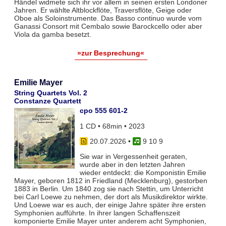
Händel widmete sich ihr vor allem in seinen ersten Londoner
Jahren. Er wählte Altblockflöte, Traversflöte, Geige oder
Oboe als Soloinstrumente. Das Basso continuo wurde vom
Ganassi Consort mit Cembalo sowie Barockcello oder aber
Viola da gamba besetzt.
»zur Besprechung«
Emilie Mayer
String Quartets Vol. 2
Constanze Quartett
cpo 555 601-2
1 CD • 68min • 2023
20.07.2026
•
9 10 9
Sie war in Vergessenheit geraten,
wurde aber in den letzten Jahren
wieder entdeckt: die Komponistin Emilie
Mayer, geboren 1812 in Friedland (Mecklenburg), gestorben
1883 in Berlin. Um 1840 zog sie nach Stettin, um Unterricht
bei Carl Loewe zu nehmen, der dort als Musikdirektor wirkte.
Und Loewe war es auch, der einige Jahre später ihre ersten
Symphonien aufführte. In ihrer langen Schaffenszeit
komponierte Emilie Mayer unter anderem acht Symphonien,