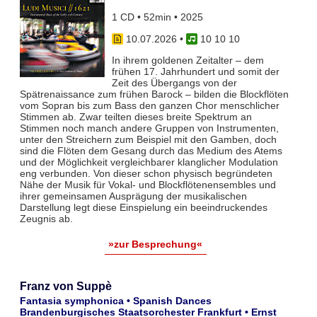
1 CD • 52min • 2025
10.07.2026
•
10 10 10
In ihrem goldenen Zeitalter – dem
frühen 17. Jahrhundert und somit der
Zeit des Übergangs von der
Spätrenaissance zum frühen Barock – bilden die Blockflöten
vom Sopran bis zum Bass den ganzen Chor menschlicher
Stimmen ab. Zwar teil­ten dieses breite Spektrum an
Stimmen noch manch andere Gruppen von Instrumenten,
unter den Streichern zum Bei­spiel mit den Gamben, doch
sind die Flöten dem Gesang durch das Medium des Atems
und der Möglichkeit vergleich­barer klanglicher Modulation
eng verbunden. Von dieser schon physisch begründeten
Nähe der Musik für Vokal- und Blockflö­tenensembles und
ihrer gemeinsamen Ausprägung der musikalischen
Darstellung legt diese Einspielung ein beeindruckendes
Zeugnis ab.
»zur Besprechung«
Franz von Suppè
Fantasia symphonica • Spanish Dances
Brandenburgisches Staatsorchester Frankfurt • Ernst