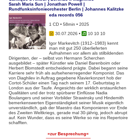
Sarah Maria Sun | Jonathan Powell |
Rundfunksinfonieorchester Berlin | Johannes Kalitzke
eda records 056
1 CD • 58min • 2025
30.07.2026
•
10 10 10
Igor Markevitch (1912–1983) kennt
man mit gut 250 überlieferten
Aufnahmen vor allem als stilbildenden
Dirigenten, der – selbst von Hermann Scherchen
ausgebildet – später Künstler wie Daniel Barenboim oder
Herbert Blomstedt entscheidend prägte. Dabei begann seine
Karriere sehr früh als aufsehenerregender Komponist. Das
von Diaghilev in Auftrag gegebene Klavierkonzert hob der
Cortot-Schüler einen Tag nach seinem 17. Geburtstag in
London aus der Taufe. Angesichts der wirklich erstaunlichen
Qualitäten und der trotz spürbarer Einflüsse Nadia
Boulangers und seiner Vorbilder Strawinsky und Hindemith
bemerkenswerten Eigenständigkeit seiner Musik eigentlich
unverständlich, gab der Maestro das Komponieren vor Ende
des Zweiten Weltkriegs, gerade mal 30-jährig, jedoch abrupt
auf. Kein Wunder, dass es seine Werke so nie ins Repertoire
schafften.
»zur Besprechung«