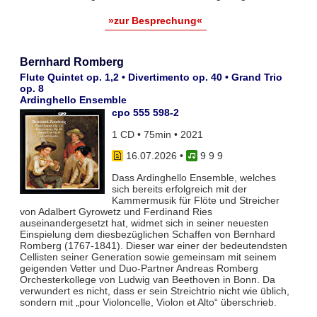
»zur Besprechung«
Bernhard Romberg
Flute Quintet op. 1,2 • Divertimento op. 40 • Grand Trio
op. 8
Ardinghello Ensemble
cpo 555 598-2
1 CD • 75min • 2021
16.07.2026
•
9 9 9
Dass Ardinghello Ensemble, welches
sich bereits erfolgreich mit der
Kammermusik für Flöte und Streicher
von Adalbert Gyrowetz und Ferdinand Ries
auseinandergesetzt hat, widmet sich in seiner neuesten
Einspielung dem diesbezüglichen Schaffen von Bernhard
Romberg (1767-1841). Dieser war einer der bedeutendsten
Cellisten seiner Generation sowie gemeinsam mit seinem
geigenden Vetter und Duo-Partner Andreas Romberg
Orchesterkollege von Ludwig van Beethoven in Bonn. Da
verwundert es nicht, dass er sein Streichtrio nicht wie üblich,
sondern mit „pour Violoncelle, Violon et Alto“ überschrieb.