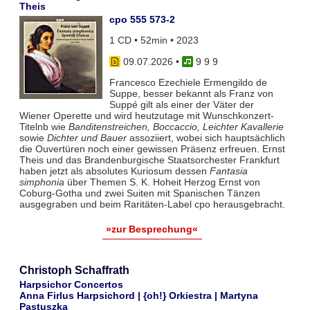
Theis
cpo 555 573-2
1 CD • 52min • 2023
09.07.2026
•
9 9 9
Francesco Ezechiele Ermengildo de
Suppe, besser bekannt als Franz von
Suppé gilt als einer der Väter der
Wiener Operette und wird heutzutage mit Wunschkonzert-
Titelnb wie
Banditenstreichen, Boccaccio, Leichter Kavallerie
sowie
Dichter und Bauer
assoziiert, wobei sich hauptsächlich
die Ouvertüren noch einer gewissen Präsenz erfreuen. Ernst
Theis und das Brandenburgische Staatsorchester Frankfurt
haben jetzt als absolutes Kuriosum dessen
Fantasia
simphonia
über Themen S. K. Hoheit Herzog Ernst von
Coburg-Gotha und zwei Suiten mit Spanischen Tänzen
ausgegraben und beim Raritäten-Label cpo herausgebracht.
»zur Besprechung«
Christoph Schaffrath
Harpsichor Concertos
Anna Firlus Harpsichord | {oh!} Orkiestra | Martyna
Pastuszka