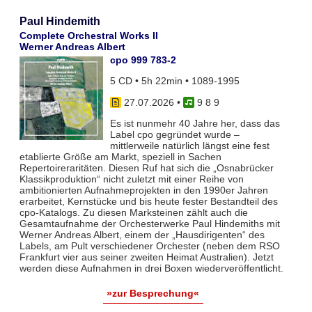
Paul Hindemith
Complete Orchestral Works II
Werner Andreas Albert
cpo 999 783-2
5 CD • 5h 22min • 1089-1995
27.07.2026
•
9 8 9
Es ist nunmehr 40 Jahre her, dass das
Label cpo gegründet wurde –
mittlerweile natürlich längst eine fest
etablierte Größe am Markt, speziell in Sachen
Repertoireraritäten. Diesen Ruf hat sich die „Osnabrücker
Klassikproduktion“ nicht zuletzt mit einer Reihe von
ambitionierten Aufnahmeprojekten in den 1990er Jahren
erarbeitet, Kernstücke und bis heute fester Bestandteil des
cpo-Katalogs. Zu diesen Marksteinen zählt auch die
Gesamtaufnahme der Orchesterwerke Paul Hindemiths mit
Werner Andreas Albert, einem der „Hausdirigenten“ des
Labels, am Pult verschiedener Orchester (neben dem RSO
Frankfurt vier aus seiner zweiten Heimat Australien). Jetzt
werden diese Aufnahmen in drei Boxen wiederveröffentlicht.
»zur Besprechung«