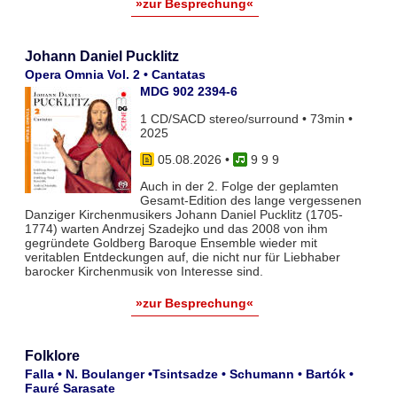
»zur Besprechung«
Johann Daniel Pucklitz
Opera Omnia Vol. 2 • Cantatas
MDG 902 2394-6
1 CD/SACD stereo/surround • 73min •
2025
05.08.2026
•
9 9 9
Auch in der 2. Folge der geplamten
Gesamt-Edition des lange vergessenen
Danziger Kirchenmusikers Johann Daniel Pucklitz (1705-
1774) warten Andrzej Szadejko und das 2008 von ihm
gegründete Goldberg Baroque Ensemble wieder mit
veritablen Entdeckungen auf, die nicht nur für Liebhaber
barocker Kirchenmusik von Interesse sind.
»zur Besprechung«
Folklore
Falla • N. Boulanger •Tsintsadze • Schumann • Bartók •
Fauré Sarasate