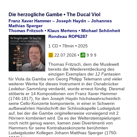
Die herzogliche Gambe • The Ducal Viol
Franz Xaver Hammer – Joseph Haydn – Johannes
Mathias Sperger
Thomas Fritzsch • Klaus Mertens • Michael Schönheit
Rondeau ROP6287
1 CD • 78min • 2025
22.07.2026
•
9 9 9
Thomas Fritzsch, dem die Musikwelt
bereits die Wiederentdeckung des
einzigen Exemplars der
12 Fantasien
für Viola da Gamba von Georg Philipp Telemann und vieler
weiterer Werke für dieses Instrument in der Osnabrücker
Ledebur-Sammlung
verdankt, wurde erneut fündig. Diesmal
stöberte er 14 Kompositionen von Franz Xaver Hammer
(1746-1817), für den Joseph Haydn höchstwahrscheinlich
seine Cello-Konzerte komponierte, in einer in Schwerin
aufbewahrten Handschrift der Schlosskapelle Ludwigslust
auf, bei der die Gambe originellerweise vorwiegend mit 2
Hörnern kombiniert wird. Da es der Weltersteinspielungen
noch nicht genug waren, kamen zwei Divertimenti von
Hammers für seine Kontrabasskonzerte berühmten
Ludwigsluster Kollegen Johann Matthias Sperger (1750-