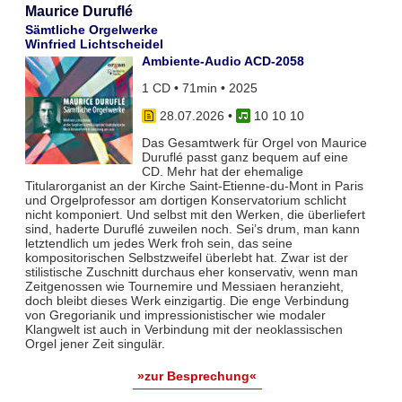
Maurice Duruflé
Sämtliche Orgelwerke
Winfried Lichtscheidel
Ambiente-Audio ACD-2058
1 CD • 71min • 2025
28.07.2026
•
10 10 10
Das Gesamtwerk für Orgel von Maurice
Duruflé passt ganz bequem auf eine
CD. Mehr hat der ehemalige
Titularorganist an der Kirche Saint-Etienne-du-Mont in Paris
und Orgelprofessor am dortigen Konservatorium schlicht
nicht komponiert. Und selbst mit den Werken, die überliefert
sind, haderte Duruflé zuweilen noch. Sei’s drum, man kann
letztendlich um jedes Werk froh sein, das seine
kompositorischen Selbstzweifel überlebt hat. Zwar ist der
stilistische Zuschnitt durchaus eher konservativ, wenn man
Zeitgenossen wie Tournemire und Messiaen heranzieht,
doch bleibt dieses Werk einzigartig. Die enge Verbindung
von Gregorianik und impressionistischer wie modaler
Klangwelt ist auch in Verbindung mit der neoklassischen
Orgel jener Zeit singulär.
»zur Besprechung«