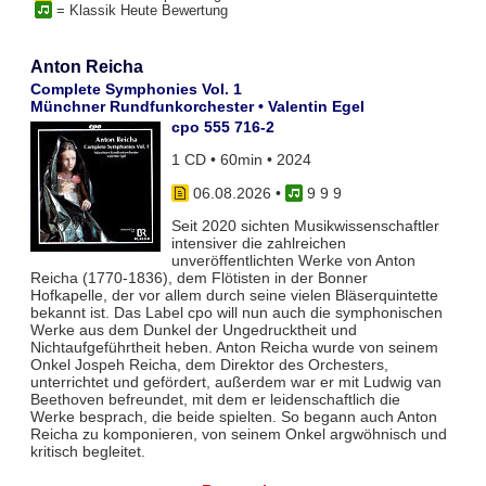
= Klassik Heute Bewertung
Anton Reicha
Complete Symphonies Vol. 1
Münchner Rundfunkorchester • Valentin Egel
cpo 555 716-2
1 CD • 60min • 2024
06.08.2026
•
9 9 9
Seit 2020 sichten Musikwissenschaftler
intensiver die zahlreichen
unveröffentlichten Werke von Anton
Reicha (1770-1836), dem Flötisten in der Bonner
Hofkapelle, der vor allem durch seine vielen Bläserquintette
bekannt ist. Das Label cpo will nun auch die symphonischen
Werke aus dem Dunkel der Ungedrucktheit und
Nichtaufgeführtheit heben. Anton Reicha wurde von seinem
Onkel Jospeh Reicha, dem Direktor des Orchesters,
unterrichtet und gefördert, außerdem war er mit Ludwig van
Beethoven befreundet, mit dem er leidenschaftlich die
Werke besprach, die beide spielten. So begann auch Anton
Reicha zu komponieren, von seinem Onkel argwöhnisch und
kritisch begleitet.