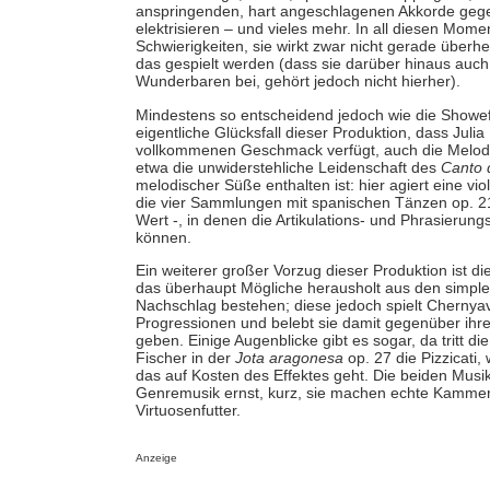
anspringenden, hart angeschlagenen Akkorde ge
elektrisieren – und vieles mehr. In all diesen Mom
Schwierigkeiten, sie wirkt zwar nicht gerade über
das gespielt werden (dass sie darüber hinaus auch 
Wunderbaren bei, gehört jedoch nicht hierher).
Mindestens so entscheidend jedoch wie die Showeffe
eigentliche Glücksfall dieser Produktion, dass Juli
vollkommenen Geschmack verfügt, auch die Melodi
etwa die unwiderstehliche Leidenschaft des
Canto 
melodischer Süße enthalten ist: hier agiert eine v
die vier Sammlungen mit spanischen Tänzen op. 21
Wert -, in denen die Artikulations- und Phrasierung
können.
Ein weiterer großer Vorzug dieser Produktion ist die
das überhaupt Mögliche herausholt aus den simple
Nachschlag bestehen; diese jedoch spielt Chernya
Progressionen und belebt sie damit gegenüber ihre
geben. Einige Augenblicke gibt es sogar, da tritt d
Fischer in der
Jota aragonesa
op. 27 die Pizzicati,
das auf Kosten des Effektes geht. Die beiden Mus
Genremusik ernst, kurz, sie machen echte Kammerm
Virtuosenfutter.
Anzeige