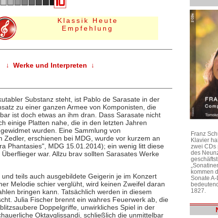
Klassik Heute
Empfehlung
↓ Werke und Interpreten ↓
utabler Substanz steht, ist Pablo de Sarasate in der
satz zu einer ganzen Armee von Komponisten, die
bar ist doch etwas an ihm dran. Dass Sarasate nicht
ich einige Platten nahe, die in den letzten Jahren
r gewidmet wurden. Eine Sammlung von
Franz Sch
ph Zedler, erschienen bei MDG, wurde vor kurzem an
Klavier h
ra Phantasies", MDG 15.01.2014); ein wenig litt diese
zwei CDs 
des Neunz
 Überflieger war. Allzu brav sollten Sarasates Werke
geschäftst
„Sonatine
kommen di
 und teils auch ausgebildete Geigerin je im Konzert
Sonate A-
ner Melodie schier verglüht, wird keinen Zweifel daran
bedeutend
1827.
ahlen bringen kann. Tatsächlich werden in diesem
ht. Julia Fischer brennt ein wahres Feuerwerk ab, die
blitzsaubere Doppelgriffe, unwirkliches Spiel in der
hauerliche Oktavglissandi, schließlich die unmittelbar