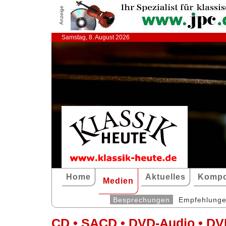
Anzeige
Samstag, 8. August 2026
Home
Aktuelles
Kompo
Medien
Besprechungen
Empfehlung
CD • SACD • DVD-Audio • DV