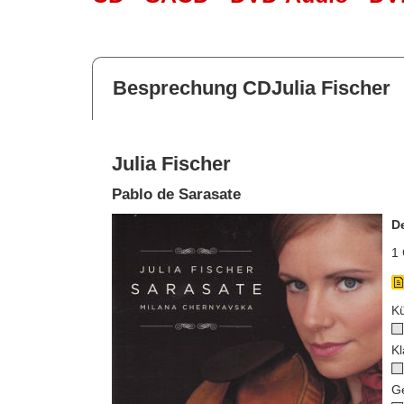
Besprechung CDJulia Fischer
Julia Fischer
Pablo de Sarasate
D
1 
Kü
Kl
G