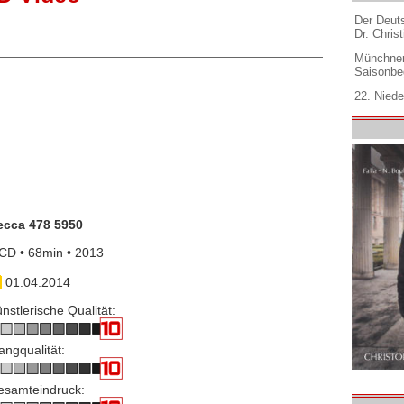
Der Deuts
Dr. Christ
Münchner
Saisonbe
22. Niede
ecca 478 5950
CD • 68min • 2013
01.04.2014
nstlerische Qualität:
angqualität:
esamteindruck: