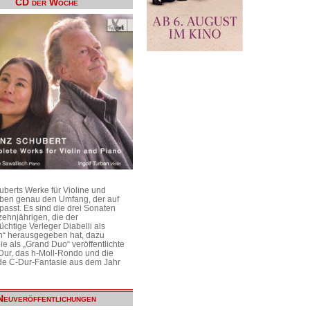
CD der Woche
uberts Werke für Violine und
aben genau den Umfang, der auf
passt. Es sind die drei Sonaten
ehnjährigen, die der
üchtige Verleger Diabelli als
n“ herausgegeben hat, dazu
e als „Grand Duo“ veröffentlichte
Dur, das h-Moll-Rondo und die
e C-Dur-Fantasie aus dem Jahr
Neuveröffentlichungen