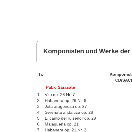
Komponisten und Werke der 
Tr.
Komponist
CD/SAC
Pablo
Sarasate
1
Vito op. 26 Nr. 7
2
Habanera op. 26 Nr. 8
3
Jota aragonesa op. 27
4
Serenata andaluza op. 28
5
El canto del ruiseñor op. 29
6
Malagueña op. 21
7
Habanera op. 21 Nr. 2