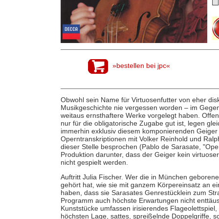
»bestellen bei jpc«
Obwohl sein Name für Virtuosenfutter von eher disk
Musikgeschichte nie vergessen worden – im Gegen
weitaus ernsthaftere Werke vorgelegt haben. Offen
nur für die obligatorische Zugabe gut ist, legen gle
immerhin exklusiv diesem komponierenden Geige
Operntranskriptionen mit Volker Reinhold und Ral
dieser Stelle besprochen (Pablo de Sarasate, "Ope
Produktion darunter, dass der Geiger kein virtuoser
nicht gespielt werden.
Auftritt Julia Fischer. Wer die in München geborene
gehört hat, wie sie mit ganzem Körpereinsatz an ei
haben, dass sie Sarasates Genrestücklein zum Str
Programm auch höchste Erwartungen nicht enttäusc
Kunststücke umfassen irisierendes Flageolettspiel, 
höchsten Lage, sattes, spreißelnde Doppelgriffe, sc