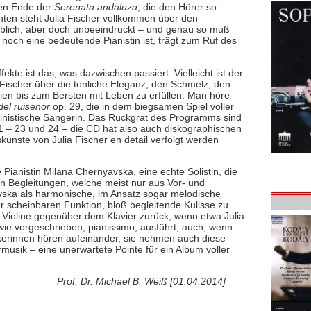
gen Ende der
Serenata andaluza
, die den Hörer so
enten steht Julia Fischer vollkommen über den
heblich, aber doch unbeeindruckt – und genau so muß
noch eine bedeutende Pianistin ist, trägt zum Ruf des
kte ist das, was dazwischen passiert. Vielleicht ist der
a Fischer über die tonliche Eleganz, den Schmelz, den
en bis zum Bersten mit Leben zu erfüllen. Man höre
del ruisenor
op. 29, die in dem biegsamen Spiel voller
iolinistische Sängerin. Das Rückgrat des Programms sind
 – 23 und 24 – die CD hat also auch diskographischen
skünste von Julia Fischer en detail verfolgt werden
 Pianistin Milana Chernyavska, eine echte Solistin, die
n Begleitungen, welche meist nur aus Vor- und
vska als harmonische, im Ansatz sogar melodische
r scheinbaren Funktion, bloß begleitende Kulisse zu
ie Violine gegenüber dem Klavier zurück, wenn etwa Julia
 wie vorgeschrieben, pianissimo, ausführt, auch, wenn
ikerinnen hören aufeinander, sie nehmen auch diese
usik – eine unerwartete Pointe für ein Album voller
Prof. Dr. Michael B. Weiß [01.04.2014]