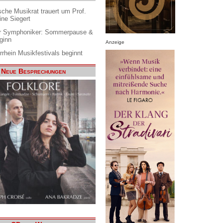
che Musikrat trauert um Prof.
ine Siegert
 Symphoniker: Sommerpause &
ginn
Anzeige
rrhein Musikfestivals beginnt
Neue Besprechungen