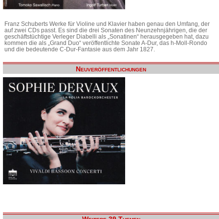
Franz Schuberts Werke für Violine und Klavier haben genau den Umfang, der
auf zwei CDs passt. Es sind die drei Sonaten des Neunzehnjährigen, die der
geschäftstüchtige Verleger Diabelli als „Sonatinen“ herausgegeben hat, dazu
kommen die als „Grand Duo“ veröffentlichte Sonate A-Dur, das h-Moll-Rondo
und die bedeutende C-Dur-Fantasie aus dem Jahr 1827.
Neuveröffentlichungen