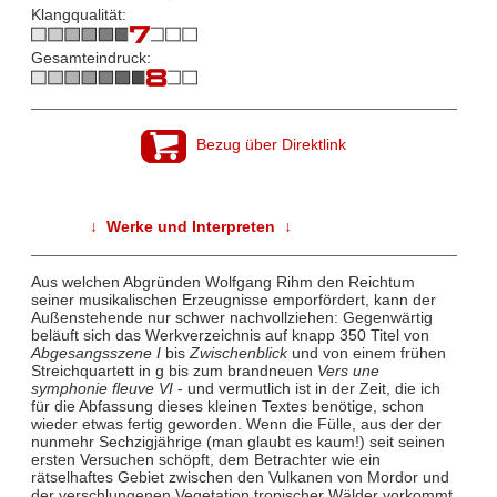
Klangqualität:
Gesamteindruck:
Bezug über Direktlink
↓ Werke und Interpreten ↓
Aus welchen Abgründen Wolfgang Rihm den Reichtum
seiner musikalischen Erzeugnisse emporfördert, kann der
Außenstehende nur schwer nachvollziehen: Gegenwärtig
beläuft sich das Werkverzeichnis auf knapp 350 Titel von
Abgesangsszene I
bis
Zwischenblick
und von einem frühen
Streichquartett in g bis zum brandneuen
Vers une
symphonie fleuve VI
- und vermutlich ist in der Zeit, die ich
für die Abfassung dieses kleinen Textes benötige, schon
wieder etwas fertig geworden. Wenn die Fülle, aus der der
nunmehr Sechzigjährige (man glaubt es kaum!) seit seinen
ersten Versuchen schöpft, dem Betrachter wie ein
rätselhaftes Gebiet zwischen den Vulkanen von Mordor und
der verschlungenen Vegetation tropischer Wälder vorkommt,