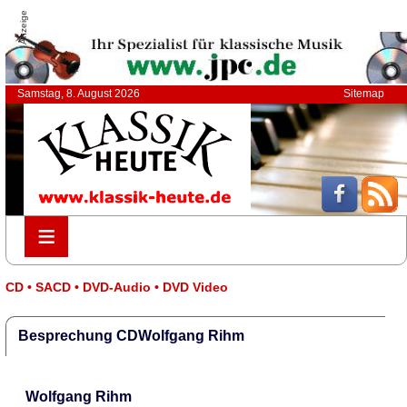
Anzeige
Samstag, 8. August 2026
Sitemap
≡
≡
CD • SACD • DVD-Audio • DVD Video
Besprechung CDWolfgang Rihm
Wolfgang Rihm