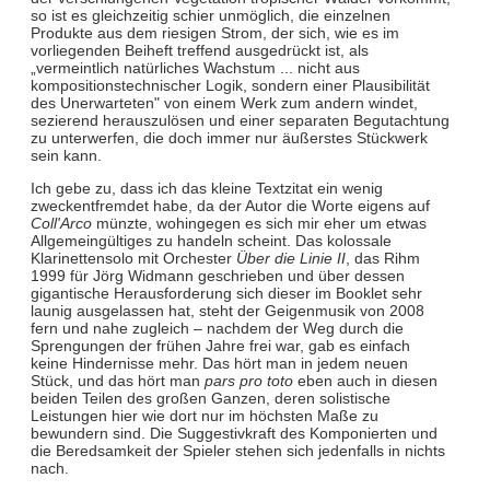
so ist es gleichzeitig schier unmöglich, die einzelnen
Produkte aus dem riesigen Strom, der sich, wie es im
vorliegenden Beiheft treffend ausgedrückt ist, als
„vermeintlich natürliches Wachstum ... nicht aus
kompositionstechnischer Logik, sondern einer Plausibilität
des Unerwarteten" von einem Werk zum andern windet,
sezierend herauszulösen und einer separaten Begutachtung
zu unterwerfen, die doch immer nur äußerstes Stückwerk
sein kann.
Ich gebe zu, dass ich das kleine Textzitat ein wenig
zweckentfremdet habe, da der Autor die Worte eigens auf
Coll'Arco
münzte, wohingegen es sich mir eher um etwas
Allgemeingültiges zu handeln scheint. Das kolossale
Klarinettensolo mit Orchester
Über die Linie II
, das Rihm
1999 für Jörg Widmann geschrieben und über dessen
gigantische Herausforderung sich dieser im Booklet sehr
launig ausgelassen hat, steht der Geigenmusik von 2008
fern und nahe zugleich – nachdem der Weg durch die
Sprengungen der frühen Jahre frei war, gab es einfach
keine Hindernisse mehr. Das hört man in jedem neuen
Stück, und das hört man
pars pro toto
eben auch in diesen
beiden Teilen des großen Ganzen, deren solistische
Leistungen hier wie dort nur im höchsten Maße zu
bewundern sind. Die Suggestivkraft des Komponierten und
die Beredsamkeit der Spieler stehen sich jedenfalls in nichts
nach.