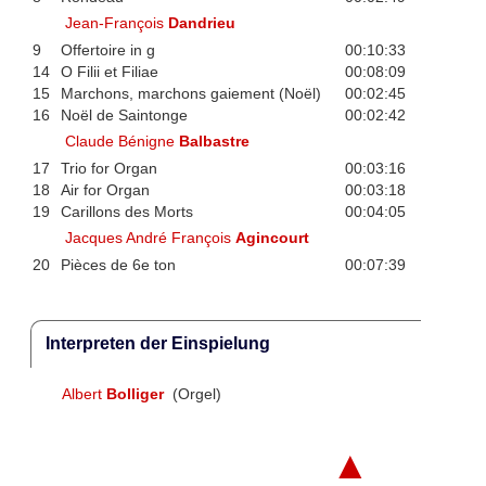
Jean-François
Dandrieu
9
Offertoire in g
00:10:33
14
O Filii et Filiae
00:08:09
15
Marchons, marchons gaiement (Noël)
00:02:45
16
Noël de Saintonge
00:02:42
Claude Bénigne
Balbastre
17
Trio for Organ
00:03:16
18
Air for Organ
00:03:18
19
Carillons des Morts
00:04:05
Jacques André François
Agincourt
20
Pièces de 6e ton
00:07:39
Interpreten der Einspielung
Albert
Bolliger
(Orgel)
▲