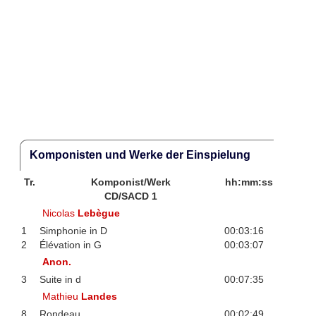
Komponisten und Werke der Einspielung
Tr.
Komponist/Werk
hh:mm:ss
CD/SACD 1
Nicolas
Lebègue
1
Simphonie in D
00:03:16
2
Élévation in G
00:03:07
Anon.
3
Suite in d
00:07:35
Mathieu
Landes
8
Rondeau
00:02:49