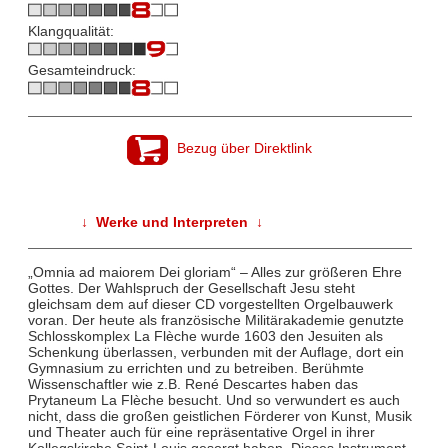
Klangqualität:
Gesamteindruck:
Bezug über Direktlink
↓ Werke und Interpreten ↓
„Omnia ad maiorem Dei gloriam“ – Alles zur größeren Ehre
Gottes. Der Wahlspruch der Gesellschaft Jesu steht
gleichsam dem auf dieser CD vorgestellten Orgelbauwerk
voran. Der heute als französische Militärakademie genutzte
Schlosskomplex La Flèche wurde 1603 den Jesuiten als
Schenkung überlassen, verbunden mit der Auflage, dort ein
Gymnasium zu errichten und zu betreiben. Berühmte
Wissenschaftler wie z.B. René Descartes haben das
Prytaneum La Flèche besucht. Und so verwundert es auch
nicht, dass die großen geistlichen Förderer von Kunst, Musik
und Theater auch für eine repräsentative Orgel in ihrer
Kollegskirche Saint-Louis gesorgt haben. Dieses Instrument