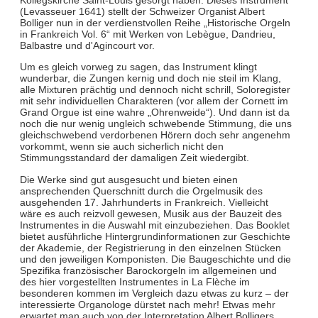
(Levasseuer 1641) stellt der Schweizer Organist Albert
Bolliger nun in der verdienstvollen Reihe „Historische Orgeln
in Frankreich Vol. 6“ mit Werken von Lebègue, Dandrieu,
Balbastre und d'Agincourt vor.
Um es gleich vorweg zu sagen, das Instrument klingt
wunderbar, die Zungen kernig und doch nie steil im Klang,
alle Mixturen prächtig und dennoch nicht schrill, Soloregister
mit sehr individuellen Charakteren (vor allem der Cornett im
Grand Orgue ist eine wahre „Ohrenweide“). Und dann ist da
noch die nur wenig ungleich schwebende Stimmung, die uns
gleichschwebend verdorbenen Hörern doch sehr angenehm
vorkommt, wenn sie auch sicherlich nicht den
Stimmungsstandard der damaligen Zeit wiedergibt.
Die Werke sind gut ausgesucht und bieten einen
ansprechenden Querschnitt durch die Orgelmusik des
ausgehenden 17. Jahrhunderts in Frankreich. Vielleicht
wäre es auch reizvoll gewesen, Musik aus der Bauzeit des
Instrumentes in die Auswahl mit einzubeziehen. Das Booklet
bietet ausführliche Hintergrundinformationen zur Geschichte
der Akademie, der Registrierung in den einzelnen Stücken
und den jeweiligen Komponisten. Die Baugeschichte und die
Spezifika französischer Barockorgeln im allgemeinen und
des hier vorgestellten Instrumentes in La Flèche im
besonderen kommen im Vergleich dazu etwas zu kurz – der
interessierte Organologe dürstet nach mehr! Etwas mehr
erwartet man auch von der Interpretation Albert Bolligers.