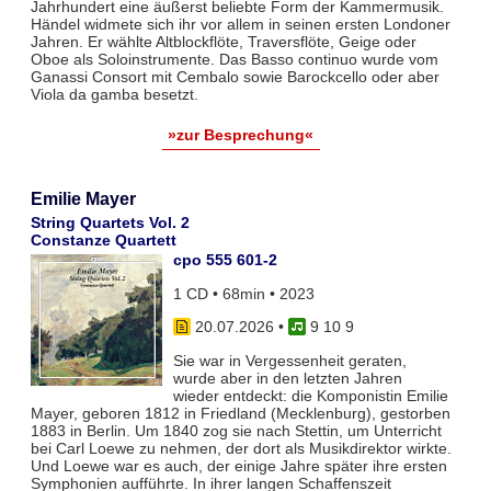
Jahrhundert eine äußerst beliebte Form der Kammermusik.
Händel widmete sich ihr vor allem in seinen ersten Londoner
Jahren. Er wählte Altblockflöte, Traversflöte, Geige oder
Oboe als Soloinstrumente. Das Basso continuo wurde vom
Ganassi Consort mit Cembalo sowie Barockcello oder aber
Viola da gamba besetzt.
»zur Besprechung«
Emilie Mayer
String Quartets Vol. 2
Constanze Quartett
cpo 555 601-2
1 CD • 68min • 2023
20.07.2026
•
9 10 9
Sie war in Vergessenheit geraten,
wurde aber in den letzten Jahren
wieder entdeckt: die Komponistin Emilie
Mayer, geboren 1812 in Friedland (Mecklenburg), gestorben
1883 in Berlin. Um 1840 zog sie nach Stettin, um Unterricht
bei Carl Loewe zu nehmen, der dort als Musikdirektor wirkte.
Und Loewe war es auch, der einige Jahre später ihre ersten
Symphonien aufführte. In ihrer langen Schaffenszeit