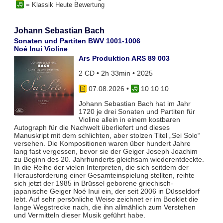
= Klassik Heute Bewertung
Johann Sebastian Bach
Sonaten und Partiten BWV 1001-1006
Noé Inui Violine
Ars Produktion ARS 89 003
2 CD • 2h 33min • 2025
07.08.2026
•
10 10 10
Johann Sebastian Bach hat im Jahr
1720 je drei Sonaten und Partiten für
Violine allein in einem kostbaren
Autograph für die Nachwelt überliefert und dieses
Manuskript mit dem schlichten, aber stolzen Titel „Sei Solo“
versehen. Die Kompositionen waren über hundert Jahre
lang fast vergessen, bevor sie der Geiger Joseph Joachim
zu Beginn des 20. Jahrhunderts gleichsam wiederentdeckte.
In die Reihe der vielen Interpreten, die sich seitdem der
Herausforderung einer Gesamteinspielung stellten, reihte
sich jetzt der 1985 in Brüssel geborene griechisch-
japanische Geiger Noé Inui ein, der seit 2006 in Düsseldorf
lebt. Auf sehr persönliche Weise zeichnet er im Booklet die
lange Wegstrecke nach, die ihn allmählich zum Verstehen
und Vermitteln dieser Musik geführt habe.