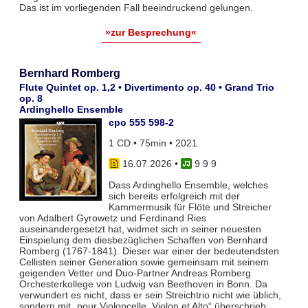
Das ist im vorliegenden Fall beeindruckend gelungen.
»zur Besprechung«
Bernhard Romberg
Flute Quintet op. 1,2 • Divertimento op. 40 • Grand Trio
op. 8
Ardinghello Ensemble
cpo 555 598-2
1 CD • 75min • 2021
16.07.2026
•
9 9 9
Dass Ardinghello Ensemble, welches
sich bereits erfolgreich mit der
Kammermusik für Flöte und Streicher
von Adalbert Gyrowetz und Ferdinand Ries
auseinandergesetzt hat, widmet sich in seiner neuesten
Einspielung dem diesbezüglichen Schaffen von Bernhard
Romberg (1767-1841). Dieser war einer der bedeutendsten
Cellisten seiner Generation sowie gemeinsam mit seinem
geigenden Vetter und Duo-Partner Andreas Romberg
Orchesterkollege von Ludwig van Beethoven in Bonn. Da
verwundert es nicht, dass er sein Streichtrio nicht wie üblich,
sondern mit „pour Violoncelle, Violon et Alto“ überschrieb.