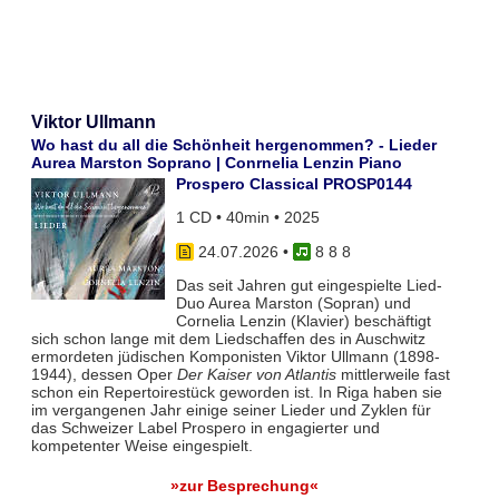
Viktor Ullmann
Wo hast du all die Schönheit hergenommen? - Lieder
Aurea Marston Soprano | Conrnelia Lenzin Piano
Prospero Classical PROSP0144
1 CD • 40min • 2025
24.07.2026
•
8 8 8
Das seit Jahren gut eingespielte Lied-
Duo Aurea Marston (Sopran) und
Cornelia Lenzin (Klavier) beschäftigt
sich schon lange mit dem Liedschaffen des in Auschwitz
ermordeten jüdischen Komponisten Viktor Ullmann (1898-
1944), dessen Oper
Der Kaiser von Atlantis
mittlerweile fast
schon ein Repertoirestück geworden ist. In Riga haben sie
im vergangenen Jahr einige seiner Lieder und Zyklen für
das Schweizer Label Prospero in engagierter und
kompetenter Weise eingespielt.
»zur Besprechung«