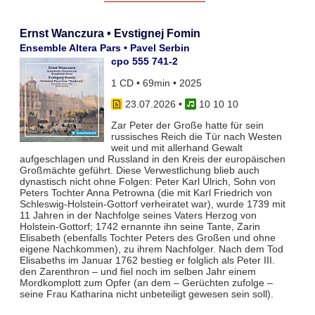
Ernst Wanczura • Evstignej Fomin
Ensemble Altera Pars • Pavel Serbin
cpo 555 741-2
1 CD • 69min • 2025
23.07.2026
•
10 10 10
Zar Peter der Große hatte für sein
russisches Reich die Tür nach Westen
weit und mit allerhand Gewalt
aufgeschlagen und Russland in den Kreis der europäischen
Großmächte geführt. Diese Verwestlichung blieb auch
dynastisch nicht ohne Folgen: Peter Karl Ulrich, Sohn von
Peters Tochter Anna Petrowna (die mit Karl Friedrich von
Schleswig-Holstein-Gottorf verheiratet war), wurde 1739 mit
11 Jahren in der Nachfolge seines Vaters Herzog von
Holstein-Gottorf; 1742 ernannte ihn seine Tante, Zarin
Elisabeth (ebenfalls Tochter Peters des Großen und ohne
eigene Nachkommen), zu ihrem Nachfolger. Nach dem Tod
Elisabeths im Januar 1762 bestieg er folglich als Peter III.
den Zarenthron – und fiel noch im selben Jahr einem
Mordkomplott zum Opfer (an dem – Gerüchten zufolge –
seine Frau Katharina nicht unbeteiligt gewesen sein soll).