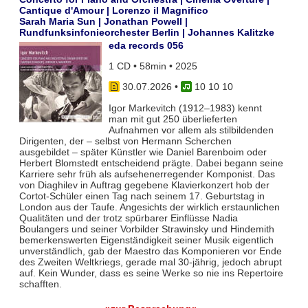
Cantique d'Amour | Lorenzo il Magnifico
Sarah Maria Sun | Jonathan Powell |
Rundfunksinfonieorchester Berlin | Johannes Kalitzke
eda records 056
1 CD • 58min • 2025
30.07.2026
•
10 10 10
Igor Markevitch (1912–1983) kennt
man mit gut 250 überlieferten
Aufnahmen vor allem als stilbildenden
Dirigenten, der – selbst von Hermann Scherchen
ausgebildet – später Künstler wie Daniel Barenboim oder
Herbert Blomstedt entscheidend prägte. Dabei begann seine
Karriere sehr früh als aufsehenerregender Komponist. Das
von Diaghilev in Auftrag gegebene Klavierkonzert hob der
Cortot-Schüler einen Tag nach seinem 17. Geburtstag in
London aus der Taufe. Angesichts der wirklich erstaunlichen
Qualitäten und der trotz spürbarer Einflüsse Nadia
Boulangers und seiner Vorbilder Strawinsky und Hindemith
bemerkenswerten Eigenständigkeit seiner Musik eigentlich
unverständlich, gab der Maestro das Komponieren vor Ende
des Zweiten Weltkriegs, gerade mal 30-jährig, jedoch abrupt
auf. Kein Wunder, dass es seine Werke so nie ins Repertoire
schafften.