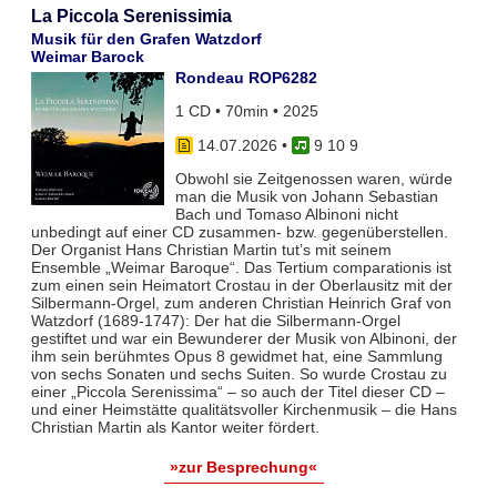
La Piccola Serenissimia
Musik für den Grafen Watzdorf
Weimar Barock
Rondeau ROP6282
1 CD • 70min • 2025
14.07.2026
•
9 10 9
Obwohl sie Zeitgenossen waren, würde
man die Musik von Johann Sebastian
Bach und Tomaso Albinoni nicht
unbedingt auf einer CD zusammen- bzw. gegenüberstellen.
Der Organist Hans Christian Martin tut’s mit seinem
Ensemble „Weimar Baroque“. Das Tertium comparationis ist
zum einen sein Heimatort Crostau in der Oberlausitz mit der
Silbermann-Orgel, zum anderen Christian Heinrich Graf von
Watzdorf (1689-1747): Der hat die Silbermann-Orgel
gestiftet und war ein Bewunderer der Musik von Albinoni, der
ihm sein berühmtes Opus 8 gewidmet hat, eine Sammlung
von sechs Sonaten und sechs Suiten. So wurde Crostau zu
einer „Piccola Serenissima“ – so auch der Titel dieser CD –
und einer Heimstätte qualitätsvoller Kirchenmusik – die Hans
Christian Martin als Kantor weiter fördert.
»zur Besprechung«