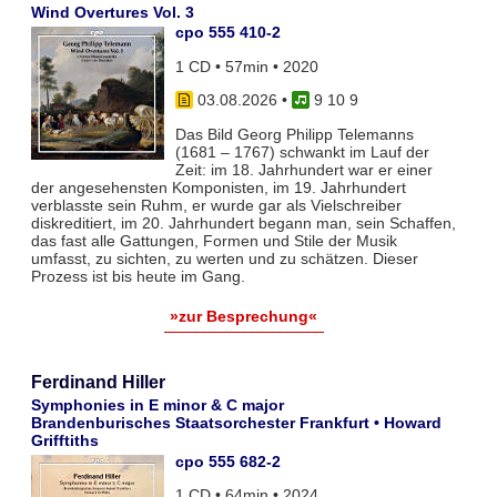
Wind Overtures Vol. 3
cpo 555 410-2
1 CD • 57min • 2020
03.08.2026
•
9 10 9
Das Bild Georg Philipp Telemanns
(1681 – 1767) schwankt im Lauf der
Zeit: im 18. Jahrhundert war er einer
der angesehensten Komponisten, im 19. Jahrhundert
verblasste sein Ruhm, er wurde gar als Vielschreiber
diskreditiert, im 20. Jahrhundert begann man, sein Schaffen,
das fast alle Gattungen, Formen und Stile der Musik
umfasst, zu sichten, zu werten und zu schätzen. Dieser
Prozess ist bis heute im Gang.
»zur Besprechung«
Ferdinand Hiller
Symphonies in E minor & C major
Brandenburisches Staatsorchester Frankfurt • Howard
Grifftiths
cpo 555 682-2
1 CD • 64min • 2024