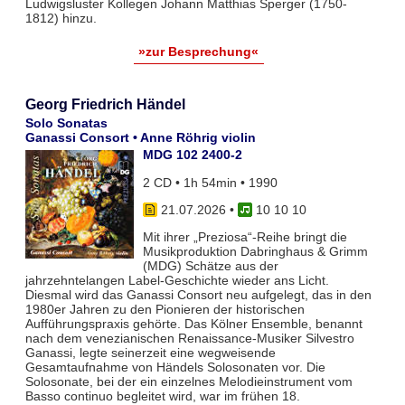
Ludwigsluster Kollegen Johann Matthias Sperger (1750-
1812) hinzu.
»zur Besprechung«
Georg Friedrich Händel
Solo Sonatas
Ganassi Consort • Anne Röhrig violin
MDG 102 2400-2
2 CD • 1h 54min • 1990
21.07.2026
•
10 10 10
Mit ihrer „Preziosa“-Reihe bringt die
Musikproduktion Dabringhaus & Grimm
(MDG) Schätze aus der
jahrzehntelangen Label-Geschichte wieder ans Licht.
Diesmal wird das Ganassi Consort neu aufgelegt, das in den
1980er Jahren zu den Pionieren der historischen
Aufführungspraxis gehörte. Das Kölner Ensemble, benannt
nach dem venezianischen Renaissance-Musiker Silvestro
Ganassi, legte seinerzeit eine wegweisende
Gesamtaufnahme von Händels Solosonaten vor. Die
Solosonate, bei der ein einzelnes Melodieinstrument vom
Basso continuo begleitet wird, war im frühen 18.