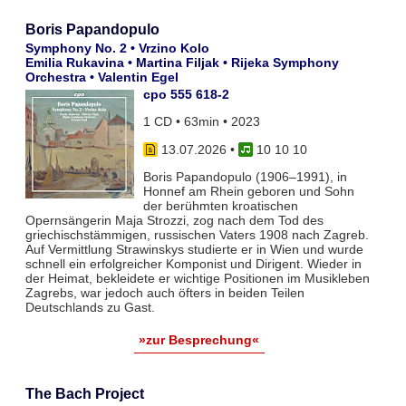
Boris Papandopulo
Symphony No. 2 • Vrzino Kolo
Emilia Rukavina • Martina Filjak • Rijeka Symphony
Orchestra • Valentin Egel
cpo 555 618-2
1 CD • 63min • 2023
13.07.2026
•
10 10 10
Boris Papandopulo (1906–1991), in
Honnef am Rhein geboren und Sohn
der berühmten kroatischen
Opernsängerin Maja Strozzi, zog nach dem Tod des
griechischstämmigen, russischen Vaters 1908 nach Zagreb.
Auf Vermittlung Strawinskys studierte er in Wien und wurde
schnell ein erfolgreicher Komponist und Dirigent. Wieder in
der Heimat, bekleidete er wichtige Positionen im Musikleben
Zagrebs, war jedoch auch öfters in beiden Teilen
Deutschlands zu Gast.
»zur Besprechung«
The Bach Project