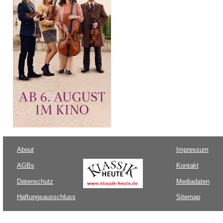
About
Impressum
AGBs
Kontakt
Datenschutz
Mediadaten
Haftungsausschluss
Sitemap