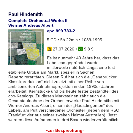
Paul Hindemith
Complete Orchestral Works II
Werner Andreas Albert
cpo 999 783-2
5 CD • 5h 22min • 1089-1995
27.07.2026
•
9 8 9
Es ist nunmehr 40 Jahre her, dass das
Label cpo gegründet wurde –
mittlerweile natürlich längst eine fest
etablierte Größe am Markt, speziell in Sachen
Repertoireraritäten. Diesen Ruf hat sich die „Osnabrücker
Klassikproduktion“ nicht zuletzt mit einer Reihe von
ambitionierten Aufnahmeprojekten in den 1990er Jahren
erarbeitet, Kernstücke und bis heute fester Bestandteil des
cpo-Katalogs. Zu diesen Marksteinen zählt auch die
Gesamtaufnahme der Orchesterwerke Paul Hindemiths mit
Werner Andreas Albert, einem der „Hausdirigenten“ des
Labels, am Pult verschiedener Orchester (neben dem RSO
Frankfurt vier aus seiner zweiten Heimat Australien). Jetzt
werden diese Aufnahmen in drei Boxen wiederveröffentlicht.
»zur Besprechung«