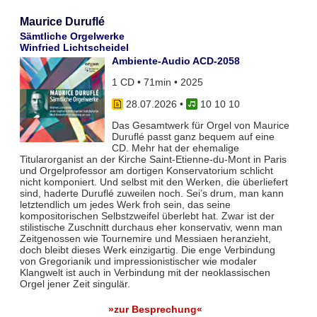
Maurice Duruflé
Sämtliche Orgelwerke
Winfried Lichtscheidel
Ambiente-Audio ACD-2058
1 CD • 71min • 2025
28.07.2026
•
10 10 10
Das Gesamtwerk für Orgel von Maurice
Duruflé passt ganz bequem auf eine
CD. Mehr hat der ehemalige
Titularorganist an der Kirche Saint-Etienne-du-Mont in Paris
und Orgelprofessor am dortigen Konservatorium schlicht
nicht komponiert. Und selbst mit den Werken, die überliefert
sind, haderte Duruflé zuweilen noch. Sei’s drum, man kann
letztendlich um jedes Werk froh sein, das seine
kompositorischen Selbstzweifel überlebt hat. Zwar ist der
stilistische Zuschnitt durchaus eher konservativ, wenn man
Zeitgenossen wie Tournemire und Messiaen heranzieht,
doch bleibt dieses Werk einzigartig. Die enge Verbindung
von Gregorianik und impressionistischer wie modaler
Klangwelt ist auch in Verbindung mit der neoklassischen
Orgel jener Zeit singulär.
»zur Besprechung«