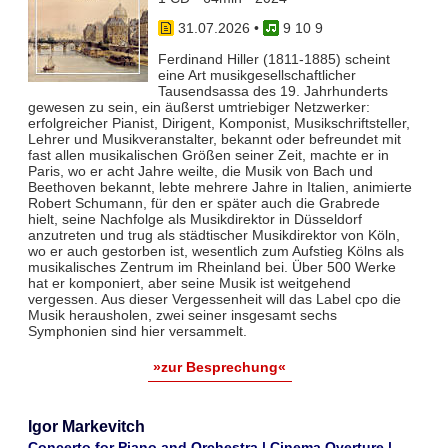
31.07.2026
•
9 10 9
Ferdinand Hiller (1811-1885) scheint
eine Art musikgesellschaftlicher
Tausendsassa des 19. Jahrhunderts
gewesen zu sein, ein äußerst umtriebiger Netzwerker:
erfolgreicher Pianist, Dirigent, Komponist, Musikschriftsteller,
Lehrer und Musikveranstalter, bekannt oder befreundet mit
fast allen musikalischen Größen seiner Zeit, machte er in
Paris, wo er acht Jahre weilte, die Musik von Bach und
Beethoven bekannt, lebte mehrere Jahre in Italien, animierte
Robert Schumann, für den er später auch die Grabrede
hielt, seine Nachfolge als Musikdirektor in Düsseldorf
anzutreten und trug als städtischer Musikdirektor von Köln,
wo er auch gestorben ist, wesentlich zum Aufstieg Kölns als
musikalisches Zentrum im Rheinland bei. Über 500 Werke
hat er komponiert, aber seine Musik ist weitgehend
vergessen. Aus dieser Vergessenheit will das Label cpo die
Musik herausholen, zwei seiner insgesamt sechs
Symphonien sind hier versammelt.
»zur Besprechung«
Igor Markevitch
Concerto for Piano and Orchestra | Cinema Overture |