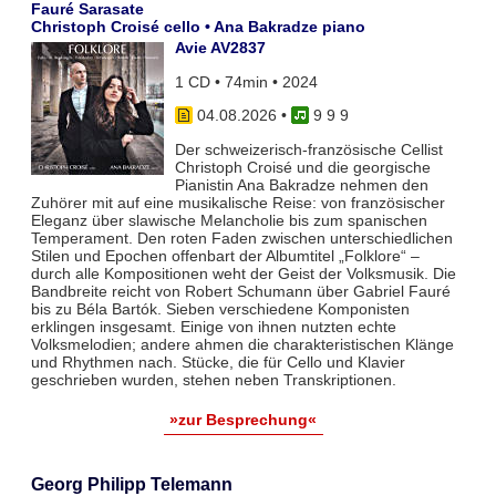
Fauré Sarasate
Christoph Croisé cello • Ana Bakradze piano
Avie AV2837
1 CD • 74min • 2024
04.08.2026
•
9 9 9
Der schweizerisch-französische Cellist
Christoph Croisé und die georgische
Pianistin Ana Bakradze nehmen den
Zuhörer mit auf eine musikalische Reise: von französischer
Eleganz über slawische Melancholie bis zum spanischen
Temperament. Den roten Faden zwischen unterschiedlichen
Stilen und Epochen offenbart der Albumtitel „Folklore“ –
durch alle Kompositionen weht der Geist der Volksmusik. Die
Bandbreite reicht von Robert Schumann über Gabriel Fauré
bis zu Béla Bartók. Sieben verschiedene Komponisten
erklingen insgesamt. Einige von ihnen nutzten echte
Volksmelodien; andere ahmen die charakteristischen Klänge
und Rhythmen nach. Stücke, die für Cello und Klavier
geschrieben wurden, stehen neben Transkriptionen.
»zur Besprechung«
Georg Philipp Telemann