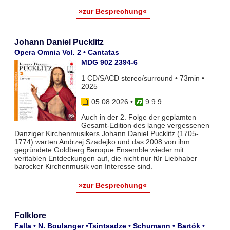
»zur Besprechung«
Johann Daniel Pucklitz
Opera Omnia Vol. 2 • Cantatas
MDG 902 2394-6
1 CD/SACD stereo/surround • 73min •
2025
05.08.2026
•
9 9 9
Auch in der 2. Folge der geplamten
Gesamt-Edition des lange vergessenen
Danziger Kirchenmusikers Johann Daniel Pucklitz (1705-
1774) warten Andrzej Szadejko und das 2008 von ihm
gegründete Goldberg Baroque Ensemble wieder mit
veritablen Entdeckungen auf, die nicht nur für Liebhaber
barocker Kirchenmusik von Interesse sind.
»zur Besprechung«
Folklore
Falla • N. Boulanger •Tsintsadze • Schumann • Bartók •