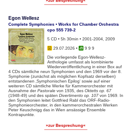
»zur Besprechung«
Egon Wellesz
Complete Symphonies • Works for Chamber Orchestra
cpo 555 739-2
5 CD • 5h 30min • 2001-2004, 2009
29.07.2026
•
9 9 9
Die vorliegende Egon-Wellesz-
Anthologie umfasst als kombinierte
Wiederveröffentlichung in einer Box auf
4 CDs sämtliche neun Symphonien und den 1969 vor der 8.
Symphonie (zunächst als möglichen Kopfsatz derselben)
entstandenen ‚Symphonischen Epilog‘ sowie auf einer
weiteren CD sämtliche Werke für Kammerorchester mit
Ausnahme der
Pastorale
von 1935, des
Oktetts op. 67
(1948-49) und des späten
Divertimento op. 107
von 1969. In
den Symphonien leitet Gottfried Rabl das ORF-Radio-
Symphonieorchester, in den kammerorchestralen Werken
Peter Keuschnigg das in Wien ansässige Ensemble
Kontrapunkte.
»zur Besprechung«