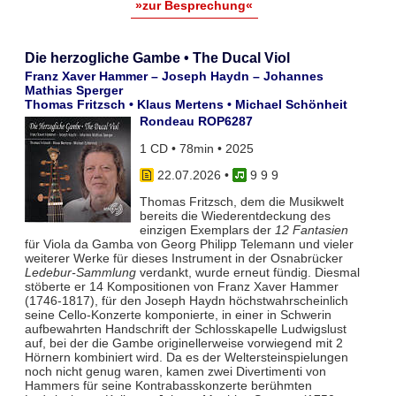
»zur Besprechung«
Die herzogliche Gambe • The Ducal Viol
Franz Xaver Hammer – Joseph Haydn – Johannes
Mathias Sperger
Thomas Fritzsch • Klaus Mertens • Michael Schönheit
Rondeau ROP6287
1 CD • 78min • 2025
22.07.2026
•
9 9 9
Thomas Fritzsch, dem die Musikwelt
bereits die Wiederentdeckung des
einzigen Exemplars der
12 Fantasien
für Viola da Gamba von Georg Philipp Telemann und vieler
weiterer Werke für dieses Instrument in der Osnabrücker
Ledebur-Sammlung
verdankt, wurde erneut fündig. Diesmal
stöberte er 14 Kompositionen von Franz Xaver Hammer
(1746-1817), für den Joseph Haydn höchstwahrscheinlich
seine Cello-Konzerte komponierte, in einer in Schwerin
aufbewahrten Handschrift der Schlosskapelle Ludwigslust
auf, bei der die Gambe originellerweise vorwiegend mit 2
Hörnern kombiniert wird. Da es der Weltersteinspielungen
noch nicht genug waren, kamen zwei Divertimenti von
Hammers für seine Kontrabasskonzerte berühmten