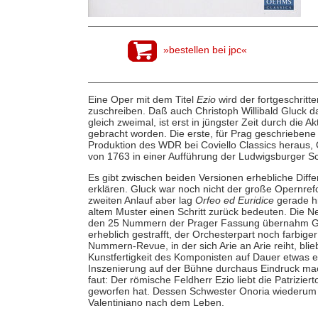
»bestellen bei jpc«
Eine Oper mit dem Titel
Ezio
wird der fortgeschritt
zuschreiben. Daß auch Christoph Willibald Gluck da
gleich zweimal, ist erst in jüngster Zeit durch die 
gebracht worden. Die erste, für Prag geschrieben
Produktion des WDR bei Coviello Classics heraus, 
von 1763 in einer Aufführung der Ludwigsburger S
Es gibt zwischen beiden Versionen erhebliche Diff
erklären. Gluck war noch nicht der große Opernref
zweiten Anlauf aber lag
Orfeo ed Euridice
gerade hi
altem Muster einen Schritt zurück bedeuten. Die 
den 25 Nummern der Prager Fassung übernahm Glu
erheblich gestrafft, der Orchesterpart noch farbige
Nummern-Revue, in der sich Arie an Arie reiht, blieb
Kunstfertigkeit des Komponisten auf Dauer etwas 
Inszenierung auf der Bühne durchaus Eindruck mac
faut: Der römische Feldherr Ezio liebt die Patrizier
geworfen hat. Dessen Schwester Onoria wiederum is
Valentiniano nach dem Leben.