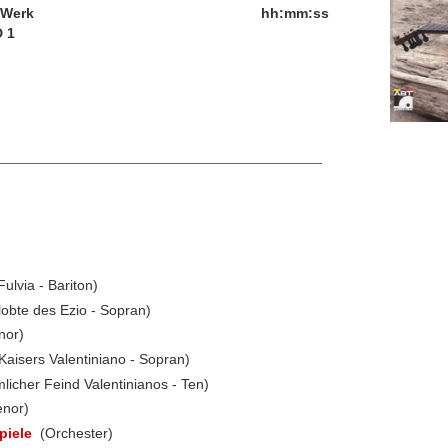
/Werk
hh:mm:ss
 1
 Fulvia - Bariton)
lobte des Ezio - Sopran)
nor)
aisers Valentiniano - Sopran)
licher Feind Valentinianos - Ten)
enor)
piele
(Orchester)