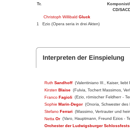
Tr.
Komponist
CD/SACD
Christoph Willibald
Gluck
1
Ezio (Opera seria in drei Akten)
Interpreten der Einspielung
Ruth
Sandhoff
(Valentiniano III., Kaiser, liebt
Kirsten
Blaise
(Fulvia, Tochert Massimos, Ver
Franco
Fagioli
(Ezio, römischer Feldherr - Te
Sophie
Marin-Degor
(Onoria, Schwester des K
Stefano
Ferrari
(Massimo, Vertrauter und heim
Netta
Or
(Varo, Hauptmann, Freund Ezios - T
Orchester der Ludwigsburger Schlossfests