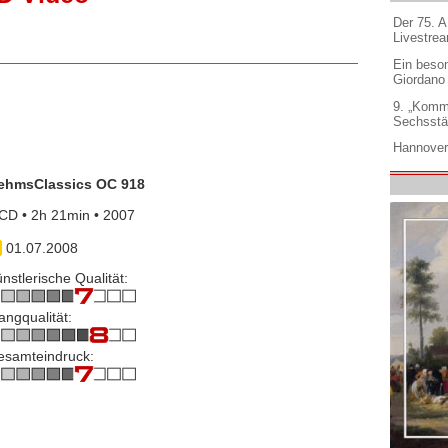
Der 75. 
Livestre
Ein beso
Giordano
9. „Komm
Sechsstä
Hannover
ehmsClassics OC 918
CD • 2h 21min • 2007
01.07.2008
nstlerische Qualität:
angqualität:
esamteindruck: