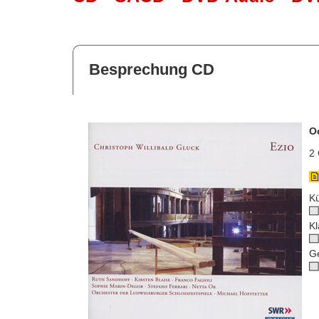
Besprechung CD
O
2 
Kü
Kl
G