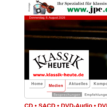
Anzeige
Donnerstag, 6. August 2026
Home
Aktuelles
Kompo
Medien
Besprechungen
Empfehlung
CD • SACD • DVD-Audio • DV