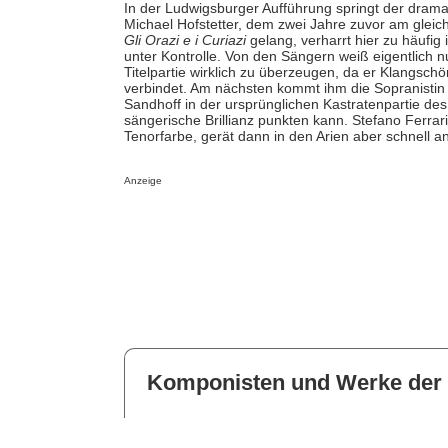
In der Ludwigsburger Aufführung springt der dramat
Michael Hofstetter, dem zwei Jahre zuvor am glei
Gli Orazi e i Curiazi
gelang, verharrt hier zu häufig 
unter Kontrolle. Von den Sängern weiß eigentlich n
Titelpartie wirklich zu überzeugen, da er Klangsch
verbindet. Am nächsten kommt ihm die Sopranistin K
Sandhoff in der ursprünglichen Kastratenpartie des
sängerische Brillianz punkten kann. Stefano Ferrar
Tenorfarbe, gerät dann in den Arien aber schnell 
Anzeige
Komponisten und Werke der 