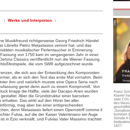
↓ Werke und Interpreten ↓
ene Musikfreund richtigerweise Georg Friedrich Händel
s Libretto Pietro Metastasios vertont hat, und das
Aktivitäten musikalischer Perlentaucher in Erinnerung
e Fassung von 1750 kam im vergangenen Jahr in einer
Oehms Classics veröffentlicht nun die Wiener Fassung
chloßfestspiele, die vom SWR aufgezeichnet wurde.
erenzen, die sich aus der Entwicklung des Komponisten
ormer, als er sich den Text das erste Mal vornahm. Beim
nter ihm und natürlich musste eine Opera Seria nach
Neufassung geriet denn auch zu einem Kompromiß. Von
ck knapp die Hälfte, viele der Dacapo-Arien wurden
Franz Sch
r gestaltet. Aber die Grundstruktur einer barocken
Klavier h
zwei CDs 
 erhalten. Das wirkt auf den Hörer bei aller
des Neunz
einförmig, mag aber bei einer entsprechenden
geschäftst
hen, denn Metastasio liefert einen Opernstoff comme il
„Sonatine
tochter Fulvia, auf die der Kaiser Valentiniano ein Auge
kommen di
Sonate A-
t in Ezio verknallt, und Fulvias Vater Massimo trachtet
bedeutend
1827.