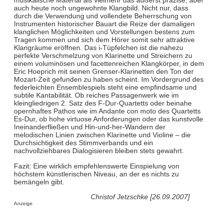
musikalische Material als vielmehr das äußerst präzise, aber
auch heute noch ungewohnte Klangbild. Nicht nur, dass
durch die Verwendung und vollendete Beherrschung von
Instrumenten historischer Bauart die Reize der damaligen
klanglichen Möglichkeiten und Vorstellungen bestens zum
Tragen kommen und sich dem Hörer somit sehr attraktive
Klangräume eröffnen. Das i-Tüpfelchen ist die nahezu
perfekte Verschmelzung von Klarinette und Streichern zu
einem voluminösen und facettenreichen Klangkörper, in dem
Eric Hoeprich mit seinen Grenser-Klarinetten den Ton der
Mozart-Zeit gefunden zu haben scheint. Im Vordergrund des
federleichten Ensemblespiels steht eine empfindsame und
subtile Kantabilität. Ob reiches Passagenwerk wie im
kleingliedrigen 2. Satz des F-Dur-Quartetts oder beinahe
opernhaftes Pathos wie im Andante con moto des Quartetts
Es-Dur, ob hohe virtuose Anforderungen oder das kunstvolle
Ineinanderfließen und Hin-und-her-Wandern der
melodischen Linien zwischen Klarinette und Violine – die
Durchsichtigkeit des Stimmverbands und ein
nachvollziehbares Dialogisieren bleiben stets gewahrt.
Fazit: Eine wirklich empfehlenswerte Einspielung von
höchstem künstlerischen Niveau, an der es nichts zu
bemängeln gibt.
Christof Jetzschke [26.09.2007]
Anzeige