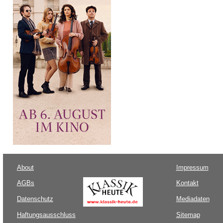
About
Impressum
AGBs
Kontakt
Datenschutz
Mediadaten
Haftungsausschluss
Sitemap