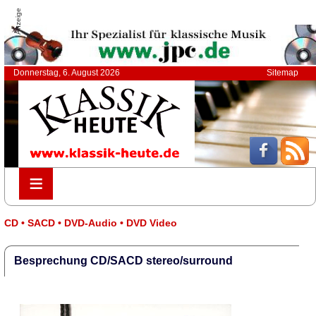
Anzeige
Donnerstag, 6. August 2026
Sitemap
≡
≡
CD • SACD • DVD-Audio • DVD Video
Besprechung CD/SACD stereo/surround