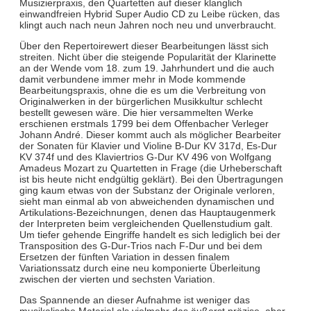
Musizierpraxis, den Quartetten auf dieser klanglich
einwandfreien Hybrid Super Audio CD zu Leibe rücken, das
klingt auch nach neun Jahren noch neu und unverbraucht.
Über den Repertoirewert dieser Bearbeitungen lässt sich
streiten. Nicht über die steigende Popularität der Klarinette
an der Wende vom 18. zum 19. Jahrhundert und die auch
damit verbundene immer mehr in Mode kommende
Bearbeitungspraxis, ohne die es um die Verbreitung von
Originalwerken in der bürgerlichen Musikkultur schlecht
bestellt gewesen wäre. Die hier versammelten Werke
erschienen erstmals 1799 bei dem Offenbacher Verleger
Johann André. Dieser kommt auch als möglicher Bearbeiter
der Sonaten für Klavier und Violine B-Dur KV 317d, Es-Dur
KV 374f und des Klaviertrios G-Dur KV 496 von Wolfgang
Amadeus Mozart zu Quartetten in Frage (die Urheberschaft
ist bis heute nicht endgültig geklärt). Bei den Übertragungen
ging kaum etwas von der Substanz der Originale verloren,
sieht man einmal ab von abweichenden dynamischen und
Artikulations-Bezeichnungen, denen das Hauptaugenmerk
der Interpreten beim vergleichenden Quellenstudium galt.
Um tiefer gehende Eingriffe handelt es sich lediglich bei der
Transposition des G-Dur-Trios nach F-Dur und bei dem
Ersetzen der fünften Variation in dessen finalem
Variationssatz durch eine neu komponierte Überleitung
zwischen der vierten und sechsten Variation.
Das Spannende an dieser Aufnahme ist weniger das