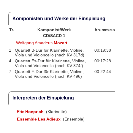
Komponisten und Werke der Einspielung
Tr.
Komponist/Werk
hh:mm:ss
CD/SACD 1
Wolfgang Amadeus
Mozart
1
Quartett B-Dur für Klarinette, Violine,
00:19:38
Viola und Violoncello (nach KV 317d)
4
Quartett Es-Dur für Klarinette, Violine,
00:17:28
Viola und Violoncello (nach KV 374f)
7
Quartett F-Dur für Klarinette, Violine,
00:22:44
Viola und Violoncello (nach KV 496)
Interpreten der Einspielung
Eric
Hoeprich
(Klarinette)
Ensemble Les Adieux
(Ensemble)