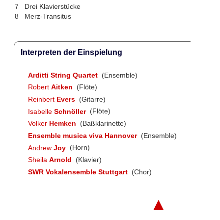
7
Drei Klavierstücke
8
Merz-Transitus
Interpreten der Einspielung
Arditti String Quartet
(Ensemble)
Robert
Aitken
(Flöte)
Reinbert
Evers
(Gitarre)
Isabelle
Schnöller
(Flöte)
Volker
Hemken
(Baßklarinette)
Ensemble musica viva Hannover
(Ensemble)
Andrew
Joy
(Horn)
Sheila
Arnold
(Klavier)
SWR Vokalensemble Stuttgart
(Chor)
▲