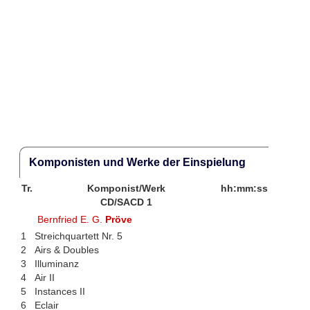
Komponisten und Werke der Einspielung
Tr.
Komponist/Werk
hh:mm:ss
CD/SACD 1
Bernfried E. G.
Pröve
1
Streichquartett Nr. 5
2
Airs & Doubles
3
Illuminanz
4
Air II
5
Instances II
6
Eclair