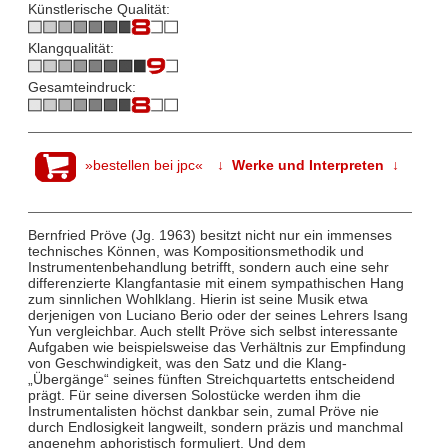
Künstlerische Qualität:
Klangqualität:
Gesamteindruck:
»bestellen bei jpc«
↓ Werke und Interpreten ↓
Bernfried Pröve (Jg. 1963) besitzt nicht nur ein immenses
technisches Können, was Kompositionsmethodik und
Instrumentenbehandlung betrifft, sondern auch eine sehr
differenzierte Klangfantasie mit einem sympathischen Hang
zum sinnlichen Wohlklang. Hierin ist seine Musik etwa
derjenigen von Luciano Berio oder der seines Lehrers Isang
Yun vergleichbar. Auch stellt Pröve sich selbst interessante
Aufgaben wie beispielsweise das Verhältnis zur Empfindung
von Geschwindigkeit, was den Satz und die Klang-
„Übergänge“ seines fünften Streichquartetts entscheidend
prägt. Für seine diversen Solostücke werden ihm die
Instrumentalisten höchst dankbar sein, zumal Pröve nie
durch Endlosigkeit langweilt, sondern präzis und manchmal
angenehm aphoristisch formuliert. Und dem