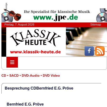
Anzeige
Freitag, 7. August 2026
Sitemap
≡
≡
CD • SACD • DVD-Audio • DVD Video
Besprechung CDBernfried E.G. Pröve
Bernfried E.G. Pröve