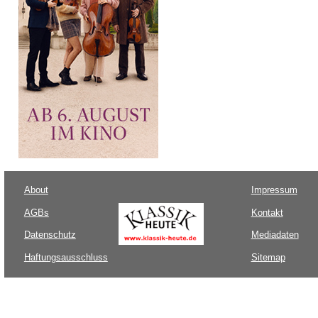
About
Impressum
AGBs
Kontakt
Datenschutz
Mediadaten
Haftungsausschluss
Sitemap