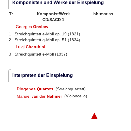
Komponisten und Werke der Einspielung
Tr.
Komponist/Werk
hh:mm:ss
CD/SACD 1
Georges
Onslow
1
Streichquintett e-Moll op. 19 (1821)
2
Streichquintett g-Moll op. 51 (1834)
Luigi
Cherubini
3
Streichquintett e-Moll (1837)
Interpreten der Einspielung
Diogenes Quartett
(Streichquartett)
Manuel van der
Nahmer
(Violoncello)
▲