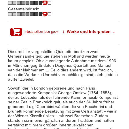
Gesamteindruck:
»bestellen bei jpc«
↓ Werke und Interpreten ↓
Die drei hier vorgestellten Quintette besitzen zwei
Gemeinsamkeiten: Sie stehen in Moll und werden heute
kaum gespielt. Ob die vorliegende Aufnahme mit dem 1996
in München gegründeten Diogenes Quartett und Manuel
van der Nahmer am 1. Cello dies ändern wird, ist fraglich,
dass die Werke zu Unrecht vernachlässigt sind, steht jedoch
außer Zweifel.
Sowohl der in London geborene und nach Paris
ausgewanderte Komponist George Onslow (1784–1853),
der zu Lebzeiten als der führende Kammermusik-Komponist
seiner Zeit in Frankreich galt, als auch der 24 Jahre früher
geborene Luigi Cherubini wählten die von Boccherini und
Brunetti kommende Besetzung mit zwei Celli anstatt – wie in
der Wiener Klassik üblich – mit zwei Bratschen. Zudem
standen sie in einer gänzlich anderen Tradition und hatten
verstärkt mit ihrem größten innermusikalischen