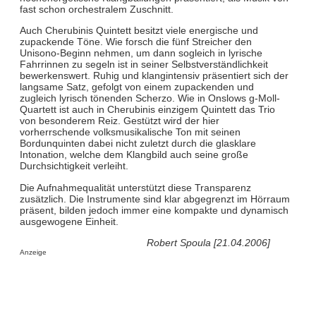
fast schon orchestralem Zuschnitt.
Auch Cherubinis Quintett besitzt viele energische und
zupackende Töne. Wie forsch die fünf Streicher den
Unisono-Beginn nehmen, um dann sogleich in lyrische
Fahrrinnen zu segeln ist in seiner Selbstverständlichkeit
bewerkenswert. Ruhig und klangintensiv präsentiert sich der
langsame Satz, gefolgt von einem zupackenden und
zugleich lyrisch tönenden Scherzo. Wie in Onslows g-Moll-
Quartett ist auch in Cherubinis einzigem Quintett das Trio
von besonderem Reiz. Gestützt wird der hier
vorherrschende volksmusikalische Ton mit seinen
Bordunquinten dabei nicht zuletzt durch die glasklare
Intonation, welche dem Klangbild auch seine große
Durchsichtigkeit verleiht.
Die Aufnahmequalität unterstützt diese Transparenz
zusätzlich. Die Instrumente sind klar abgegrenzt im Hörraum
präsent, bilden jedoch immer eine kompakte und dynamisch
ausgewogene Einheit.
Robert Spoula [21.04.2006]
Anzeige