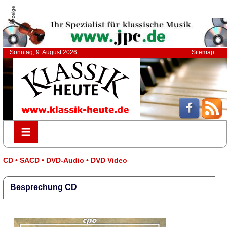
Anzeige
Sonntag, 9. August 2026
Sitemap
≡
≡
CD • SACD • DVD-Audio • DVD Video
Besprechung CD