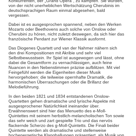
Konkurrenten, der „Grand Opera“, zu kämpfen. Sie wurden,
von der nicht unerheblichen Wertschätzung Cherubinis im
deutschsprachigen Raum einmal abgesehen, bald
vergessen.
Dabei ist es ausgesprochen spannend, neben den Werken
Mozarts oder Beethovens auch solche von Onslow oder
Cherubini zu hören, nicht zuletzt deswegen, da sich hier das
französische Pendant zur Wiener Klassik ausformt.
Das Diogenes Quartett und van der Nahmer nähern sich
den drei Kompositionen mit Akribie und sehr viel
Selbstbewusstsein. Ihr Spiel ist ausgewogen und lässt, ohne
dabei die Gesamtform zu vernachlässigen, auch feine
Nuancen in den Nebenstimmen präzise aufblitzen. Mit viel
Feingefühl werden die Eigenheiten dieser Musik
hervorgehoben: die teilweise opernhafte Dramatik, die
harmonischen Überraschungen oder die Brillanz der
Melodieführung.
In den beiden 1821 und 1834 entstandenen Onslow-
Quartetten gehen dramatische und lyrische Aspekte mit
ausgesprochener Natürlichkeit ineinander über.
Erwähnenswert sind hier das Menuetto des e-Moll-
Quintettes mit seinem herbstlich-melancholischen Ton sowie
das sehr weich und zart gespielte Trio und das nervös
flackernde Scherzo des g-Moll-Quintetts. Die Finali beider
Quintette werden als dramatische und stellenweise
hochenergetische Klangballungen präsentiert, als Musik von