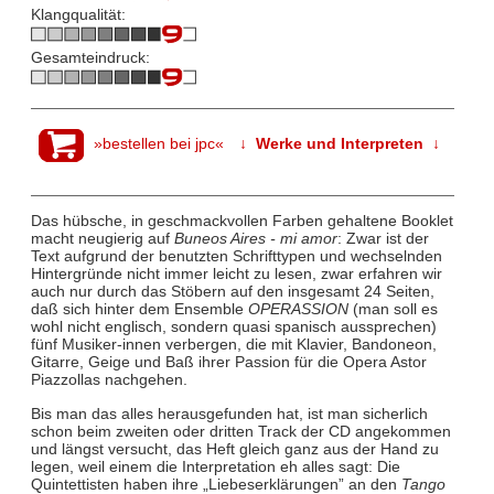
Klangqualität:
Gesamteindruck:
»bestellen bei jpc«
↓ Werke und Interpreten ↓
Das hübsche, in geschmackvollen Farben gehaltene Booklet
macht neugierig auf
Buneos Aires - mi amor
: Zwar ist der
Text aufgrund der benutzten Schrifttypen und wechselnden
Hintergründe nicht immer leicht zu lesen, zwar erfahren wir
auch nur durch das Stöbern auf den insgesamt 24 Seiten,
daß sich hinter dem Ensemble
OPERASSION
(man soll es
wohl nicht englisch, sondern quasi spanisch aussprechen)
fünf Musiker-innen verbergen, die mit Klavier, Bandoneon,
Gitarre, Geige und Baß ihrer Passion für die Opera Astor
Piazzollas nachgehen.
Bis man das alles herausgefunden hat, ist man sicherlich
schon beim zweiten oder dritten Track der CD angekommen
und längst versucht, das Heft gleich ganz aus der Hand zu
legen, weil einem die Interpretation eh alles sagt: Die
Quintettisten haben ihre „Liebeserklärungen” an den
Tango