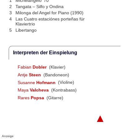
1
Michelangelo '70
2
Tangata – Silfo y Ondina
3
Milonga del Angel for Piano (1990)
4
Las Cuatro estaciónes porteñas für
Klaviertrio
5
Libertango
Interpreten der Einspielung
Fabian
Dobler
(Klavier)
Antje
Steen
(Bandoneon)
Susanne
Hofmann
(Violine)
Maya
Valcheva
(Kontrabass)
Rares
Popsa
(Gitarre)
▲
Anzeige