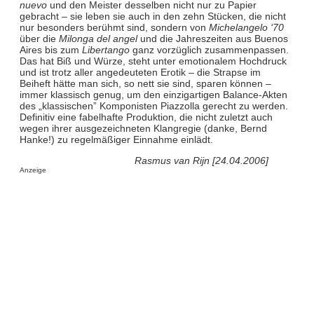
nuevo
und den Meister desselben nicht nur zu Papier
gebracht – sie leben sie auch in den zehn Stücken, die nicht
nur besonders berühmt sind, sondern von
Michelangelo ‘70
über die
Milonga del angel
und die Jahreszeiten aus Buenos
Aires bis zum
Libertango
ganz vorzüglich zusammenpassen.
Das hat Biß und Würze, steht unter emotionalem Hochdruck
und ist trotz aller angedeuteten Erotik – die Strapse im
Beiheft hätte man sich, so nett sie sind, sparen können –
immer klassisch genug, um den einzigartigen Balance-Akten
des „klassischen” Komponisten Piazzolla gerecht zu werden.
Definitiv eine fabelhafte Produktion, die nicht zuletzt auch
wegen ihrer ausgezeichneten Klangregie (danke, Bernd
Hanke!) zu regelmäßiger Einnahme einlädt.
Rasmus van Rijn [24.04.2006]
Anzeige