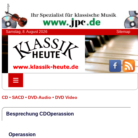
Anzeige
Samstag, 8. August 2026
Sitemap
≡
≡
CD • SACD • DVD-Audio • DVD Video
Besprechung CDOperassion
Operassion