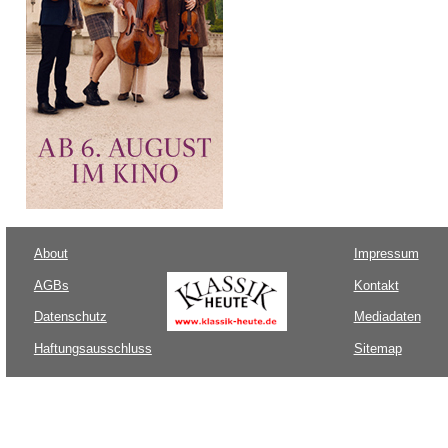
About
Impressum
AGBs
Kontakt
Datenschutz
Mediadaten
Haftungsausschluss
Sitemap